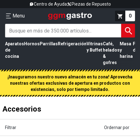
Centro de Ayuda
Piezas de Repuesto
Menu
0
Aparatos
Hornos
Parrillas
Refrigeración
Vitrinas
Café,
Masa
Pr
de
y Buffet
helados
y
de 
cocina
&
harina
gofres
¡Inauguramos nuestro nuevo almacén en tu zona! Aprovecha
nuestras ofertas exclusivas de apertura en productos con
existencias, solo por tiempo limitado.
Accesorios
Filtrar
Ordernar por