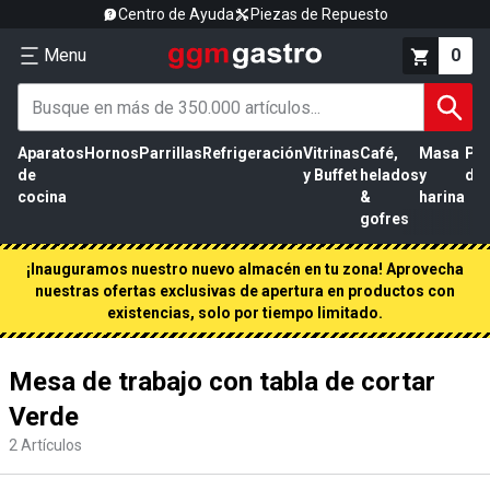
Centro de Ayuda
Piezas de Repuesto
Menu
0
Aparatos
Hornos
Parrillas
Refrigeración
Vitrinas
Café,
Masa
Pr
de
y Buffet
helados
y
de 
cocina
&
harina
gofres
¡Inauguramos nuestro nuevo almacén en tu zona! Aprovecha
nuestras ofertas exclusivas de apertura en productos con
existencias, solo por tiempo limitado.
Mesa de trabajo con tabla de cortar
Verde
2
Artículos