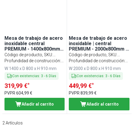
Mesa de trabajo de acero
Mesa de trabajo de acero
inoxidable central
inoxidable | central
PREMIUM - 1400x800mm -
PREMIUM - 2000x800mm -
con estante inferior y
con estante inferior y
Código de producto, SKU
:
Código de producto, SKU
:
refuerzo omega - con
refuerzo omega - con
ATK148#FKPWT148
Profundidad de construcción:
ATK208#FKPWT208
Profundidad de construcción:
tabla de corte verde
tabla de corte verde
800 mm
800 mm
W 1400 x D 800 x H 910 mm
W 2000 x D 800 x H 910 mm
Con existencias
:
3
-
6
Días
Con existencias
:
3
-
6
Días
*
*
319,99 €
449,99 €
PVPR
604,99 €
PVPR
839,99 €
Añadir al carrito
Añadir al carrito
2
Artículos