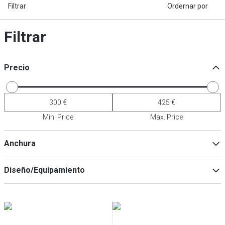
Filtrar
Ordernar por
Filtrar
Precio
Min. Price
Max. Price
Anchura
Diseño/Equipamiento
con tabla de cortar
(
2
)
Min
Max
39506
(
2
)