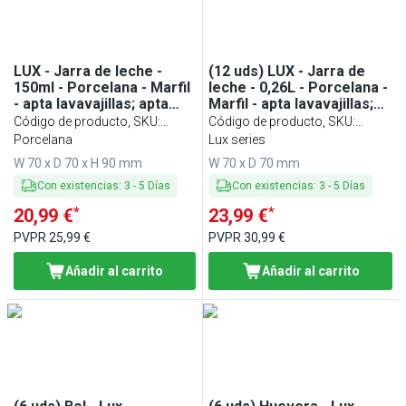
LUX - Jarra de leche -
(12 uds) LUX - Jarra de
150ml - Porcelana - Marfil
leche - 0,26L - Porcelana -
- apta lavavajillas; apta
Marfil - apta lavavajillas;
microondas; apta horno;
apta microondas y horno;
Código de producto, SKU
:
Código de producto, SKU
:
resistente al calor hasta
resistente al calor hasta
MKLW15EB
Porcelana
MKLW15EB#12
Lux series
300°C
300°C
W 70 x D 70 x H 90 mm
W 70 x D 70 mm
Con existencias
:
3
-
5
Días
Con existencias
:
3
-
5
Días
*
*
20,99 €
23,99 €
PVPR
25,99 €
PVPR
30,99 €
Añadir al carrito
Añadir al carrito