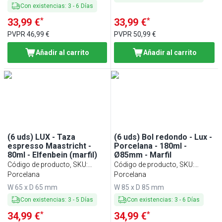
Con existencias
:
3
-
6
Días
*
*
33,99 €
33,99 €
PVPR
46,99 €
PVPR
50,99 €
Añadir al carrito
Añadir al carrito
(6 uds) LUX - Taza
(6 uds) Bol redondo - Lux -
espresso Maastricht -
Porcelana - 180ml -
80ml - Elfenbein (marfil)
Ø85mm - Marfil
Código de producto, SKU
:
Código de producto, SKU
:
ETLW8EB
Porcelana
SCULW18EB
Porcelana
W 65 x D 65 mm
W 85 x D 85 mm
Con existencias
:
3
-
5
Días
Con existencias
:
3
-
6
Días
*
*
34,99 €
34,99 €