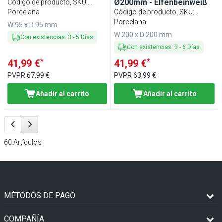
Ø200mm - Elfenbeinweiß
Código de producto, SKU
:
CTLW23EB
Porcelana
Código de producto, SKU
:
CTFLW20EB
Porcelana
W 95 x D 95 mm
W 200 x D 200 mm
Con existencias
:
3
-
5
Días
Con existencias
:
3
-
6
Días
*
*
41,99 €
41,99 €
PVPR
67,99 €
PVPR
63,99 €
Añadir al carrito
Añadir al carrito
60
Artículos
MÉTODOS DE PAGO
COMPAÑÍA