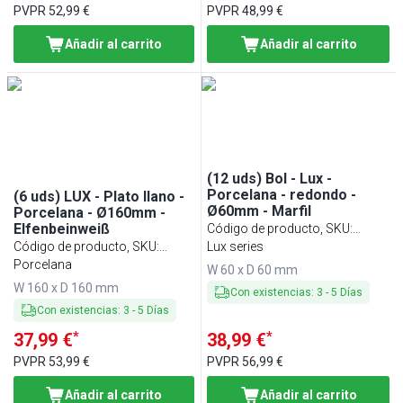
PVPR
52,99 €
PVPR
48,99 €
Añadir al carrito
Añadir al carrito
(12 uds) Bol - Lux -
Porcelana - redondo -
(6 uds) LUX - Plato llano -
Ø60mm - Marfil
Porcelana - Ø160mm -
Elfenbeinweiß
Código de producto, SKU
:
Código de producto, SKU
:
SCULW6EB#12
Lux series
CTFLW16EB
Porcelana
W 60 x D 60 mm
W 160 x D 160 mm
Con existencias
:
3
-
5
Días
Con existencias
:
3
-
5
Días
*
*
37,99 €
38,99 €
PVPR
53,99 €
PVPR
56,99 €
Añadir al carrito
Añadir al carrito