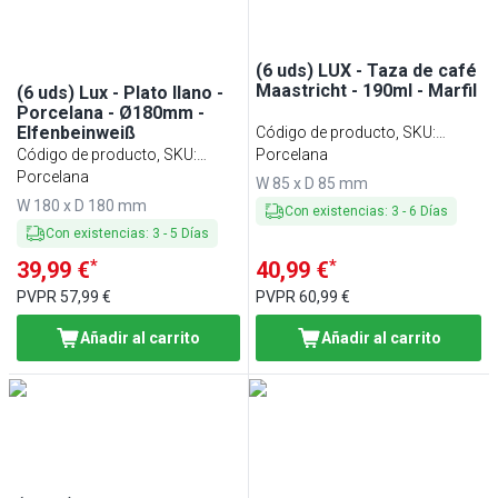
(6 uds) LUX - Taza de café
Maastricht - 190ml - Marfil
(6 uds) Lux - Plato llano -
Porcelana - Ø180mm -
Elfenbeinweiß
Código de producto, SKU
:
Código de producto, SKU
:
KTLW19EB
Porcelana
CTFLW18EB
Porcelana
W 85 x D 85 mm
W 180 x D 180 mm
Con existencias
:
3
-
6
Días
Con existencias
:
3
-
5
Días
*
*
39,99 €
40,99 €
PVPR
57,99 €
PVPR
60,99 €
Añadir al carrito
Añadir al carrito