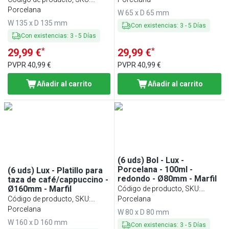
EUTLW135EB
Porcelana
W 65 x D 65 mm
W 135 x D 135 mm
Con existencias
:
3
-
5
Días
Con existencias
:
3
-
5
Días
*
*
29,99 €
29,99 €
PVPR
40,99 €
PVPR
40,99 €
Añadir al carrito
Añadir al carrito
(6 uds) Bol - Lux -
Porcelana - 100ml -
(6 uds) Lux - Platillo para
redondo - Ø80mm - Marfil
taza de café/cappuccino -
Ø160mm - Marfil
Código de producto, SKU
:
Código de producto, SKU
:
SCULW8EB
Porcelana
KCUTLW16EB
Porcelana
W 80 x D 80 mm
W 160 x D 160 mm
Con existencias
:
3
-
5
Días