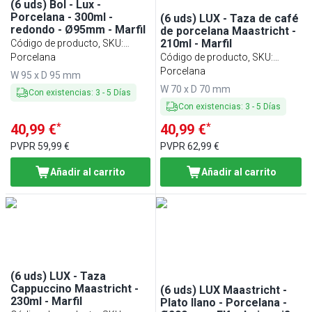
(6 uds) Bol - Lux -
Porcelana - 300ml -
(6 uds) LUX - Taza de café
redondo - Ø95mm - Marfil
de porcelana Maastricht -
210ml - Marfil
Código de producto, SKU
:
SCULW30EB
Porcelana
Código de producto, SKU
:
KBLW21EB
Porcelana
W 95 x D 95 mm
W 70 x D 70 mm
Con existencias
:
3
-
5
Días
Con existencias
:
3
-
5
Días
*
*
40,99 €
40,99 €
PVPR
59,99 €
PVPR
62,99 €
Añadir al carrito
Añadir al carrito
(6 uds) LUX - Taza
Cappuccino Maastricht -
(6 uds) LUX Maastricht -
230ml - Marfil
Plato llano - Porcelana -