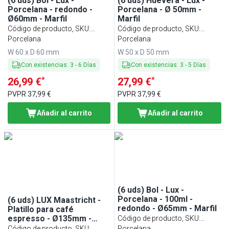
(6 uds) Bol - Lux -
(6 uds) Huevera - Lux -
Porcelana - redondo -
Porcelana - Ø 50mm -
Ø60mm - Marfil
Marfil
Código de producto, SKU
:
Código de producto, SKU
:
SCULW6EB
Porcelana
EBLW5EB
Porcelana
W 60 x D 60 mm
W 50 x D 50 mm
Con existencias
:
3
-
6
Días
Con existencias
:
3
-
5
Días
*
*
26,99 €
27,99 €
PVPR
37,99 €
PVPR
37,99 €
Añadir al carrito
Añadir al carrito
(6 uds) Bol - Lux -
Porcelana - 100ml -
(6 uds) LUX Maastricht -
redondo - Ø65mm - Marfil
Platillo para café
espresso - Ø135mm -
Código de producto, SKU
:
Marfil
Código de producto, SKU
:
SCULW10EB
Porcelana