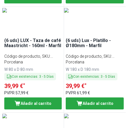
(6 uds) LUX - Taza de café
(6 uds) Lux - Platillo -
Maastricht - 160ml - Marfil
Ø180mm - Marfil
Código de producto, SKU
:
Código de producto, SKU
:
KTLW16EB
Porcelana
UTLW18EB
Porcelana
W 80 x D 80 mm
W 180 x D 180 mm
Con existencias
:
3
-
5
Días
Con existencias
:
3
-
5
Días
*
*
39,99 €
39,99 €
PVPR
57,99 €
PVPR
61,99 €
Añadir al carrito
Añadir al carrito