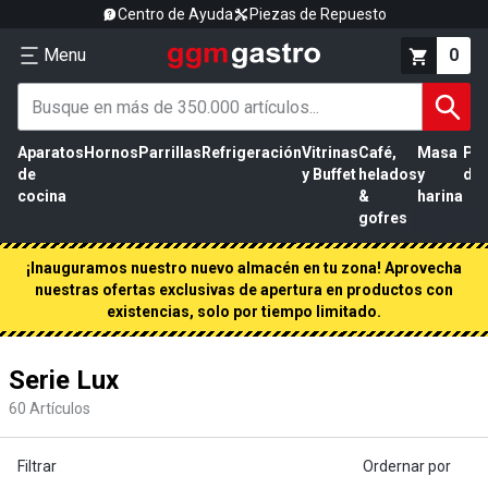
Centro de Ayuda
Piezas de Repuesto
Menu
0
Aparatos
Hornos
Parrillas
Refrigeración
Vitrinas
Café,
Masa
Pr
de
y Buffet
helados
y
de 
cocina
&
harina
gofres
¡Inauguramos nuestro nuevo almacén en tu zona! Aprovecha
nuestras ofertas exclusivas de apertura en productos con
existencias, solo por tiempo limitado.
Serie Lux
60
Artículos
Filtrar
Ordernar por