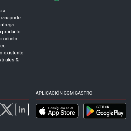
ura
transporte
entrega
n producto
producto
ico
o existente
striales &
APLICACIÓN GGM GASTRO