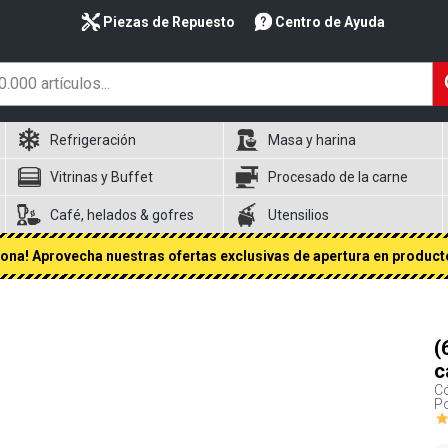
Piezas de Repuesto
Centro de Ayuda
Refrigeración
Masa y harina
Vitrinas y Buffet
Procesado de la carne
Café, helados & gofres
Utensilios
na! Aprovecha nuestras ofertas exclusivas de apertura en producto
(
c
Có
P