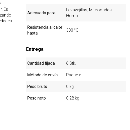
y
r. Es
Lavavajillas, Microondas,
Adecuado para
tizando
Horno
iedades
Resistencia al calor
300 °C
hasta
Entrega
Cantidad fijada
6 Stk.
Método de envío
Paquete
Peso bruto
0 kg
Peso neto
0,28 kg