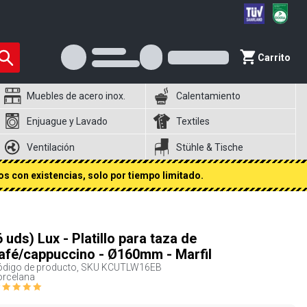
Carrito
Muebles de acero inox.
Calentamiento
Enjuague y Lavado
Textiles
Ventilación
Stühle & Tische
s con existencias, solo por tiempo limitado.
6 uds) Lux - Platillo para taza de
afé/cappuccino - Ø160mm - Marfil
digo de producto, SKU
KCUTLW16EB
orcelana