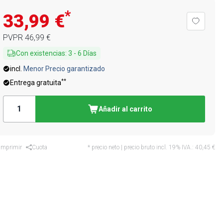
*
33,99 €
PVPR
46,99 €
Con existencias
:
3
-
6
Días
incl.
Menor Precio garantizado
**
Entrega gratuita
Añadir al carrito
Imprimir
Cuota
* precio neto | precio bruto incl. 19% IVA.:
40,45 €