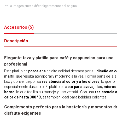
** La imagen puede diferir ligeramente del original.
Accesorios
(
5
)
Descripción
Elegante taza y platillo para café y cappuccino para uso
profesional
Este platillo de
porcelana
de alta calidad destaca por su
diseño en c
marfil
, que resulta atemporal y moderno a la vez. Forma parte de la s
Lux y convence por su
resistencia al color y a los olores
, lo que lo
especialmente duradero. El platillo es
apto para lavavajillas, micro
horno
, lo que facilita su manejo y uso versátil. Con una
resistencia a
calor de hasta 300 °C
, es también ideal para bebidas calientes.
Complemento perfecto para la hostelería y momentos d
disfrute exigentes