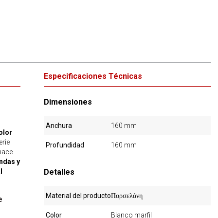
Especificaciones Técnicas
Dimensiones
Anchura
160 mm
olor
erie
Profundidad
160 mm
 hace
ondas y
l
Detalles
Material del producto
Πορσελάνη
e
Color
Blanco marfil