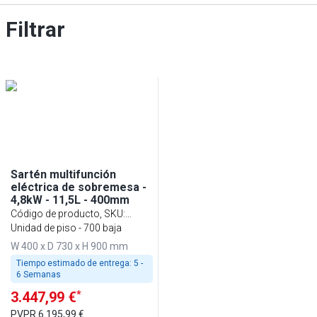
Filtrar
Sartén multifunción
eléctrica de sobremesa -
4,8kW - 11,5L - 400mm
Código de producto, SKU
:
EMFBB479F
Unidad de piso - 700 baja
W 400 x D 730 x H 900 mm
Tiempo estimado de entrega:
5 -
6 Semanas
*
3.447,99 €
PVPR
6.195,99 €