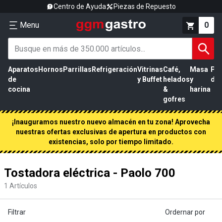
Centro de Ayuda
Piezas de Repuesto
Menu
0
Aparatos
Hornos
Parrillas
Refrigeración
Vitrinas
Café,
Masa
Pr
de
y Buffet
helados
y
de 
cocina
&
harina
gofres
¡Inauguramos nuestro nuevo almacén en tu zona! Aprovecha
nuestras ofertas exclusivas de apertura en productos con
existencias, solo por tiempo limitado.
Tostadora eléctrica - Paolo 700
1
Artículos
Filtrar
Ordernar por