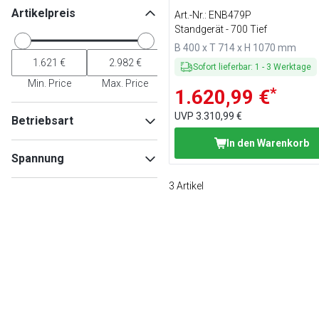
Artikelpreis
Art.-Nr.
:
ENB479P
Standgerät - 700 Tief
B 400 x T 714 x H 1070 mm
Sofort lieferbar
:
1
-
3
Werktage
Min. Price
Max. Price
*
1.620,99 €
UVP
3.310,99 €
Betriebsart
In den Warenkorb
Gas
(
2
)
Spannung
Elektro
(
1
)
3
Artikel
400V
(
1
)