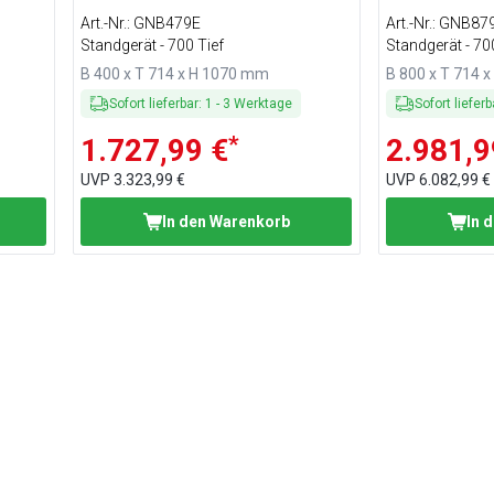
Art.-Nr.
:
GNB479E
Art.-Nr.
:
GNB87
Standgerät - 700 Tief
Standgerät - 70
B 400 x T 714 x H 1070 mm
B 800 x T 714 
Sofort lieferbar
:
1
-
3
Werktage
Sofort lieferb
*
1.727,99 €
2.981,9
UVP
3.323,99 €
UVP
6.082,99 €
In den Warenkorb
In 