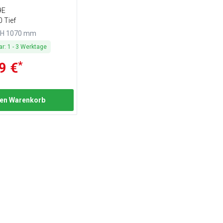
9E
0 Tief
x H 1070 mm
ar
:
1
-
3
Werktage
*
9 €
den Warenkorb