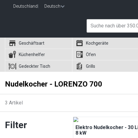
Deutschland
|
Deutsch
Geschäftsart
Kochgeräte
Küchenhelfer
Öfen
Gedeckter Tisch
Grills
Nudelkocher - LORENZO 700
3
Artikel
Filter
Elektro Nudelkocher - 30 Li
8 kW