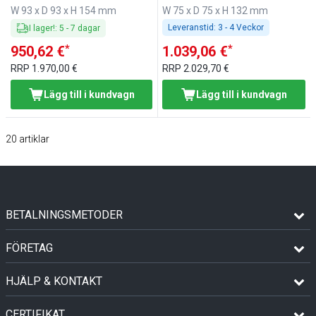
W 93 x D 93 x H 154 mm
W 75 x D 75 x H 132 mm
Leveranstid:
3 - 4 Veckor
I lager!
:
5
-
7
dagar
*
*
950,62 €
1.039,06 €
RRP
1.970,00 €
RRP
2.029,70 €
Lägg till i kundvagn
Lägg till i kundvagn
20
artiklar
BETALNINGSMETODER
FÖRETAG
HJÄLP & KONTAKT
CERTIFIKAT