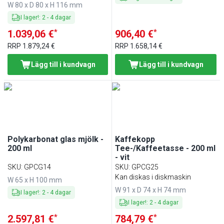
W 80 x D 80 x H 116 mm
I lager!
:
2
-
4
dagar
*
*
1.039,06 €
906,40 €
RRP
1.879,24 €
RRP
1.658,14 €
Lägg till i kundvagn
Lägg till i kundvagn
Polykarbonat glas mjölk -
Kaffekopp
200 ml
Tee-/Kaffeetasse - 200 ml
- vit
SKU
:
GPCG14
SKU
:
GPCG25
Kan diskas i diskmaskin
W 65 x H 100 mm
W 91 x D 74 x H 74 mm
I lager!
:
2
-
4
dagar
I lager!
:
2
-
4
dagar
*
*
2.597,81 €
784,79 €