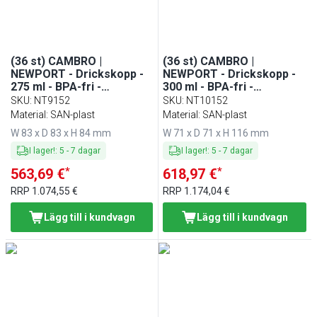
(36 st) CAMBRO |
(36 st) CAMBRO |
NEWPORT - Drickskopp -
NEWPORT - Drickskopp -
275 ml - BPA-fri -
300 ml - BPA-fri -
Transparent
Transparent
SKU
:
NT9152
SKU
:
NT10152
Material: SAN-plast
Material: SAN-plast
W 83 x D 83 x H 84 mm
W 71 x D 71 x H 116 mm
I lager!
:
5
-
7
dagar
I lager!
:
5
-
7
dagar
*
*
563,69 €
618,97 €
RRP
1.074,55 €
RRP
1.174,04 €
Lägg till i kundvagn
Lägg till i kundvagn