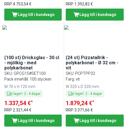
RRP
4.753,54 €
RRP
1.392,82 €
Lägg till i kundvagn
Lägg till i kundvagn
(100 st) Dricksglas - 30 cl
(24 st) Pizzatallrik -
- mjölkig - med
polykarbonat - Ø 32 cm -
polykarbonat
vit
SKU
:
GPCG15#SET100
SKU
:
PCPTPP32
Pack innehåll: 100 stycken
Färg: vit
W 70 x H 120 mm
W 320 x D 320 mm
I lager!
:
2
-
4
dagar
I lager!
:
2
-
4
dagar
*
*
1.337,54 €
1.879,24 €
RRP
2.321,44 €
RRP
3.371,66 €
Lägg till i kundvagn
Lägg till i kundvagn