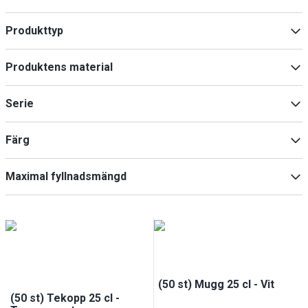
Min
Max
Produkttyp
Muggar / Bägare
(
14
)
Min
Max
Produktens material
Glasögon
(
5
)
Tallrik
(
1
)
Polykarbonat
(
9
)
Serie
LAGUNA
(
4
)
Färg
35413
(
15
)
Maximal fyllnadsmängd
Vit
(
3
)
Genomskinlig (mjölkaktig)
(
1
)
300 l
(
3
)
250 l
(
2
)
400 l
(
1
)
(50 st) Mugg 25 cl - Vit
(50 st) Tekopp 25 cl -