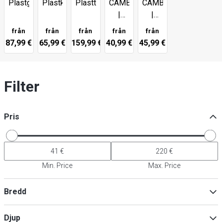
Plastglas
Plastkoppar
Plasttallrikar
CAMBRO
CAMBRO
|
|
Dryckesmugg
Camwear®
från
från
från
från
från
Camliter
87,99 €
65,99 €
159,99 €
40,99 €
45,99 €
Filter
Pris
Min. Price
Max. Price
Bredd
Djup