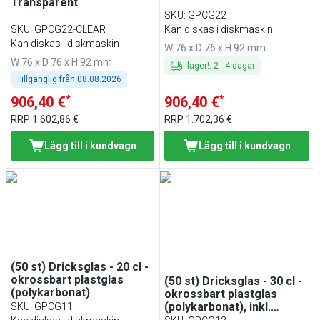
Transparent
SKU
:
GPCG22
SKU
:
GPCG22-CLEAR
Kan diskas i diskmaskin
Kan diskas i diskmaskin
W 76 x D 76 x H 92 mm
W 76 x D 76 x H 92 mm
I lager!
:
2
-
4
dagar
Tillgänglig från
08.08.2026
*
*
906,40 €
906,40 €
RRP
1.602,86 €
RRP
1.702,36 €
Lägg till i kundvagn
Lägg till i kundvagn
(50 st) Dricksglas - 20 cl -
okrossbart plastglas
(50 st) Dricksglas - 30 cl -
(polykarbonat)
okrossbart plastglas
(polykarbonat), inkl.
SKU
:
GPCG11
stapelbar design