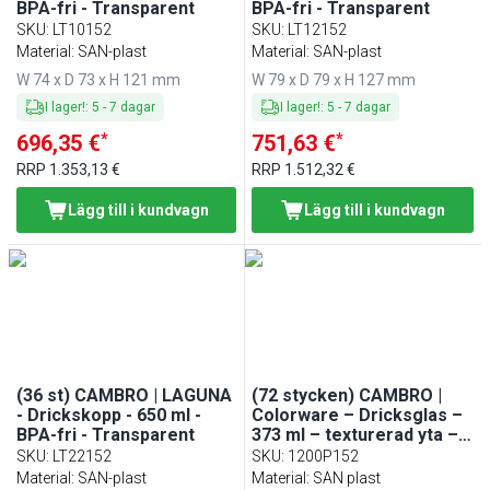
BPA-fri - Transparent
BPA-fri - Transparent
SKU
:
LT10152
SKU
:
LT12152
Material: SAN-plast
Material: SAN-plast
W 74 x D 73 x H 121 mm
W 79 x D 79 x H 127 mm
I lager!
:
5
-
7
dagar
I lager!
:
5
-
7
dagar
*
*
696,35 €
751,63 €
RRP
1.353,13 €
RRP
1.512,32 €
Lägg till i kundvagn
Lägg till i kundvagn
(36 st) CAMBRO | LAGUNA
(72 stycken) CAMBRO |
- Drickskopp - 650 ml -
Colorware – Dricksglas –
BPA-fri - Transparent
373 ml – texturerad yta –
Transparent
SKU
:
LT22152
SKU
:
1200P152
Material: SAN-plast
Material: SAN plast