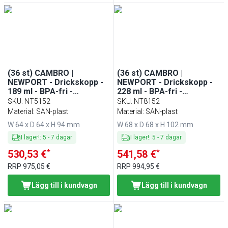
(36 st) CAMBRO |
(36 st) CAMBRO |
NEWPORT - Drickskopp -
NEWPORT - Drickskopp -
189 ml - BPA-fri -
228 ml - BPA-fri -
Transparent
Transparent
SKU
:
NT5152
SKU
:
NT8152
Material: SAN-plast
Material: SAN-plast
W 64 x D 64 x H 94 mm
W 68 x D 68 x H 102 mm
I lager!
:
5
-
7
dagar
I lager!
:
5
-
7
dagar
*
*
530,53 €
541,58 €
RRP
975,05 €
RRP
994,95 €
Lägg till i kundvagn
Lägg till i kundvagn