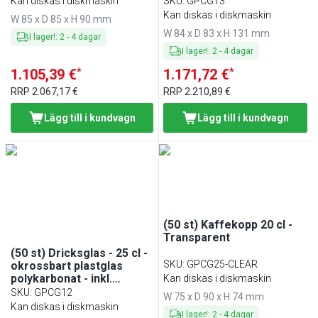
Kan diskas i diskmaskin
SKU
:
GPCG13
Kan diskas i diskmaskin
W 85 x D 85 x H 90 mm
W 84 x D 83 x H 131 mm
I lager!
:
2
-
4
dagar
I lager!
:
2
-
4
dagar
*
*
1.105,39 €
1.171,72 €
RRP
2.067,17 €
RRP
2.210,89 €
Lägg till i kundvagn
Lägg till i kundvagn
(50 st) Kaffekopp 20 cl -
Transparent
(50 st) Dricksglas - 25 cl -
SKU
:
GPCG25-CLEAR
okrossbart plastglas
polykarbonat - inkl.
Kan diskas i diskmaskin
stapelbar design
SKU
:
GPCG12
W 75 x D 90 x H 74 mm
Kan diskas i diskmaskin
I lager!
:
2
-
4
dagar