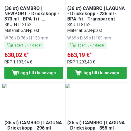
(36 st) CAMBRO |
(36 st) CAMBRO | LAGUNA
NEWPORT - Drickskopp -
- Drickskopp - 236 ml -
373 ml - BPA-fri -
BPA-fri - Transparent
Transparent
SKU
:
NT12152
SKU
:
LT8152
Material: SAN-plast
Material: SAN-plast
W 76 x D 76 x H 130 mm
W 69 x D 69 x H 109 mm
I lager!
:
5
-
7
dagar
I lager!
:
5
-
7
dagar
*
*
630,02 €
663,19 €
RRP
1.193,94 €
RRP
1.293,43 €
Lägg till i kundvagn
Lägg till i kundvagn
(36 st) CAMBRO | LAGUNA
(36 st) CAMBRO | LAGUNA
- Drickskopp - 296 ml -
- Drickskopp - 355 ml -