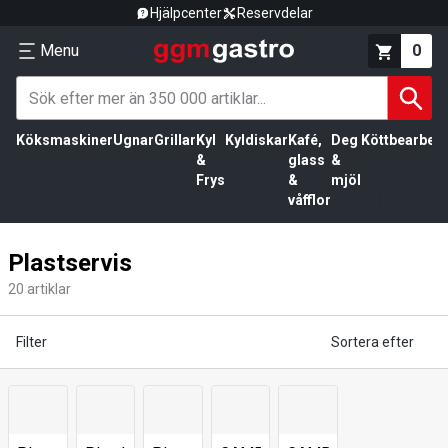
Hjälpcenter
Reservdelar
Menu
0
Köksmaskiner
Ugnar
Grillar
Kyl
Kyldiskar
Kafé,
Deg
Köttbearbetn
&
glass
&
Frys
&
mjöl
våfflor
Plastservis
20
artiklar
Filter
Sortera efter