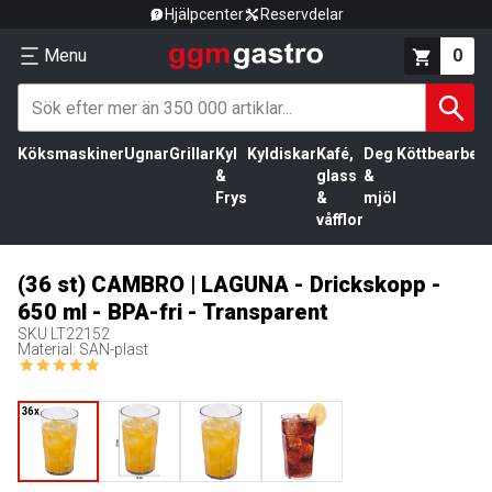
Hjälpcenter
Reservdelar
Menu
0
Köksmaskiner
Ugnar
Grillar
Kyl
Kyldiskar
Kafé,
Deg
Köttbearbetn
&
glass
&
Frys
&
mjöl
våfflor
(36 st) CAMBRO | LAGUNA - Drickskopp -
650 ml - BPA-fri - Transparent
SKU
LT22152
Material: SAN-plast