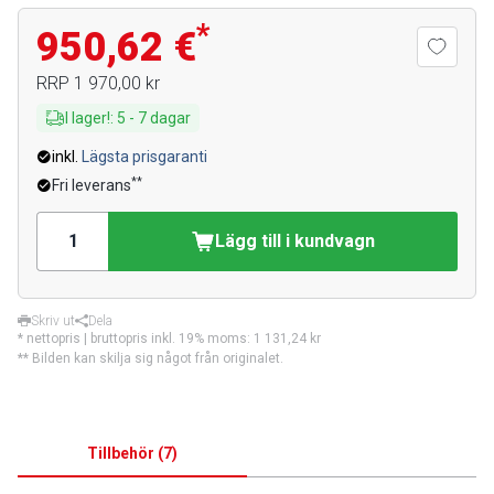
*
950,62 €
RRP
1 970,00 kr
I lager!
:
5
-
7
dagar
inkl.
Lägsta prisgaranti
**
Fri leverans
Lägg till i kundvagn
Skriv ut
Dela
* nettopris | bruttopris inkl. 19% moms:
1 131,24 kr
** Bilden kan skilja sig något från originalet.
Tillbehör
(
7
)