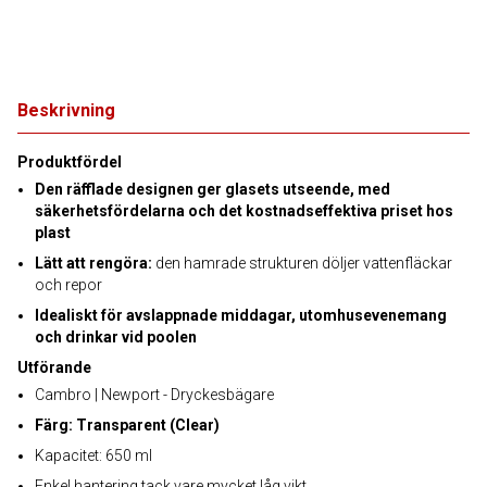
Beskrivning
Produktfördel
Den räfflade designen ger glasets utseende, med
säkerhetsfördelarna och det kostnadseffektiva priset hos
plast
Lätt att rengöra:
den hamrade strukturen döljer vattenfläckar
och repor
Idealiskt för avslappnade middagar, utomhusevenemang
och drinkar vid poolen
Utförande
Cambro | Newport - Dryckesbägare
Färg: Transparent (Clear)
Kapacitet: 650 ml
Enkel hantering tack vare mycket låg vikt