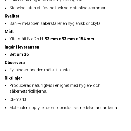
Stapelbar utan att fastna tack vare staplingskammar
Kvalitet
Sani-Rim-läppen säkerställer en hygienisk drickyta
Mått
Yttermått B x D x H:
93 mm x 93 mm x 154 mm
Ingår i leveransen
Set om 36
Observera
Fyllningsmängden mäts till kanten!
Riktlinjer
Producerad naturligtvis i enlighet med hygien- och
säkerhetsriktlinjerna.
CE-märkt
Materialen uppfyller de europeiska livsmedelsstandarderna