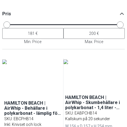
Pris
Min. Price
Max. Price
HAMILTON BEACH |
AirWhip - Skumbehållare i
HAMILTON BEACH |
polykarbonat - 1,4 liter -
AirWhip - Behållare i
lämplig för MHPHBC7
polykarbonat - lämplig för
SKU
:
EABPCHB14
BMHBC2, MHPHBC4 &
SKU
:
EBCPHB14
Kallskum på 20 sekunder
FMHBC51
Inkl. Knivset och lock
W 156 x D 157 x H 254 mm