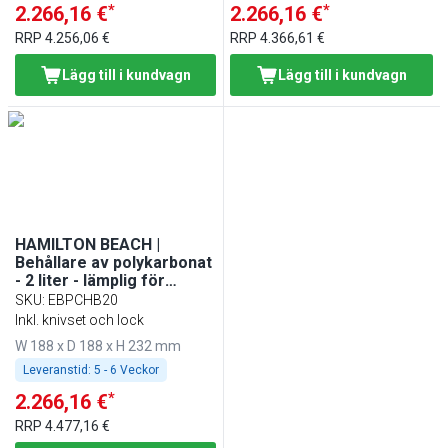
*
*
2.266,16 €
2.266,16 €
RRP
4.256,06 €
RRP
4.366,61 €
Lägg till i kundvagn
Lägg till i kundvagn
HAMILTON BEACH |
Behållare av polykarbonat
- 2 liter - lämplig för
MHPHBC7
SKU
:
EBPCHB20
Inkl. knivset och lock
W 188 x D 188 x H 232 mm
Leveranstid:
5 - 6 Veckor
*
2.266,16 €
RRP
4.477,16 €