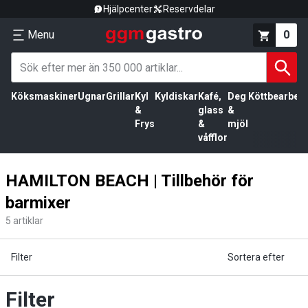
Hjälpcenter
Reservdelar
Menu
0
Köksmaskiner
Ugnar
Grillar
Kyl
Kyldiskar
Kafé,
Deg
Köttbearbetn
&
glass
&
Frys
&
mjöl
våfflor
HAMILTON BEACH | Tillbehör för
barmixer
5
artiklar
Filter
Sortera efter
Filter