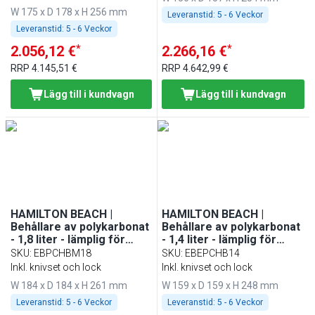
W 175 x D 178 x H 256 mm
Leveranstid:
5 - 6 Veckor
Leveranstid:
5 - 6 Veckor
*
*
2.056,12 €
2.266,16 €
RRP
4.145,51 €
RRP
4.642,99 €
Lägg till i kundvagn
Lägg till i kundvagn
HAMILTON BEACH |
HAMILTON BEACH |
Behållare av polykarbonat
Behållare av polykarbonat
- 1,8 liter - lämplig för
- 1,4 liter - lämplig för
MHPHBC5 & MHPHBC6
MHPHBC7
SKU
:
EBPCHBM18
SKU
:
EBEPCHB14
Inkl. knivset och lock
Inkl. knivset och lock
W 184 x D 184 x H 261 mm
W 159 x D 159 x H 248 mm
Leveranstid:
5 - 6 Veckor
Leveranstid:
5 - 6 Veckor