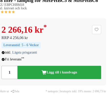
,8 liter - lämplig för MHPHBC5 & MHPHBC6
KU
EBPCHBM18
kl. knivset och lock
*
2 266,16 kr
RRP
4 256,06 kr
Leveranstid:
5 - 6 Veckor
inkl.
Lägsta prisgaranti
**
Fri leverans
Lägg till i kundvagn
Skriv ut
Dela
* nettopris | bruttopris inkl. 19% moms:
2 696,73 kr