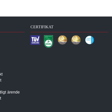
CERTIFIKAT
kt
t
tligt ärende
t