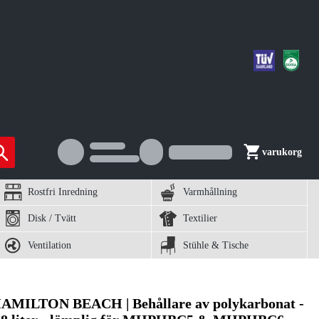
varukorg
Rostfri Inredning
Varmhållning
Disk / Tvätt
Textilier
Ventilation
Stühle & Tische
AMILTON BEACH | Behållare av polykarbonat -