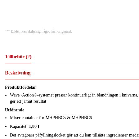
** Bilden kan skilja sig något från originalet.
Tillbehör
(
2
)
Beskrivning
Produktfördelar
Wave~Action®-systemet pressar kontinuerligt in blandningen i knivarna, 
ger ett jämnt resultat
Utförande
Mixer container for MHPHBC5 & MHPHBC6
Kapacitet:
1,80 l
Det avtagbara påfyllningslocket gör att du kan tillsätta ingredienser med