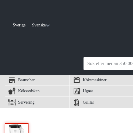
Sverige
|
Svenska
Branscher
Köksmaskiner
Köksredskap
Ugnar
Servering
Grillar