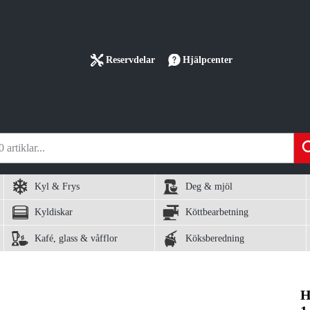
Reservdelar
Hjälpcenter
Kyl & Frys
Deg & mjöl
Kyldiskar
Köttbearbetning
Kafé, glass & våfflor
Köksberedning
H