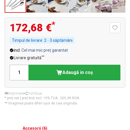
*
172,68 €
Timpul de livrare:
2 - 3 săptămâni
incl.
Cel mai mic preț garantat
**
Livrare gratuită
Adaugă in coş
Imprimare
Distribuie
* preț net | preț brut incl. 19% TVA.:
205,49 RON
** Imaginea poate diferi ușor de cea originală.
Accesorii
(
6
)