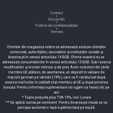
Contact
Aviz juridic
Politica de confidențialitate
Termeni
Ofertele din magazinul online se adresează exclusiv clienților
comerciali, autorităților, asociațiilor și instituțiilor sociale și
bisericești în sensul articolului 14 BGB. Oferta noastră nu se
adresează consumatorilor în sensul articolului 13 BGB. Sub rezerva
modificărilor și erorilor tehnice și de preț. Auto-colectorii din țările
membre UE plătesc, de asemenea, un depozit în valoare de
impozit german pe vânzări (19%), care va fi rambursat după
sosirea mărfurilor în celălalt stat membru al UE și după primirea
bonului. Pentru informații suplimentare vă rugăm să faceți clic pe
aici
* Toate prețurile plus TVA 19%, incl. Livrare
** Se aplică numai pe continent. Pentru livrarea pe insulă se va
percepe automat o taxă suplimentară pe insulă.