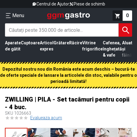
Centrul de Ajutor
Piese de schimb
Menu
0
Aparate
Cuptoare
Articol
Grătare
Răcire
Vitrine
Cafenea,
Aluat
Pr
de gătit
expres
frigorifice
înghețată
și
că
& vafe
făină
Depozitul nostru nou din România este acum deschis – bucură-te
de oferte speciale de lansare la articolele din stoc, valabile pentru o
perioadă limitată!
ZWILLING | PILA - Set tacâmuri pentru copii
- 4 buc.
SKU
1026663
Evalueaza acum