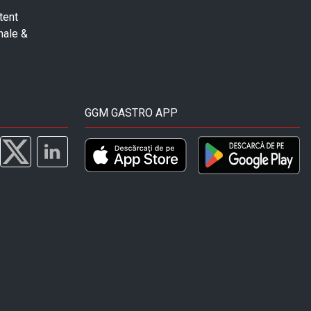
tent
nale &
GGM GASTRO APP