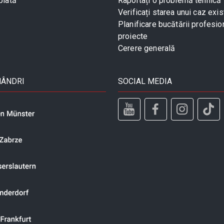
plată
Raportați o problemă tehnică
Verificați starea unui caz exis
Planificare bucătării profesio
proiecte
Cerere generală
MÂNDRI
SOCIAL MEDIA