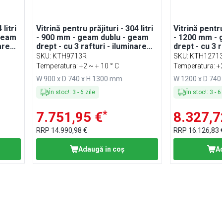
 litri
Vitrină pentru prăjituri - 304 litri
Vitrină pentru
 geam
- 900 mm - geam dublu - geam
- 1200 mm - 
are
drept - cu 3 rafturi - iluminare
drept - cu 3 r
LED
LED
SKU
:
KTH9713R
SKU
:
KTH1271
Temperatura: +2 ~ + 10 ° C
Temperatura: +2
W 900 x D 740 x H 1300 mm
W 1200 x D 74
În stoc!
:
3
-
6
zile
În stoc!
:
3
-
6
*
7.751,95 €
8.327,7
RRP
14.990,98 €
RRP
16.126,83 
Adaugă in coş
A