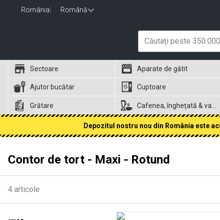
România
|
Română
Sectoare
Aparate de gătit
Ajutor bucătar
Cuptoare
Grătare
Cafenea, înghețată & vafe
Depozitul nostru nou din România este acum
Contor de tort - Maxi - Rotund
4
articole