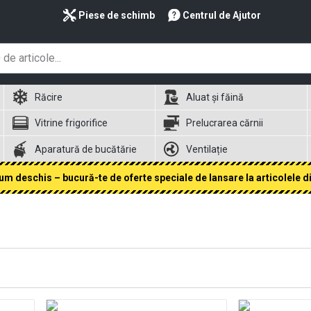
Piese de schimb
Centrul de Ajutor
Răcire
Aluat și făină
Vitrine frigorifice
Prelucrarea cărnii
Aparatură de bucătărie
Ventilație
 deschis – bucură-te de oferte speciale de lansare la articolele din