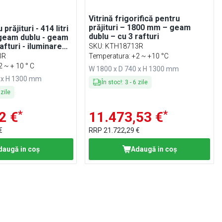
Vitrină frigorifică pentru
prăjituri – 1800 mm – geam
 prăjituri - 414 litri
dublu – cu 3 rafturi
geam dublu - geam
afturi - iluminare
SKU
:
KTH18713R
3R
Temperatura: +2 ~ +10 °C
 ~ + 10 ° C
W 1800 x D 740 x H 1300 mm
0 x H 1300 mm
În stoc!
:
3
-
6
zile
zile
*
*
2 €
11.473,53 €
€
RRP
21.722,29 €
daugă in coş
Adaugă in coş