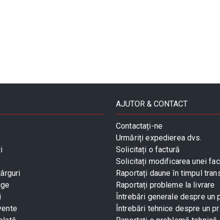
AJUTOR & CONTACT
Contactați-ne
Urmăriți expedierea dvs.
i
Solicitați o factură
Solicitați modificarea unei fac
târguri
Raportați daune în timpul tran
age
Raportați probleme la livrare
i
Întrebări generale despre un
vente
Întrebări tehnice despre un p