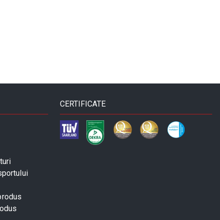
CERTIFICATE
turi
sportului
 produs
rodus