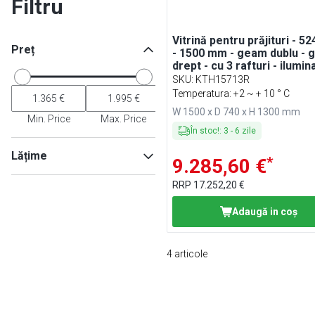
Filtru
Vitrină pentru prăjituri - 524
Preț
- 1500 mm - geam dublu -
drept - cu 3 rafturi - ilumin
LED
SKU
:
KTH15713R
Temperatura: +2 ~ + 10 ° C
W 1500 x D 740 x H 1300 mm
Min. Price
Max. Price
În stoc!
:
3
-
6
zile
Lățime
*
9.285,60 €
RRP
17.252,20 €
Adaugă in coş
Min
Max
4
articole