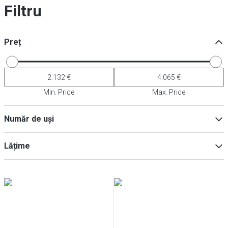
Filtru
Preț
Min. Price
Max. Price
Număr de uși
2
(
2
)
Lățime
1
(
1
)
4
(
1
)
Min
Max