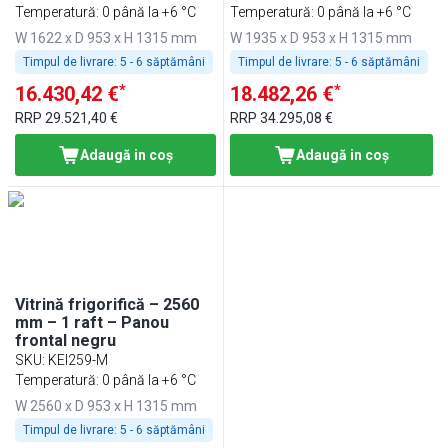
Temperatură: 0 până la +6 °C
Temperatură: 0 până la +6 °C
W 1622 x D 953 x H 1315 mm
W 1935 x D 953 x H 1315 mm
Timpul de livrare:
5 - 6 săptămâni
Timpul de livrare:
5 - 6 săptămâni
*
*
16.430,42 €
18.482,26 €
RRP
29.521,40 €
RRP
34.295,08 €
Adaugă in coş
Adaugă in coş
Vitrină frigorifică – 2560
mm – 1 raft – Panou
frontal negru
SKU
:
KEI259-M
Temperatură: 0 până la +6 °C
W 2560 x D 953 x H 1315 mm
Timpul de livrare:
5 - 6 săptămâni