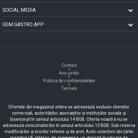
SOCIAL MEDIA
GGM GASTRO APP
Contact
Aviz juridic
Politica de confidențialitate
Termeni
Ofertele din magazinul online se adresează exclusiv clienților
comerciali, autorităților, asociațiilor și instituțiilor sociale și
bisericești în sensul articolului 14 BGB. Oferta noastră nu se
adresează consumatorilor în sensul articolului 13 BGB. Sub rezerva
modificărilor și erorilor tehnice și de preț. Auto-colectorii din țările
membre UE plătesc, de asemenea, un depozit în valoare de