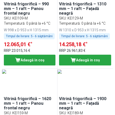
Vitrină frigorifică – 990
Vitrină frigorifică – 1310
mm – 1 raft – Panou
mm – 1 raft – Fațadă
frontal negru
neagră
SKU
:
KEI109-M
SKU
:
KEI129-M
Temperatură: 0 până la +6 °C
Temperatură: 0 până la +6 °C
W 998 x D 953 x H 1315 mm
W 1310 x D 953 x H 1315 mm
Timpul de livrare:
5 - 6 săptămâni
Timpul de livrare:
5 - 6 săptămâni
*
*
12.065,01 €
14.258,18 €
RRP
23.015,16 €
RRP
26.961,83 €
Adaugă in coş
Adaugă in coş
Vitrină frigorifică – 1620
Vitrină frigorifică – 1930
mm – 1 raft – Panou
mm – 1 raft – Fațadă
frontal negru
neagră
SKU
:
KEI159-M
SKU
:
KEI189-M