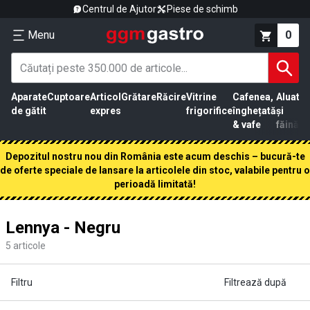
Centrul de Ajutor
Piese de schimb
Menu
0
Aparate
Cuptoare
Articol
Grătare
Răcire
Vitrine
Cafenea,
Aluat
Pr
de gătit
expres
frigorifice
înghețată
și
că
& vafe
făină
Depozitul nostru nou din România este acum deschis – bucură-te
de oferte speciale de lansare la articolele din stoc, valabile pentru o
perioadă limitată!
Lennya - Negru
5
articole
Filtru
Filtrează după