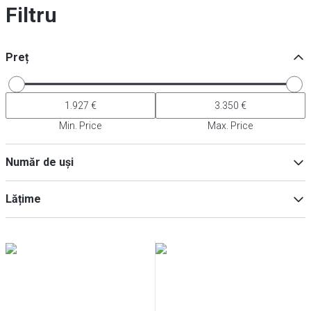
Filtru
Preț
Min. Price
Max. Price
Număr de uși
2
(
2
)
Lățime
1
(
1
)
3
(
1
)
4
(
1
)
Min
Max