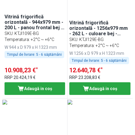
Vitrină frigorifică
orizontală - 944x979 mm -
Vitrină frigorifică
200 L - panou frontal bej -
orizontală - 1256x979 mm
geam frontal drept - spate
- 262 L - culoare bej -
SKU
:
KTJI109E-BG
cu 1 uși - blat lucru
panou frontal bej - cu
Temperatura: +2°C ~ +6°C
SKU
:
KTJI129E-BG
servire asistată - geam
Temperatura: +2°C ~ +6°C
W 944 x D 979 x H 1323 mm
frontal drept - spate cu 2
W 1256 x D 979 x H 1323 mm
Timpul de livrare:
5 - 6 săptămâni
uși
Timpul de livrare:
5 - 6 săptămâni
*
*
10.908,23 €
12.640,78 €
RRP
20.424,19 €
RRP
23.208,83 €
Adaugă in coş
Adaugă in coş