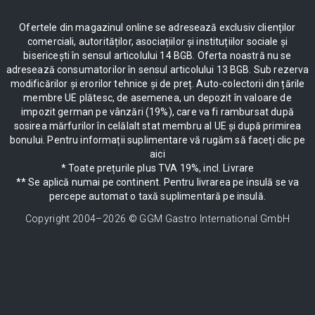
Ofertele din magazinul online se adresează exclusiv clienților
comerciali, autorităților, asociațiilor și instituțiilor sociale și
bisericești în sensul articolului 14 BGB. Oferta noastră nu se
adresează consumatorilor în sensul articolului 13 BGB. Sub rezerva
modificărilor și erorilor tehnice și de preț. Auto-colectorii din țările
membre UE plătesc, de asemenea, un depozit în valoare de
impozit german pe vânzări (19%), care va fi rambursat după
sosirea mărfurilor în celălalt stat membru al UE și după primirea
bonului. Pentru informații suplimentare vă rugăm să faceți clic pe
aici
* Toate prețurile plus TVA 19%, incl. Livrare
** Se aplică numai pe continent. Pentru livrarea pe insulă se va
percepe automat o taxă suplimentară pe insulă.
Copyright 2004–
2026
© GGM Gastro International GmbH