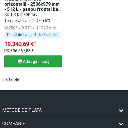
orizontală - 2506x979 mm
- 512 L - panou frontal bej
- spate cu 4 uși - geam
SKU
:
KTJI259E-BG
frontal drept
Temperatura: +2°C ~ +6°C
W 2506 x D 979 x H 1323 mm
Timpul de livrare:
5 - 6 săptămâni
*
19.340,69 €
RRP
36.367,86 €
Adaugă in coş
5
articole
METODE DE PLATA
COMPANIE