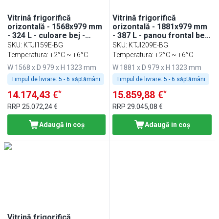
Vitrină frigorifică
Vitrină frigorifică
orizontală - 1568x979 mm
orizontală - 1881x979 mm
- 324 L - culoare bej -
- 387 L - panou frontal bej
panou frontal bej - geam
- spate cu 3 uși - geam
SKU
:
KTJI159E-BG
SKU
:
KTJI209E-BG
frontal drept - spate cu 2
frontal drept
Temperatura: +2°C ~ +6°C
Temperatura: +2°C ~ +6°C
uși
W 1568 x D 979 x H 1323 mm
W 1881 x D 979 x H 1323 mm
Timpul de livrare:
5 - 6 săptămâni
Timpul de livrare:
5 - 6 săptămâni
*
*
14.174,43 €
15.859,88 €
RRP
25.072,24 €
RRP
29.045,08 €
Adaugă in coş
Adaugă in coş
Vitrină frigorifică