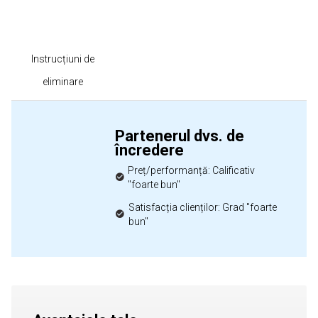
Instrucțiuni de
eliminare
Partenerul dvs. de
încredere
Preț/performanță: Calificativ
"foarte bun"
Satisfacția clienților: Grad "foarte
bun"