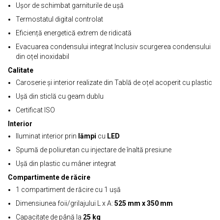
Ușor de schimbat garniturile de ușă
Termostatul digital controlat
Eficiență energetică extrem de ridicată
Evacuarea condensului integrat Inclusiv scurgerea condensului
din oțel inoxidabil
Calitate
Caroserie și interior realizate din Tablă de oțel acoperit cu plastic
Ușă din sticlă cu geam dublu
Certificat ISO
Interior
Iluminat interior prin
lămpi
cu
LED
Spumă de poliuretan cu injectare de înaltă presiune
Ușă din plastic cu mâner integrat
Compartimente de răcire
1 compartiment de răcire cu 1 ușă
Dimensiunea foii/grilajului L x A:
525 mm x 350 mm
Capacitate de până la
25 kg