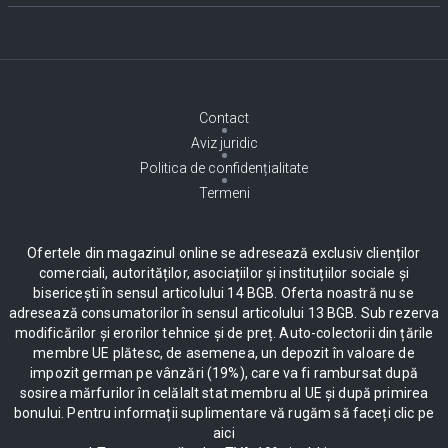
Contact
Aviz juridic
Politica de confidențialitate
Termeni
Ofertele din magazinul online se adresează exclusiv clienților
comerciali, autorităților, asociațiilor și instituțiilor sociale și
bisericești în sensul articolului 14 BGB. Oferta noastră nu se
adresează consumatorilor în sensul articolului 13 BGB. Sub rezerva
modificărilor și erorilor tehnice și de preț. Auto-colectorii din țările
membre UE plătesc, de asemenea, un depozit în valoare de
impozit german pe vânzări (19%), care va fi rambursat după
sosirea mărfurilor în celălalt stat membru al UE și după primirea
bonului. Pentru informații suplimentare vă rugăm să faceți clic pe
aici