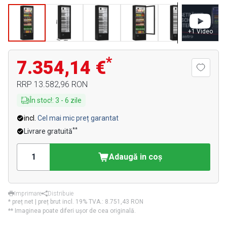
+
1
Video
*
7.354,14 €
RRP
13.582,96 RON
În stoc!
:
3
-
6
zile
incl.
Cel mai mic preț garantat
**
Livrare gratuită
Adaugă in coş
Imprimare
Distribuie
* preț net | preț brut incl. 19% TVA.:
8.751,43 RON
** Imaginea poate diferi ușor de cea originală.