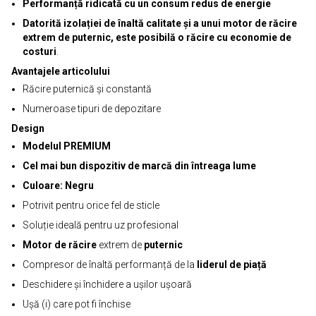
Performanță ridicată cu un consum redus de energie
Datorită izolației de înaltă calitate și a unui motor de răcire
extrem de puternic, este posibilă o răcire cu economie de
costuri
.
Avantajele articolului
Răcire puternică și constantă
Numeroase tipuri de depozitare
Design
Modelul PREMIUM
Cel mai bun dispozitiv de marcă din întreaga lume
Culoare: Negru
Potrivit pentru orice fel de sticle
Soluție ideală pentru uz profesional
Motor de răcire
extrem de
puternic
Compresor de înaltă performanță de la
liderul de piață
Deschidere și închidere a ușilor ușoară
Ușă (i) care pot fi închise