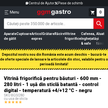
Centrul de Ajutor
Piese de schimb
Menu
0
Aparate
Cuptoare
Articol
Grătare
Răcire
Vitrine
Cafenea,
Aluat
Pr
de gătit
expres
frigorifice
înghețată
și
că
& vafe
făină
Depozitul nostru nou din România este acum deschis – bucură-te
de oferte speciale de lansare la articolele din stoc, valabile pentru o
perioadă limitată!
Vitrină frigorifică pentru băuturi - 600 mm -
280 litri - 1 ușă din sticlă batantă - control
digital - temperatură +4/+12 °C - negru
SKU
BGSI280
cu usa de sticla