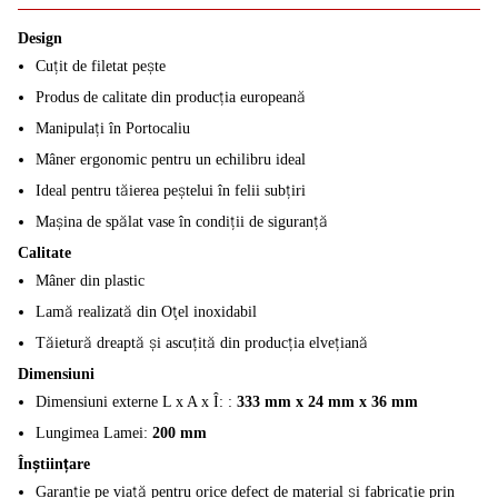
Design
Cuțit de filetat pește
Produs de calitate din producția europeană
Manipulați în Portocaliu
Mâner ergonomic pentru un echilibru ideal
Ideal pentru tăierea peștelui în felii subțiri
Mașina de spălat vase în condiții de siguranță
Calitate
Mâner din plastic
Lamă realizată din Oţel inoxidabil
Tăietură dreaptă și ascuțită din producția elvețiană
Dimensiuni
Dimensiuni externe L x A x Î: :
333 mm x 24 mm x 36 mm
Lungimea Lamei:
200 mm
Înștiințare
Garanție pe viață pentru orice defect de material și fabricație prin