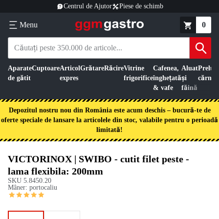
Centrul de Ajutor
Piese de schimb
Menu
0
Aparate
Cuptoare
Articol
Grătare
Răcire
Vitrine
Cafenea,
Aluat
Preluc
de gătit
expres
frigorifice
înghețată
și
cărnii
& vafe
făină
Depozitul nostru nou din România este acum deschis – bucură-te de
oferte speciale de lansare la articolele din stoc, valabile pentru o perioadă
limitată!
VICTORINOX | SWIBO - cutit filet peste -
lama flexibila: 200mm
SKU
5.8450.20
Mâner: portocaliu