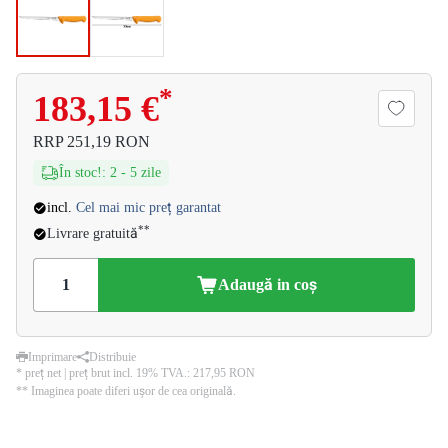
*
183,15 €
RRP
251,19 RON
În stoc!
:
2
-
5
zile
incl.
Cel mai mic preț garantat
**
Livrare gratuită
Adaugă in coş
Imprimare
Distribuie
* preț net | preț brut incl. 19% TVA.:
217,95 RON
** Imaginea poate diferi ușor de cea originală.