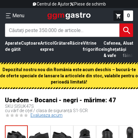
Centrul de Ajutor
Piese de schimb
Menu
0
Aparate
Cuptoare
Articol
Grătare
Răcire
Vitrine
Cafenea,
Aluat
Pr
de gătit
expres
frigorifice
înghețată
și
că
& vafe
făină
Depozitul nostru nou din România este acum deschis – bucură-te
de oferte speciale de lansare la articolele din stoc, valabile pentru o
perioadă limitată!
Usedom - Bocanci - negri - mărime: 47
SKU
SISUK47S
cu vârf de oțel / clasa de siguranță S1-SCR
Evalueaza acum