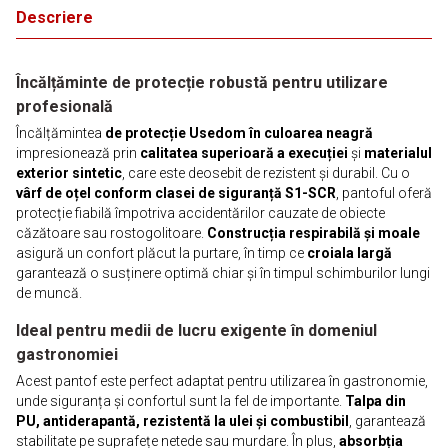
Descriere
Încălțăminte de protecție robustă pentru utilizare
profesională
Încălțămintea
de protecție Usedom în culoarea neagră
impresionează prin
calitatea superioară a execuției
și
materialul
exterior sintetic
, care este deosebit de rezistent și durabil. Cu o
vârf de oțel conform clasei de siguranță S1-SCR
, pantoful oferă
protecție fiabilă împotriva accidentărilor cauzate de obiecte
căzătoare sau rostogolitoare.
Construcția respirabilă și moale
asigură un confort plăcut la purtare, în timp ce
croiala largă
garantează o susținere optimă chiar și în timpul schimburilor lungi
de muncă.
Ideal pentru medii de lucru exigente în domeniul
gastronomiei
Acest pantof este perfect adaptat pentru utilizarea în gastronomie,
unde siguranța și confortul sunt la fel de importante.
Talpa din
PU, antiderapantă, rezistentă la ulei și combustibil
, garantează
stabilitate pe suprafețe netede sau murdare. În plus,
absorbția