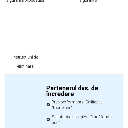
siguranța produsului
siguranță
Instrucțiuni de
eliminare
Partenerul dvs. de
încredere
Preț/performanță: Calificativ
"foarte bun"
Satisfacția clienților: Grad "foarte
bun"