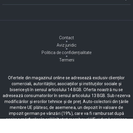
Contact
Aviz juridic
Politica de confidențialitate
Termeni
Ofertele din magazinul online se adresează exclusiv clienților
comerciali, autorităților, asociațiilor și instituțiilor sociale și
bisericești în sensul articolului 14 BGB. Oferta noastră nu se
adresează consumatorilor în sensul articolului 13 BGB. Sub rezerva
modificărilor și erorilor tehnice și de preț. Auto-colectorii din țările
membre UE plătesc, de asemenea, un depozit în valoare de
impozit german pe vânzări (19%), care va fi rambursat după
sosirea mărfurilor în celălalt stat membru al UE și după primirea
bonului. Pentru informații suplimentare vă rugăm să faceți clic pe
aici