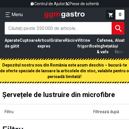
Centrul de Ajutor
Piese de schimb
Menu
0
Aparate
Cuptoare
Articol
Grătare
Răcire
Vitrine
Cafenea,
Aluat
Pr
de gătit
expres
frigorifice
înghețată
și
că
& vafe
făină
Depozitul nostru nou din România este acum deschis – bucură-te
de oferte speciale de lansare la articolele din stoc, valabile pentru o
perioadă limitată!
Șervețele de lustruire din microfibre
Filtru
Filtrează după