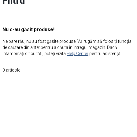
Filtru
Nu s-au găsit produse!
Ne pare rău, nu au fost găsite produse. Vă rugăm să folosiți funcția
de căutare din antet pentru a căuta în întregul magazin. Dacă
întâmpinați dificultăți, puteți vizita
Help Center
pentru asistență.
0
articole