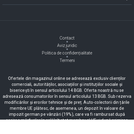
Contact
Aviz juridic
Politica de confidențialitate
Termeni
Ofertele din magazinul online se adresează exclusiv clienților
comerciali, autorităților, asociațiilor și instituțiilor sociale și
bisericești în sensul articolului 14 BGB. Oferta noastră nu se
adresează consumatorilor în sensul articolului 13 BGB. Sub rezerva
modificărilor și erorilor tehnice și de preț. Auto-colectorii din țările
membre UE plătesc, de asemenea, un depozit în valoare de
impozit german pe vânzări (19%), care va fi rambursat după
sosirea mărfurilor în celălalt stat membru al UE și după primirea
bonului. Pentru informații suplimentare vă rugăm să faceți clic pe
aici