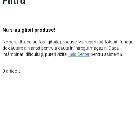
Filtru
Nu s-au găsit produse!
Ne pare rău, nu au fost găsite produse. Vă rugăm să folosiți funcția
de căutare din antet pentru a căuta în întregul magazin. Dacă
întâmpinați dificultăți, puteți vizita
Help Center
pentru asistență.
0
articole