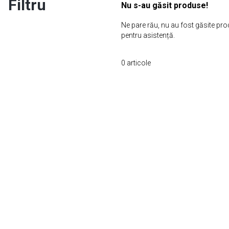
Filtru
Nu s-au găsit produse!
Ne pare rău, nu au fost găsite prod
pentru asistență.
0
articole