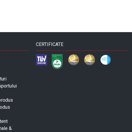
CERTIFICATE
turi
sportului
 produs
rodus
tent
nale &