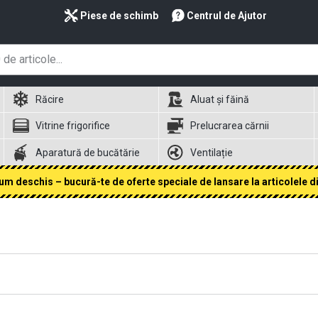
Piese de schimb
Centrul de Ajutor
Răcire
Aluat și făină
Vitrine frigorifice
Prelucrarea cărnii
Aparatură de bucătărie
Ventilație
 deschis – bucură-te de oferte speciale de lansare la articolele din