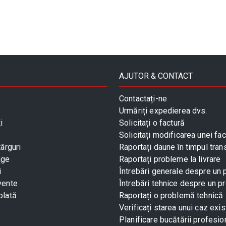
AJUTOR & CONTACT
Contactați-ne
Urmăriți expedierea dvs.
i
Solicitați o factură
Solicitați modificarea unei fac
târguri
Raportați daune în timpul tran
age
Raportați probleme la livrare
i
Întrebări generale despre un
vente
Întrebări tehnice despre un p
plată
Raportați o problemă tehnică
Verificați starea unui caz exis
Planificare bucătării profesio