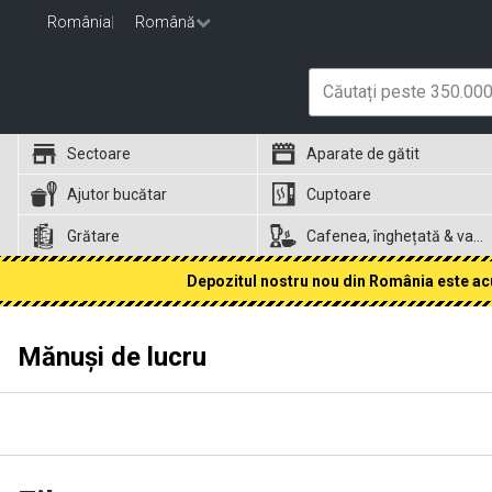
România
|
Română
Sectoare
Aparate de gătit
Ajutor bucătar
Cuptoare
Grătare
Cafenea, înghețată & vafe
Depozitul nostru nou din România este acum
Mănuși de lucru