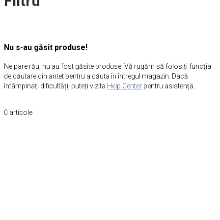
Filtru
Nu s-au găsit produse!
Ne pare rău, nu au fost găsite produse. Vă rugăm să folosiți funcția
de căutare din antet pentru a căuta în întregul magazin. Dacă
întâmpinați dificultăți, puteți vizita
Help Center
pentru asistență.
0
articole