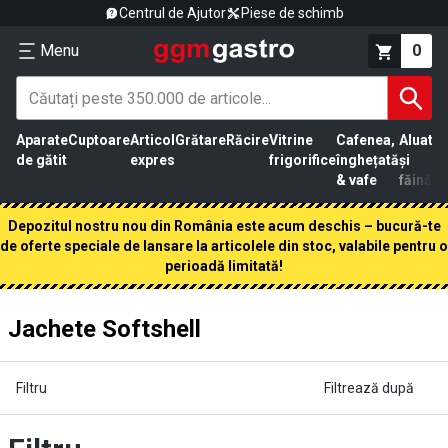
Centrul de Ajutor
Piese de schimb
Menu
0
Aparate
Cuptoare
Articol
Grătare
Răcire
Vitrine
Cafenea,
Aluat
Pr
de gătit
expres
frigorifice
înghețată
și
că
& vafe
făină
Depozitul nostru nou din România este acum deschis – bucură-te
de oferte speciale de lansare la articolele din stoc, valabile pentru o
perioadă limitată!
Jachete Softshell
Filtru
Filtrează după