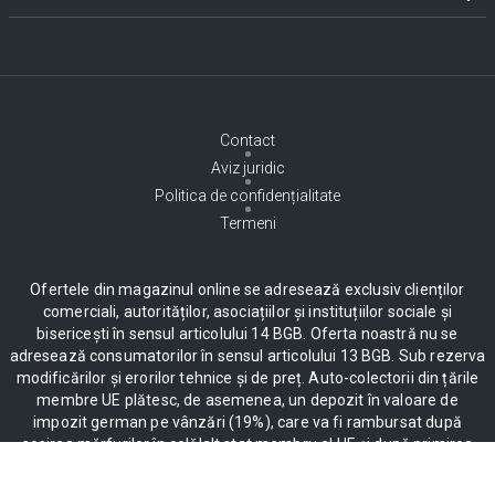
Contact
Aviz juridic
Politica de confidențialitate
Termeni
Ofertele din magazinul online se adresează exclusiv clienților
comerciali, autorităților, asociațiilor și instituțiilor sociale și
bisericești în sensul articolului 14 BGB. Oferta noastră nu se
adresează consumatorilor în sensul articolului 13 BGB. Sub rezerva
modificărilor și erorilor tehnice și de preț. Auto-colectorii din țările
membre UE plătesc, de asemenea, un depozit în valoare de
impozit german pe vânzări (19%), care va fi rambursat după
sosirea mărfurilor în celălalt stat membru al UE și după primirea
bonului. Pentru informații suplimentare vă rugăm să faceți clic pe
aici