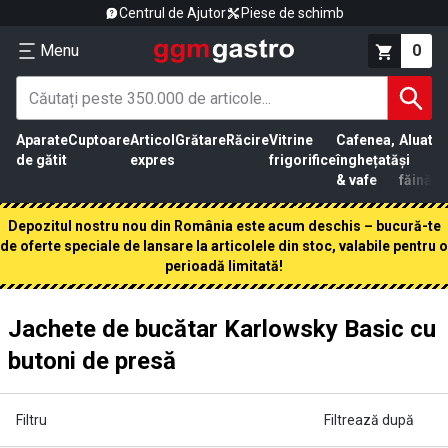
Centrul de Ajutor
Piese de schimb
Menu
0
Aparate
Cuptoare
Articol
Grătare
Răcire
Vitrine
Cafenea,
Aluat
Pr
de gătit
expres
frigorifice
înghețată
și
că
& vafe
făină
Depozitul nostru nou din România este acum deschis – bucură-te
de oferte speciale de lansare la articolele din stoc, valabile pentru o
perioadă limitată!
Jachete de bucătar Karlowsky Basic cu
butoni de presă
Filtru
Filtrează după