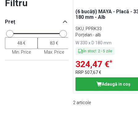
Filtru
(6 bucăți) MAYA - Placă - 3
180 mm - Alb
Preț
SKU
:
PPRK33
Porțelan - alb
W 330 x D 180 mm
În stoc!
:
2
-
5
zile
Min. Price
Max. Price
*
324,47 €
RRP
507,67 €
Adaugă in coş
2
articole