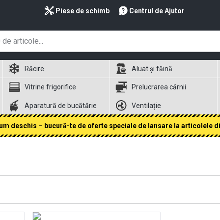
Piese de schimb
Centrul de Ajutor
Răcire
Aluat și făină
Vitrine frigorifice
Prelucrarea cărnii
Aparatură de bucătărie
Ventilație
 deschis – bucură-te de oferte speciale de lansare la articolele din