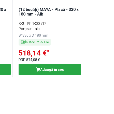
30 x
(12 bucăți) MAYA - Placă - 330 x
180 mm - Alb
SKU
:
PPRK33#12
Porțelan - alb
W 330 x D 180 mm
În stoc!
:
2
-
5
zile
*
518,14 €
RRP
874,08 €
Adaugă in coş