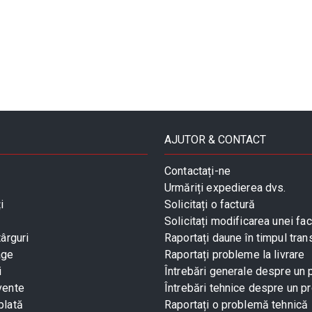
AJUTOR & CONTACT
Contactați-ne
Urmăriți expedierea dvs.
i
Solicitați o factură
Solicitați modificarea unei fac
târguri
Raportați daune în timpul tran
age
Raportați probleme la livrare
i
Întrebări generale despre un
vente
Întrebări tehnice despre un p
plată
Raportați o problemă tehnică