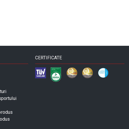
CERTIFICATE
turi
sportului
 produs
rodus