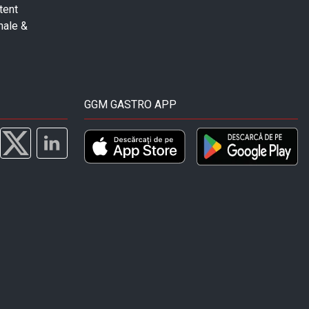
tent
nale &
GGM GASTRO APP