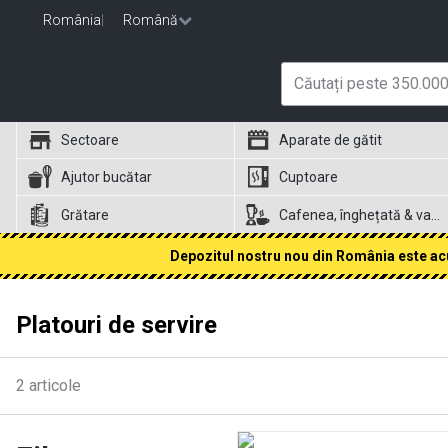
România
|
Română
Sectoare
Aparate de gătit
Ajutor bucătar
Cuptoare
Grătare
Cafenea, înghețată & vafe
Depozitul nostru nou din România este acum
Platouri de servire
2
articole