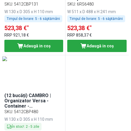
130x305x110mm - Maro
511x488mm - gri mat
SKU
:
5412CBP131
SKU
:
6RS6480
W 130 x D 305 x H 110 mm
W 511 x D 488 x H 241 mm
Timpul de livrare:
5 - 6 săptămâni
Timpul de livrare:
5 - 6 săptămâni
*
*
523,38 €
523,38 €
RRP
921,18 €
RRP
858,37 €
Adaugă in coş
Adaugă in coş
(12 bucăți) CAMBRO |
Organizator Versa -
Container -
130x305x110mm - Gri mat
SKU
:
5412CBP480
W 130 x D 305 x H 110 mm
În stoc!
:
2
-
5
zile