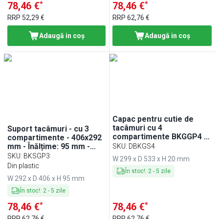
*
*
78,46 €
78,46 €
RRP
52,29 €
RRP
62,76 €
Adaugă in coş
Adaugă in coş
Capac pentru cutie de
tacâmuri cu 4
Suport tacâmuri - cu 3
compartimente BKGGP4 &
compartimente - 406x292
BKSGP4
mm - Înălțime: 95 mm -
SKU
:
DBKGS4
polipropilenă - negru
SKU
:
BKSGP3
W 299 x D 533 x H 20 mm
Din plastic
În stoc!
:
2
-
5
zile
W 292 x D 406 x H 95 mm
În stoc!
:
2
-
5
zile
*
*
78,46 €
78,46 €
RRP
62,76 €
RRP
62,76 €