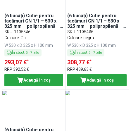
(6 bucăți) Cutie pentru
(6 bucăți) Cutie pentru
tacâmuri GN 1/1 – 530 x
tacâmuri GN 1/1 – 530 x
325 mm – polipropilenă –
325 mm – polipropilenă – 4
4 compartimente
compartimente
SKU
:
11955#6
SKU
:
11954#6
Culoare: Gri
Culoare: negru
W 530 x D 325 x H 100 mm
W 530 x D 325 x H 100 mm
În stoc!
:
5
-
7
zile
În stoc!
:
5
-
7
zile
*
*
293,07 €
308,77 €
RRP
392,52 €
RRP
439,63 €
Adaugă in coş
Adaugă in coş
(6 bucăți) Cutie pentru