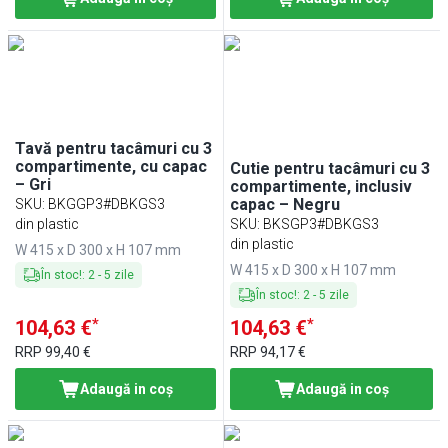
Tavă pentru tacâmuri cu 3
compartimente, cu capac
Cutie pentru tacâmuri cu 3
– Gri
compartimente, inclusiv
capac – Negru
SKU
:
BKGGP3#DBKGS3
din plastic
SKU
:
BKSGP3#DBKGS3
din plastic
W 415 x D 300 x H 107 mm
W 415 x D 300 x H 107 mm
În stoc!
:
2
-
5
zile
În stoc!
:
2
-
5
zile
*
*
104,63 €
104,63 €
RRP
99,40 €
RRP
94,17 €
Adaugă in coş
Adaugă in coş