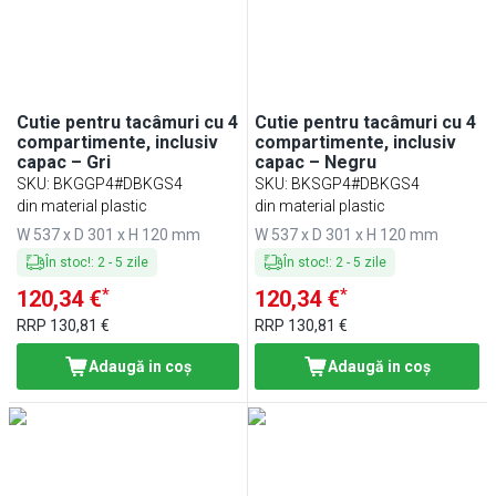
Cutie pentru tacâmuri cu 4
Cutie pentru tacâmuri cu 4
compartimente, inclusiv
compartimente, inclusiv
capac – Gri
capac – Negru
SKU
:
BKGGP4#DBKGS4
SKU
:
BKSGP4#DBKGS4
din material plastic
din material plastic
W 537 x D 301 x H 120 mm
W 537 x D 301 x H 120 mm
În stoc!
:
2
-
5
zile
În stoc!
:
2
-
5
zile
*
*
120,34 €
120,34 €
RRP
130,81 €
RRP
130,81 €
Adaugă in coş
Adaugă in coş