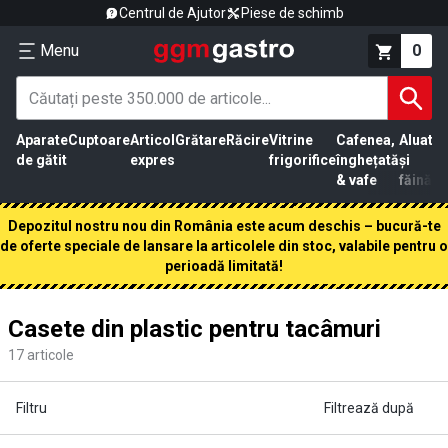
Centrul de Ajutor
Piese de schimb
Menu
0
Aparate
Cuptoare
Articol
Grătare
Răcire
Vitrine
Cafenea,
Aluat
Pr
de gătit
expres
frigorifice
înghețată
și
că
& vafe
făină
Depozitul nostru nou din România este acum deschis – bucură-te
de oferte speciale de lansare la articolele din stoc, valabile pentru o
perioadă limitată!
Casete din plastic pentru tacâmuri
17
articole
Filtru
Filtrează după