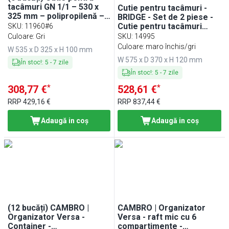
tacâmuri GN 1/1 – 530 x
Cutie pentru tacâmuri -
325 mm – polipropilenă –
BRIDGE - Set de 2 piese -
6 compartimente
Cutie pentru tacâmuri
SKU
:
11960#6
detașabilă - 4
Culoare: Gri
SKU
:
14995
compartimente
Culoare: maro închis/gri
W 535 x D 325 x H 100 mm
W 575 x D 370 x H 120 mm
În stoc!
:
5
-
7
zile
În stoc!
:
5
-
7
zile
*
*
308,77 €
528,61 €
RRP
429,16 €
RRP
837,44 €
Adaugă in coş
Adaugă in coş
(12 bucăți) CAMBRO |
CAMBRO | Organizator
Organizator Versa -
Versa - raft mic cu 6
Container -
compartimente -