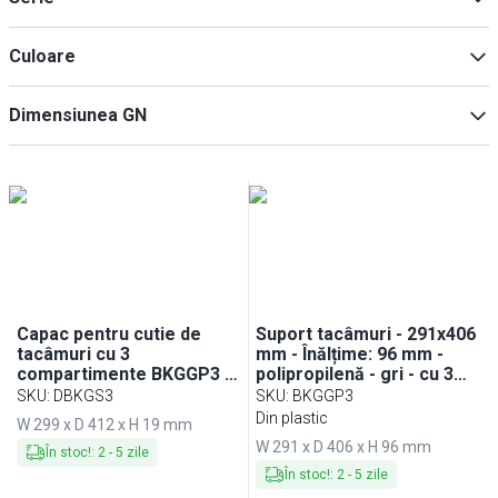
Polipropilenă
(
3
)
Polietilenă
(
1
)
BRIDGE
(
1
)
Culoare
Gri
(
6
)
Dimensiunea GN
Negru
(
5
)
Maro
(
2
)
1/1
(
3
)
Gri pătat
(
2
)
Capac pentru cutie de
Suport tacâmuri - 291x406
tacâmuri cu 3
mm - Înălțime: 96 mm -
compartimente BKGGP3 &
polipropilenă - gri - cu 3
BKSGP3
compartimente
SKU
:
DBKGS3
SKU
:
BKGGP3
Din plastic
W 299 x D 412 x H 19 mm
W 291 x D 406 x H 96 mm
În stoc!
:
2
-
5
zile
În stoc!
:
2
-
5
zile