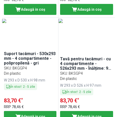
Adaugă in coş
Adaugă in coş
Suport tacâmuri - 530x293
mm - 4 compartimente -
Tavă pentru tacâmuri - cu
polipropilenă - gri
4 compartimente -
526x293 mm - Înălțime: 97
SKU
:
BKGGP4
mm - polipropilenă - negru
Din plastic
SKU
:
BKSGP4
Din plastic
W 293 x D 530 x H 98 mm
W 293 x D 526 x H 97 mm
În stoc!
:
2
-
5
zile
În stoc!
:
2
-
5
zile
*
*
83,70 €
83,70 €
RRP
78,46 €
RRP
78,46 €
Adaugă in coş
Adaugă in coş