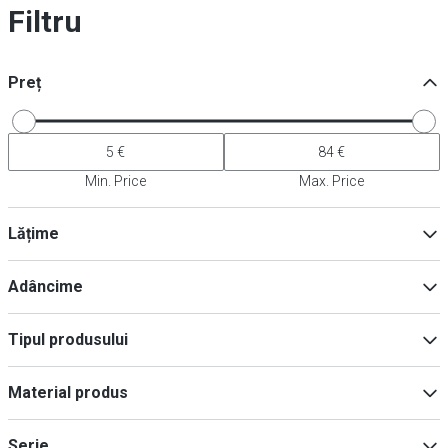
Filtru
Preț
Min. Price
Max. Price
Lățime
Adâncime
Min
Max
Tipul produsului
Suport pentru tacâmuri
(
15
)
Min
Max
Material produs
Accesorii pentru piese mici
(
2
)
Plastic
(
3
)
Serie