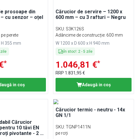
 de prosoape din
Cărucior de servire – 1200 x
ă – cu senzor – oțel
600 mm – cu 3 rafturi – Negru
SKU
:
S3K126S
 pe perete
Adâncime de construcție: 600 mm
x H 355 mm
W 1200 x D 600 x H 940 mm
zile
În stoc!
:
2
-
5
zile
*
*
€
1.046,81 €
RRP
1.831,95 €
daugă in coş
Adaugă in coş
Cărucior termic - neutru - 14x
GN 1/1
idabil Cărucior
SKU
:
TGNP1411N
 pentru 10 tăvi EN
roți pivotante - 2 cu
pe roți