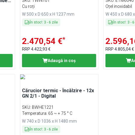
hidere
SKU
:
TWIN101
SKU
:
ETM6040
idabil
Cu roți
Oțel inoxidabil
W 500 x D 650 x H 1237 mm
W 450 x D 680 
În stoc!
:
3
-
6
zile
În stoc!
:
3
-
6
*
2.470,54 €
2.596,1
RRP
4.422,93 €
RRP
4.805,04 €
Adaugă in coş
A
Cărucior termic - Încălzire - 12x
GN 2/1 - Digital
SKU
:
BWHE1221
Temperatura: 65 ~ + 75 ° C
W 740 x D 1036 x H 1480 mm
În stoc!
:
3
-
6
zile