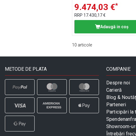
*
9.474,03 €
RRP
17.430,17 €
Adaugă in coş
10
articole
METODE DE PLATA
COMPANIE
Despre noi
Carieră
Blog & Noutăț
Parteneri
Participări la 
Spendenanfr
Showroom-ur
Întrebări frec