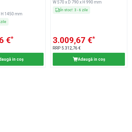
W 570 x D 790 x H 990 mm
În stoc!
:
3
-
6
zile
x H 1450 mm
zile
*
*
6 €
3.009,67 €
RRP
5.312,76 €
daugă in coş
Adaugă in coş