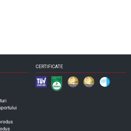
CERTIFICATE
turi
sportului
 produs
rodus