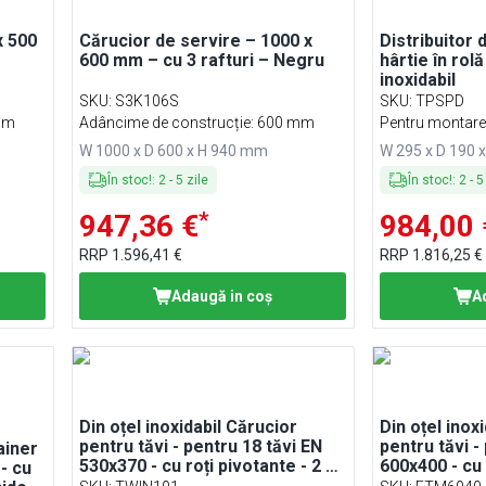
x 500
Cărucior de servire – 1000 x
Distribuitor
600 mm – cu 3 rafturi – Negru
hârtie în rol
inoxidabil
SKU
:
S3K106S
SKU
:
TPSPD
mm
Adâncime de construcție: 600 mm
Pentru montare
W 1000 x D 600 x H 940 mm
W 295 x D 190 
În stoc!
:
2
-
5
zile
În stoc!
:
2
-
5
*
947,36 €
984,00 
RRP
1.596,41 €
RRP
1.816,25 €
Adaugă in coş
A
Din oțel inoxidabil Cărucior
Din oțel inox
pentru tăvi - pentru 18 tăvi EN
pentru tăvi -
ainer
530x370 - cu roți pivotante - 2 cu
600x400 - cu 
- cu
frână - roți Ø140 mm
frână