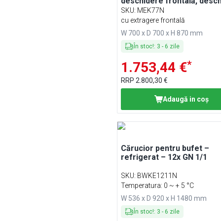
deschidere frontală, desc
și închidere soft - oțel inox
SKU
:
MEK77N
cu extragere frontală
W 700 x D 700 x H 870 mm
În stoc!
:
3
-
6
zile
*
1.753,44 €
RRP
2.800,30 €
Adaugă in coş
Cărucior pentru bufet –
refrigerat – 12x GN 1/1
SKU
:
BWKE1211N
Temperatura: 0 ~ + 5 °C
W 536 x D 920 x H 1480 mm
În stoc!
:
3
-
6
zile