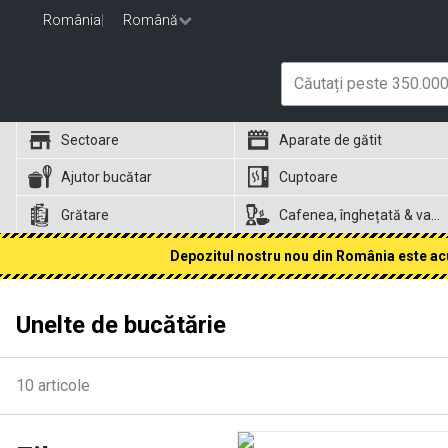
România
|
Română
Sectoare
Aparate de gătit
Ajutor bucătar
Cuptoare
Grătare
Cafenea, înghețată & vafe
Depozitul nostru nou din România este acum
Unelte de bucătărie
10
articole