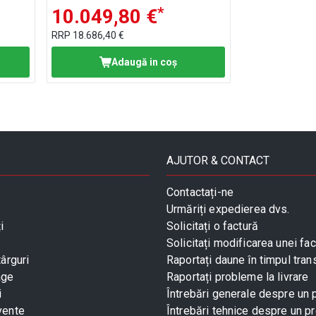
*
10.049,80 €
RRP
18.686,40 €
Adaugă in coş
AJUTOR & CONTACT
Contactați-ne
Urmăriți expedierea dvs.
i
Solicitați o factură
Solicitați modificarea unei fac
târguri
Raportați daune în timpul tran
age
Raportați probleme la livrare
i
Întrebări generale despre un
vente
Întrebări tehnice despre un p