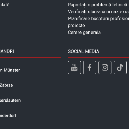
plată
Raportați o problemă tehnică
Verificați starea unui caz exis
Planificare bucătării profesio
proiecte
Cerere generală
MÂNDRI
SOCIAL MEDIA