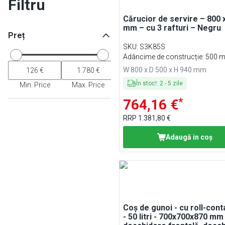
Filtru
Cărucior de servire – 800 
mm – cu 3 rafturi – Negru
Preț
SKU
:
S3K85S
Adâncime de construcție: 500 
W 800 x D 500 x H 940 mm
În stoc!
:
2
-
5
zile
Min. Price
Max. Price
*
764,16 €
RRP
1.381,80 €
Adaugă in coş
Coș de gunoi - cu roll-cont
- 50 litri - 700x700x870 mm 