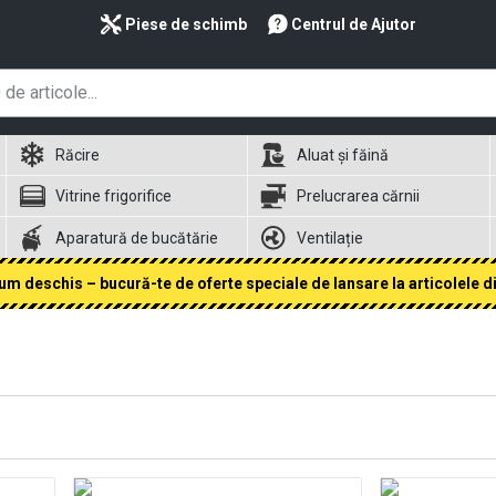
Piese de schimb
Centrul de Ajutor
Răcire
Aluat și făină
Vitrine frigorifice
Prelucrarea cărnii
Aparatură de bucătărie
Ventilație
 deschis – bucură-te de oferte speciale de lansare la articolele din