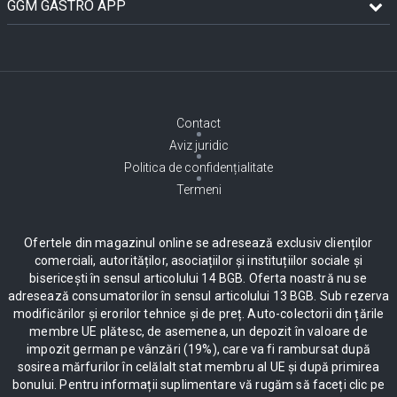
GGM GASTRO APP
Contact
Aviz juridic
Politica de confidențialitate
Termeni
Ofertele din magazinul online se adresează exclusiv clienților
comerciali, autorităților, asociațiilor și instituțiilor sociale și
bisericești în sensul articolului 14 BGB. Oferta noastră nu se
adresează consumatorilor în sensul articolului 13 BGB. Sub rezerva
modificărilor și erorilor tehnice și de preț. Auto-colectorii din țările
membre UE plătesc, de asemenea, un depozit în valoare de
impozit german pe vânzări (19%), care va fi rambursat după
sosirea mărfurilor în celălalt stat membru al UE și după primirea
bonului. Pentru informații suplimentare vă rugăm să faceți clic pe