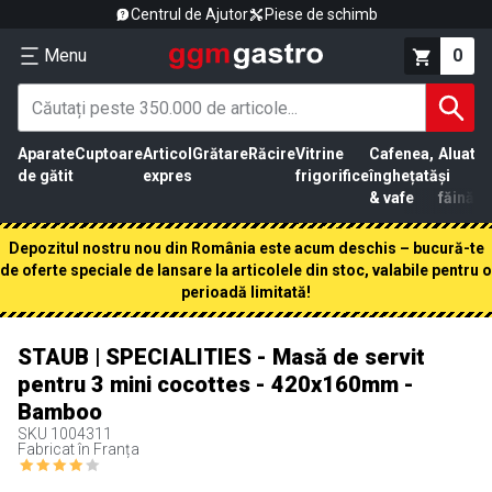
Centrul de Ajutor
Piese de schimb
Menu
0
Aparate
Cuptoare
Articol
Grătare
Răcire
Vitrine
Cafenea,
Aluat
Pr
de gătit
expres
frigorifice
înghețată
și
că
& vafe
făină
Depozitul nostru nou din România este acum deschis – bucură-te
de oferte speciale de lansare la articolele din stoc, valabile pentru o
perioadă limitată!
STAUB | SPECIALITIES - Masă de servit
pentru 3 mini cocottes - 420x160mm -
Bamboo
SKU
1004311
Fabricat în Franța