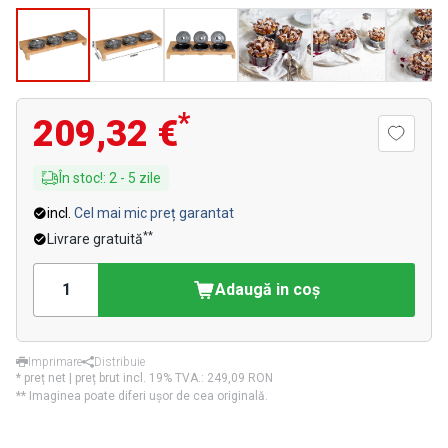
*
209,32 €
În stoc!
:
2
-
5
zile
incl.
Cel mai mic preț garantat
**
Livrare gratuită
Adaugă in coş
Imprimare
Distribuie
* preț net | preț brut incl. 19% TVA.:
249,09 RON
** Imaginea poate diferi ușor de cea originală.