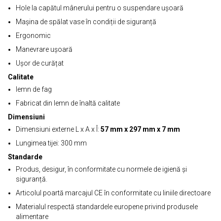
Hole la capătul mânerului pentru o suspendare ușoară
Mașina de spălat vase în condiții de siguranță
Ergonomic
Manevrare ușoară
Ușor de curățat
Calitate
lemn de fag
Fabricat din lemn de înaltă calitate
Dimensiuni
Dimensiuni externe L x A x Î:
57 mm x 297 mm x 7 mm
Lungimea tijei: 300 mm
Standarde
Produs, desigur, în conformitate cu normele de igienă și
siguranță.
Articolul poartă marcajul CE în conformitate cu liniile directoare
Materialul respectă standardele europene privind produsele
alimentare