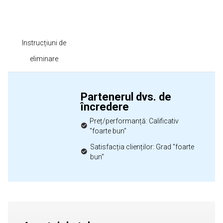
Instrucțiuni de
eliminare
Partenerul dvs. de
încredere
Preț/performanță: Calificativ
"foarte bun"
Satisfacția clienților: Grad "foarte
bun"