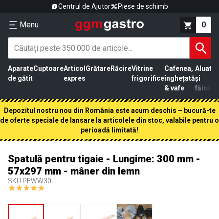
Centrul de Ajutor
Piese de schimb
Menu
0
Aparate
Cuptoare
Articol
Grătare
Răcire
Vitrine
Cafenea,
Aluat
Pr
de gătit
expres
frigorifice
înghețată
și
că
& vafe
făină
Depozitul nostru nou din România este acum deschis – bucură-te
de oferte speciale de lansare la articolele din stoc, valabile pentru o
perioadă limitată!
Spatulă pentru tigaie - Lungime: 300 mm -
57x297 mm - mâner din lemn
SKU
PFWW30