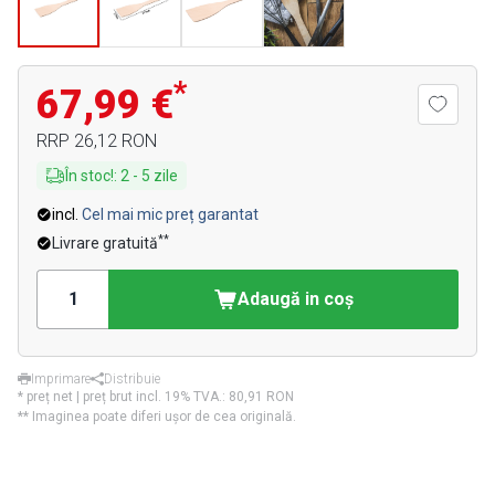
*
67,99 €
RRP
26,12 RON
În stoc!
:
2
-
5
zile
incl.
Cel mai mic preț garantat
**
Livrare gratuită
Adaugă in coş
Imprimare
Distribuie
* preț net | preț brut incl. 19% TVA.:
80,91 RON
** Imaginea poate diferi ușor de cea originală.