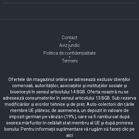
Contact
Aviz juridic
Politica de confidențialitate
Termeni
Ofertele din magazinul online se adresează exclusiv clienților
comerciali, autorităților, asociațiilor și instituțiilor sociale și
bisericești în sensul articolului 14 BGB. Oferta noastră nu se
adresează consumatorilor în sensul articolului 13 BGB. Sub rezerva
modificărilor și erorilor tehnice și de preț. Auto-colectorii din țările
membre UE plătesc, de asemenea, un depozit în valoare de
impozit german pe vânzări (19%), care va fi rambursat după
sosirea mărfurilor în celălalt stat membru al UE și după primirea
bonului. Pentru informații suplimentare vă rugăm să faceți clic pe
aici