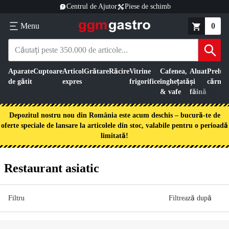
Centrul de Ajutor
Piese de schimb
Menu
0
Aparate
Cuptoare
Articol
Grătare
Răcire
Vitrine
Cafenea,
Aluat
Preluc
de gătit
expres
frigorifice
înghețată
și
cărnii
& vafe
făină
Depozitul nostru nou din România este acum deschis – bucură-te de
oferte speciale de lansare la articolele din stoc, valabile pentru o perioadă
limitată!
Restaurant asiatic
Filtru
Filtrează după