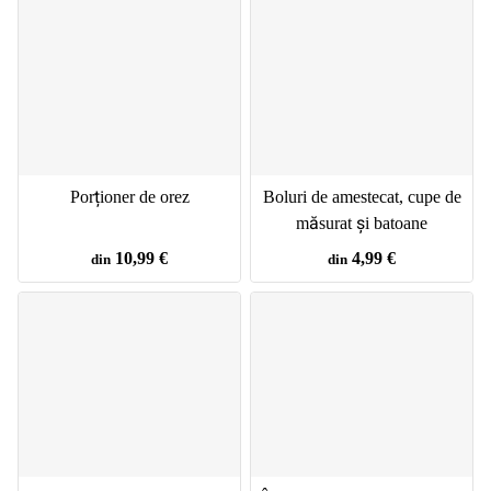
Porționer de orez
Boluri de amestecat, cupe de
măsurat și batoane
10,99 €
4,99 €
din
din