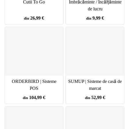
Cutii To Go
Îmbrăcăminte / încălțăminte
de lucru
26,99 €
9,99 €
din
din
ORDERBIRD | Sisteme
SUMUP | Sisteme de casă de
POS
marcat
104,99 €
52,99 €
din
din