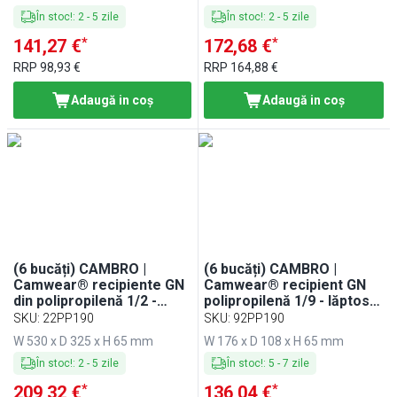
În stoc!
:
2
-
5
zile
În stoc!
:
2
-
5
zile
*
*
141,27 €
172,68 €
RRP
98,93 €
RRP
164,88 €
Adaugă in coş
Adaugă in coş
(6 bucăți) CAMBRO |
(6 bucăți) CAMBRO |
Camwear® recipiente GN
Camwear® recipient GN
din polipropilenă 1/2 -
polipropilenă 1/9 - lăptos -
lăptos - adâncime 65 mm
adâncime 65 mm
SKU
:
22PP190
SKU
:
92PP190
W 530 x D 325 x H 65 mm
W 176 x D 108 x H 65 mm
În stoc!
:
2
-
5
zile
În stoc!
:
5
-
7
zile
*
*
209,32 €
136,04 €