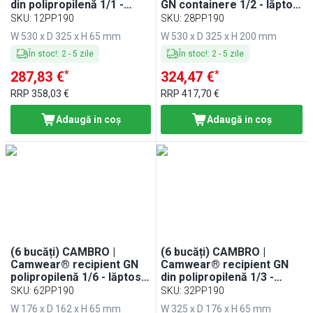
din polipropilenă 1/1 -
GN containere 1/2 - lăptos
lăptos - adâncime 65 mm
- adâncime 200 mm
SKU
:
12PP190
SKU
:
28PP190
W 530 x D 325 x H 65 mm
W 530 x D 325 x H 200 mm
În stoc!
:
2
-
5
zile
În stoc!
:
2
-
5
zile
*
*
287,83 €
324,47 €
RRP
358,03 €
RRP
417,70 €
Adaugă in coş
Adaugă in coş
(6 bucăți) CAMBRO |
(6 bucăți) CAMBRO |
Camwear® recipient GN
Camwear® recipient GN
polipropilenă 1/6 - lăptos -
din polipropilenă 1/3 -
adâncime 65 mm
lăptos - adâncime 65 mm
SKU
:
62PP190
SKU
:
32PP190
W 176 x D 162 x H 65 mm
W 325 x D 176 x H 65 mm