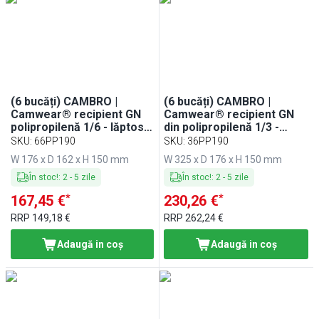
(6 bucăți) CAMBRO |
(6 bucăți) CAMBRO |
Camwear® recipient GN
Camwear® recipient GN
polipropilenă 1/6 - lăptos -
din polipropilenă 1/3 -
adâncime 150 mm
lăptos - adâncime 150 mm
SKU
:
66PP190
SKU
:
36PP190
W 176 x D 162 x H 150 mm
W 325 x D 176 x H 150 mm
În stoc!
:
2
-
5
zile
În stoc!
:
2
-
5
zile
*
*
167,45 €
230,26 €
RRP
149,18 €
RRP
262,24 €
Adaugă in coş
Adaugă in coş