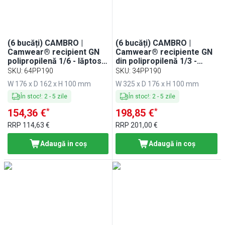
(6 bucăți) CAMBRO |
(6 bucăți) CAMBRO |
Camwear® recipient GN
Camwear® recipiente GN
polipropilenă 1/6 - lăptos -
din polipropilenă 1/3 -
adâncime 100 mm
lăptos - adâncime 100 mm
SKU
:
64PP190
SKU
:
34PP190
W 176 x D 162 x H 100 mm
W 325 x D 176 x H 100 mm
În stoc!
:
2
-
5
zile
În stoc!
:
2
-
5
zile
*
*
154,36 €
198,85 €
RRP
114,63 €
RRP
201,00 €
Adaugă in coş
Adaugă in coş