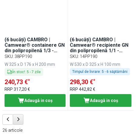
(6 bucăți) CAMBRO |
(6 bucăți) CAMBRO |
Camwear® containere GN
Camwear® recipiente GN
din polipropilenă 1/3 -
din polipropilenă 1/1 -
lăptos - adâncime 200 mm
lăptos - adâncime 100 mm
SKU
:
38PP190
SKU
:
14PP190
W 325 x D 176 x H 200 mm
W 530 x D 325 x H 100 mm
Timpul de livrare:
5 - 6 săptămâni
În stoc!
:
5
-
7
zile
*
*
240,73 €
298,30 €
RRP
317,20 €
RRP
442,82 €
Adaugă in coş
Adaugă in coş
26
articole