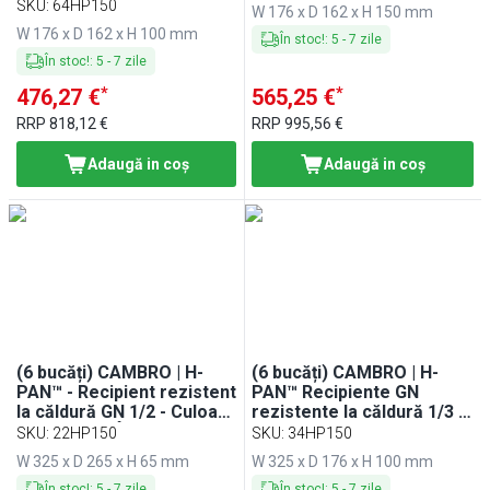
Ambra - Adâncime 100
SKU
:
64HP150
W 176 x D 162 x H 150 mm
mm
W 176 x D 162 x H 100 mm
În stoc!
:
5
-
7
zile
În stoc!
:
5
-
7
zile
*
*
476,27 €
565,25 €
RRP
818,12 €
RRP
995,56 €
Adaugă in coş
Adaugă in coş
(6 bucăți) CAMBRO | H-
(6 bucăți) CAMBRO | H-
PAN™ - Recipient rezistent
PAN™ Recipiente GN
la căldură GN 1/2 - Culoare
rezistente la căldură 1/3 -
chihlimbar - Înălțime: 65
Chihlimbar - Adâncime 100
SKU
:
22HP150
SKU
:
34HP150
mm
mm
W 325 x D 265 x H 65 mm
W 325 x D 176 x H 100 mm
În stoc!
:
5
-
7
zile
În stoc!
:
5
-
7
zile