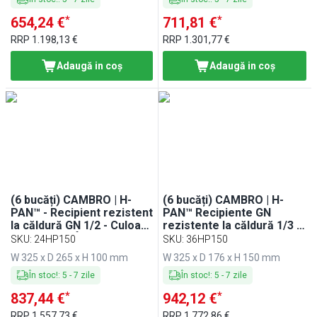
*
*
654,24 €
711,81 €
RRP
1.198,13 €
RRP
1.301,77 €
Adaugă in coş
Adaugă in coş
(6 bucăți) CAMBRO | H-
(6 bucăți) CAMBRO | H-
PAN™ - Recipient rezistent
PAN™ Recipiente GN
la căldură GN 1/2 - Culoare
rezistente la căldură 1/3 -
chihlimbar - Înălțime: 100
Chihlimbar - Adâncime 150
SKU
:
24HP150
SKU
:
36HP150
mm
mm
W 325 x D 265 x H 100 mm
W 325 x D 176 x H 150 mm
În stoc!
:
5
-
7
zile
În stoc!
:
5
-
7
zile
*
*
837,44 €
942,12 €
RRP
1.557,73 €
RRP
1.772,86 €