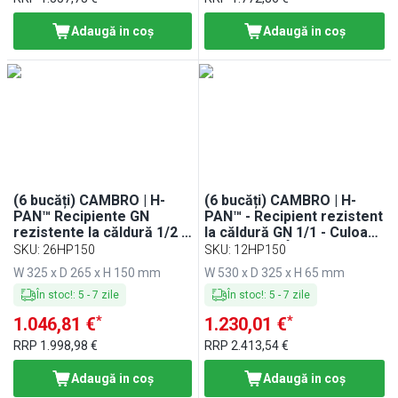
Adaugă in coş
Adaugă in coş
(6 bucăți) CAMBRO | H-
(6 bucăți) CAMBRO | H-
PAN™ Recipiente GN
PAN™ - Recipient rezistent
rezistente la căldură 1/2 -
la căldură GN 1/1 - Culoare
Ambra - Adâncime 150
chihlimbar - Înălțime: 65
SKU
:
26HP150
SKU
:
12HP150
mm
mm
W 325 x D 265 x H 150 mm
W 530 x D 325 x H 65 mm
În stoc!
:
5
-
7
zile
În stoc!
:
5
-
7
zile
*
*
1.046,81 €
1.230,01 €
RRP
1.998,98 €
RRP
2.413,54 €
Adaugă in coş
Adaugă in coş