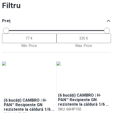
Filtru
Preț
Min. Price
Max. Price
(6 bucăți) CAMBRO | H-
PAN™ Recipiente GN
(6 bucăți) CAMBRO | H-
rezistente la căldură 1/6 -
PAN™ Recipiente GN
Ambra - Adâncime 150 mm
rezistente la căldură 1/6 -
SKU
:
66HP150