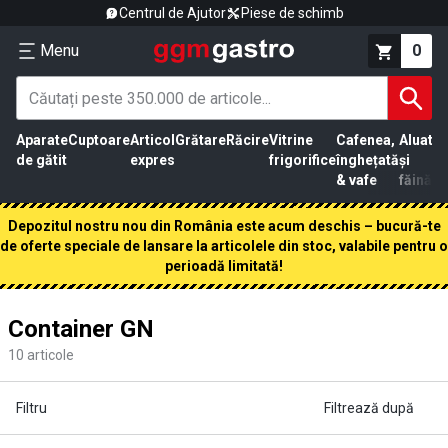
Centrul de Ajutor
Piese de schimb
Menu
0
Aparate
Cuptoare
Articol
Grătare
Răcire
Vitrine
Cafenea,
Aluat
Pr
de gătit
expres
frigorifice
înghețată
și
că
& vafe
făină
Depozitul nostru nou din România este acum deschis – bucură-te
de oferte speciale de lansare la articolele din stoc, valabile pentru o
perioadă limitată!
Container GN
10
articole
Filtru
Filtrează după