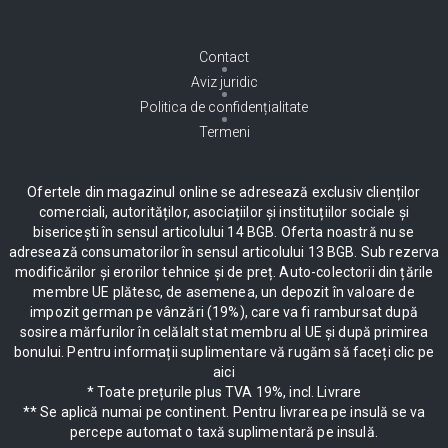
Contact
Aviz juridic
Politica de confidențialitate
Termeni
Ofertele din magazinul online se adresează exclusiv clienților
comerciali, autorităților, asociațiilor și instituțiilor sociale și
bisericești în sensul articolului 14 BGB. Oferta noastră nu se
adresează consumatorilor în sensul articolului 13 BGB. Sub rezerva
modificărilor și erorilor tehnice și de preț. Auto-colectorii din țările
membre UE plătesc, de asemenea, un depozit în valoare de
impozit german pe vânzări (19%), care va fi rambursat după
sosirea mărfurilor în celălalt stat membru al UE și după primirea
bonului. Pentru informații suplimentare vă rugăm să faceți clic pe
aici
* Toate prețurile plus TVA 19%, incl. Livrare
** Se aplică numai pe continent. Pentru livrarea pe insulă se va
percepe automat o taxă suplimentară pe insulă.