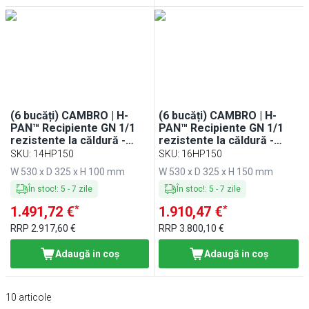
(6 bucăți) CAMBRO | H-
(6 bucăți) CAMBRO | H-
PAN™ Recipiente GN 1/1
PAN™ Recipiente GN 1/1
rezistente la căldură -
rezistente la căldură -
Chihlimbar - Adâncime 100
Ambra - Adâncime 150 mm
SKU
:
14HP150
SKU
:
16HP150
mm
W 530 x D 325 x H 100 mm
W 530 x D 325 x H 150 mm
În stoc!
:
5
-
7
zile
În stoc!
:
5
-
7
zile
*
*
1.491,72 €
1.910,47 €
RRP
2.917,60 €
RRP
3.800,10 €
Adaugă in coş
Adaugă in coş
10
articole