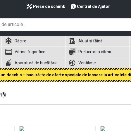
Piese de schimb
Centrul de Ajutor
Răcire
Aluat și făină
Vitrine frigorifice
Prelucrarea cărnii
Aparatură de bucătărie
Ventilație
 deschis – bucură-te de oferte speciale de lansare la articolele din
r®