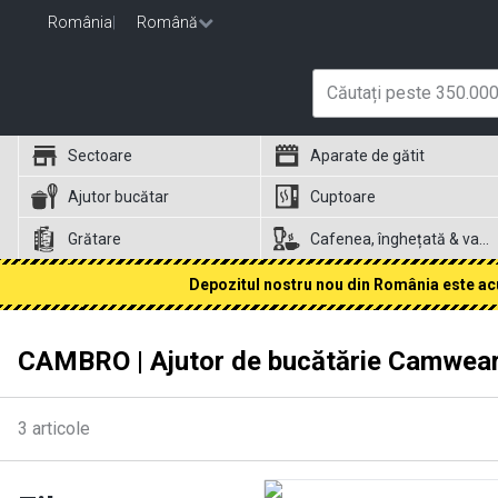
România
|
Română
Sectoare
Aparate de gătit
Ajutor bucătar
Cuptoare
Grătare
Cafenea, înghețată & vafe
Depozitul nostru nou din România este acum
CAMBRO | Ajutor de bucătărie Camwea
3
articole