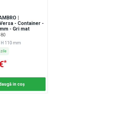
CAMBRO |
Versa - Container -
mm - Gri mat
480
x H 110 mm
zile
*
€
daugă in coş