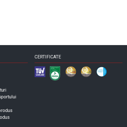
CERTIFICATE
turi
sportului
 produs
rodus