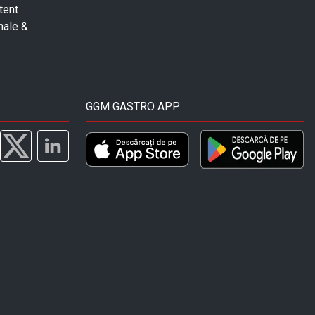
tent
nale &
GGM GASTRO APP