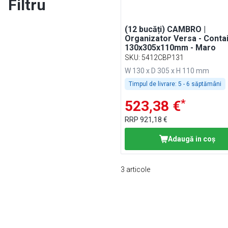
Filtru
(12 bucăți) CAMBRO |
Organizator Versa - Contai
130x305x110mm - Maro
SKU
:
5412CBP131
W 130 x D 305 x H 110 mm
Timpul de livrare:
5 - 6 săptămâni
*
523,38 €
RRP
921,18 €
Adaugă in coş
3
articole