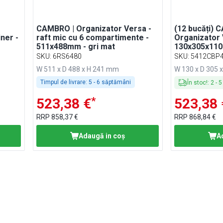
CAMBRO | Organizator Versa -
(12 bucăți) 
ner -
raft mic cu 6 compartimente -
Organizator 
511x488mm - gri mat
130x305x110
SKU
:
6RS6480
SKU
:
5412CBP
W 511 x D 488 x H 241 mm
W 130 x D 305 
Timpul de livrare:
5 - 6 săptămâni
În stoc!
:
2
-
5
*
523,38 €
523,38 
RRP
858,37 €
RRP
868,84 €
Adaugă in coş
A