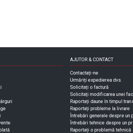
AJUTOR & CONTACT
Contactați-ne
Urmăriți expedierea dvs.
i
Solicitați o factură
Solicitați modificarea unei fac
târguri
Raportați daune în timpul tran
age
Raportați probleme la livrare
i
Întrebări generale despre un
vente
Întrebări tehnice despre un p
plată
Raportați o problemă tehnică