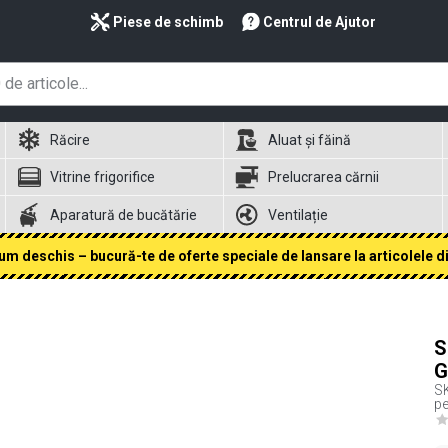
Piese de schimb
Centrul de Ajutor
Răcire
Aluat și făină
Vitrine frigorifice
Prelucrarea cărnii
Aparatură de bucătărie
Ventilație
 deschis – bucură-te de oferte speciale de lansare la articolele din
S
G
S
pe