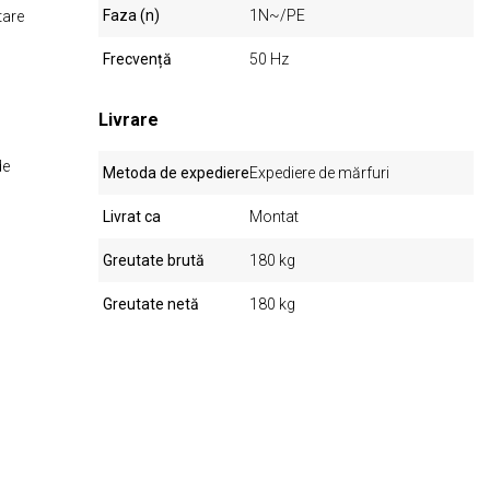
Faza (n)
1N~/PE
tare
Frecvență
50 Hz
Livrare
de
Metoda de expediere
Expediere de mărfuri
Livrat ca
Montat
Greutate brută
180 kg
Greutate netă
180 kg