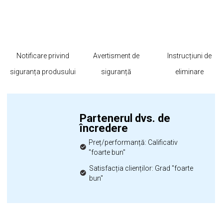
Notificare privind
Avertisment de
Instrucțiuni de
siguranța produsului
siguranță
eliminare
Partenerul dvs. de
încredere
Preț/performanță: Calificativ
"foarte bun"
Satisfacția clienților: Grad "foarte
bun"