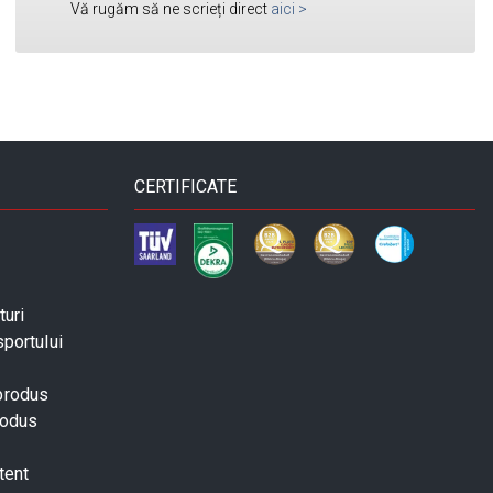
Vă rugăm să ne scrieți direct
aici
>
CERTIFICATE
turi
sportului
 produs
rodus
tent