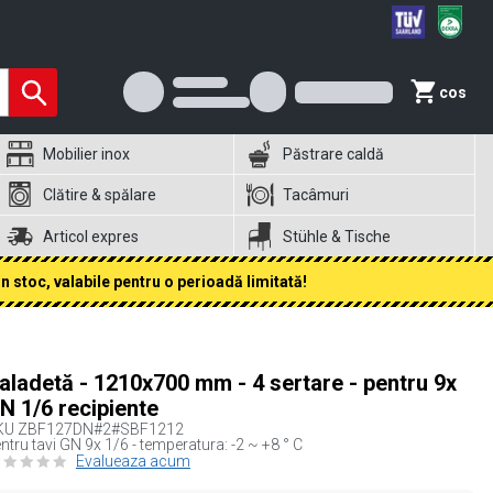
cos
Mobilier inox
Păstrare caldă
Clătire & spălare
Tacâmuri
Articol expres
Stühle & Tische
 stoc, valabile pentru o perioadă limitată!
aladetă - 1210x700 mm - 4 sertare - pentru 9x
N 1/6 recipiente
KU
ZBF127DN#2#SBF1212
ntru tavi GN 9x 1/6 - temperatura: -2 ~ +8 ° C
Evalueaza acum