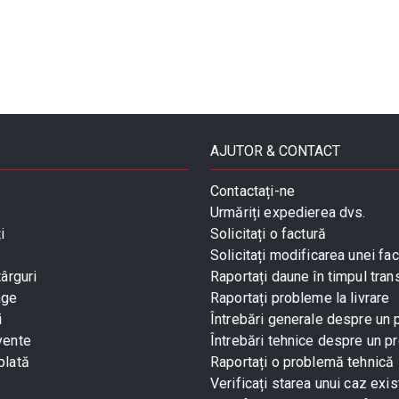
AJUTOR & CONTACT
Contactați-ne
Urmăriți expedierea dvs.
i
Solicitați o factură
Solicitați modificarea unei fac
târguri
Raportați daune în timpul tran
age
Raportați probleme la livrare
i
Întrebări generale despre un
vente
Întrebări tehnice despre un p
plată
Raportați o problemă tehnică
Verificați starea unui caz exis