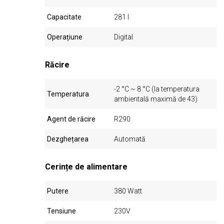
Capacitate
281 l
Operațiune
Digital
Răcire
-2 °C ~ 8 °C (la temperatura
Temperatura
ambientală maximă de 43)
Agent de răcire
R290
Dezghețarea
Automată
Cerințe de alimentare
Putere
380 Watt
Tensiune
230V