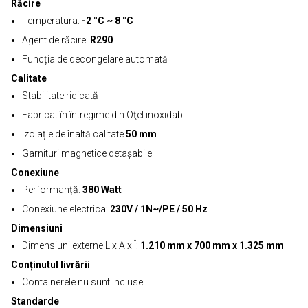
Răcire
Temperatura:
-2 °C ~ 8 °C
Agent de răcire:
R290
Funcția de decongelare automată
Calitate
Stabilitate ridicată
Fabricat în întregime din Oţel inoxidabil
Izolație de înaltă calitate
50 mm
Garnituri magnetice detașabile
Conexiune
Performanță:
380 Watt
Conexiune electrica:
230V / 1N~/PE / 50 Hz
Dimensiuni
Dimensiuni externe L x A x Î:
1.210 mm x 700 mm x 1.325 mm
Conținutul livrării
Containerele nu sunt incluse!
Standarde