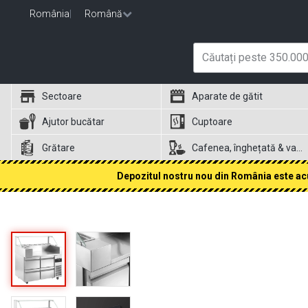
România
|
Română
Sectoare
Aparate de gătit
Ajutor bucătar
Cuptoare
Grătare
Cafenea, înghețată & vafe
Depozitul nostru nou din România este acum