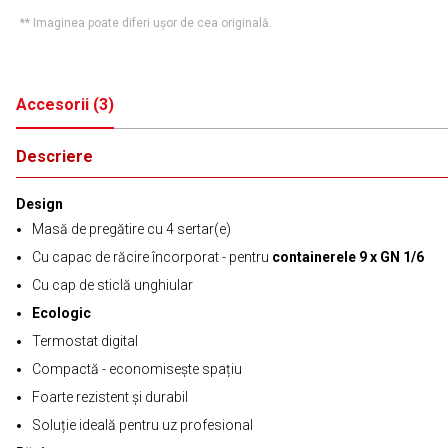
** Imaginea poate diferi ușor de cea originală.
Accesorii
(
3
)
Descriere
Design
Masă de pregătire cu 4 sertar(e)
Cu capac de răcire încorporat - pentru
containerele 9 x GN 1/6
Cu cap de sticlă unghiular
Ecologic
Termostat digital
Compactă - economisește spațiu
Foarte rezistent și durabil
Soluție ideală pentru uz profesional