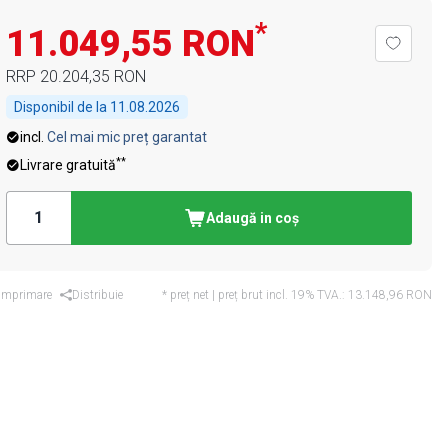
*
11.049,55 RON
RRP
20.204,35 RON
Disponibil de la
11.08.2026
incl.
Cel mai mic preț garantat
**
Livrare gratuită
Adaugă in coş
Imprimare
Distribuie
* preț net | preț brut incl. 19% TVA.:
13.148,96 RON