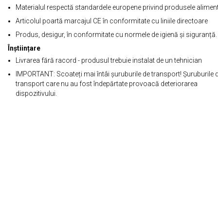
Materialul respectă standardele europene privind produsele alimen
Articolul poartă marcajul CE în conformitate cu liniile directoare
Produs, desigur, în conformitate cu normele de igienă și siguranță.
Înștiințare
Livrarea fără racord - produsul trebuie instalat de un tehnician
IMPORTANT: Scoateți mai întâi șuruburile de transport! Șuruburile 
transport care nu au fost îndepărtate provoacă deteriorarea
dispozitivului.