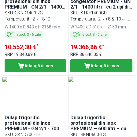
profesional din inox
congelator PREMIUM - GN
PREMIUM - GN 2/1 - 1400
2/1 - 1400 litri - cu 2 uși din
litri - cu 2 uși din sticlă
sticlă
SKU
:
GKND1400-2G
SKU
:
KTKF1400GD
Temperatură: -2 ~ +8 °C
Temperatura: -2 ~ +8 & -10 ~ -25
° C - 8 rafturi
W 1400 x D 843 x H 2168 mm
W 1400 x D 810 x H 2150 mm
În stoc!
:
3
-
6
zile
În stoc!
:
3
-
6
zile
*
*
10.552,30 €
19.366,86 €
RRP
19.340,69 €
RRP
36.640,05 €
Adaugă in coş
Adaugă in coş
Dulap frigorific
Dulap frigorific
profesional din inox
profesional din inox
PREMIUM - GN 2/1 - 700
PREMIUM – 600 litri – cu 1
litri - cu 1 ușă din sticlă
ușă din sticlă
SKU
:
GKND700-1G
SKU
:
SKND600-1G