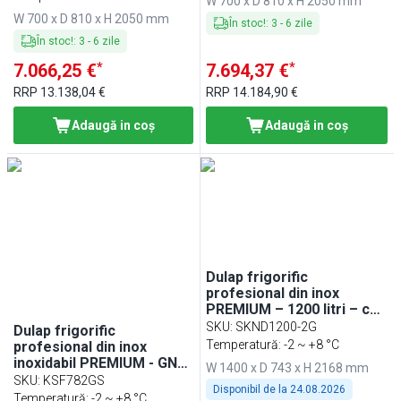
W 700 x D 810 x H 2050 mm
ventilată; agent R290;
W 700 x D 810 x H 2050 mm
iluminare LED
În stoc!
:
3
-
6
zile
În stoc!
:
3
-
6
zile
*
*
7.066,25 €
7.694,37 €
RRP
13.138,04 €
RRP
14.184,90 €
Adaugă in coş
Adaugă in coş
Dulap frigorific
profesional din inox
PREMIUM – 1200 litri – cu
2 uși din sticlă
SKU
:
SKND1200-2G
Dulap frigorific
Temperatură: -2 ~ +8 °C
profesional din inox
inoxidabil PREMIUM - GN
W 1400 x D 743 x H 2168 mm
2/1 - 700 l - -2/+8 °C - cu 1
SKU
:
KSF782GS
Disponibil de la
24.08.2026
ușă din sticlă & 2 sertare
Temperatură: -2 ~ +8 °C