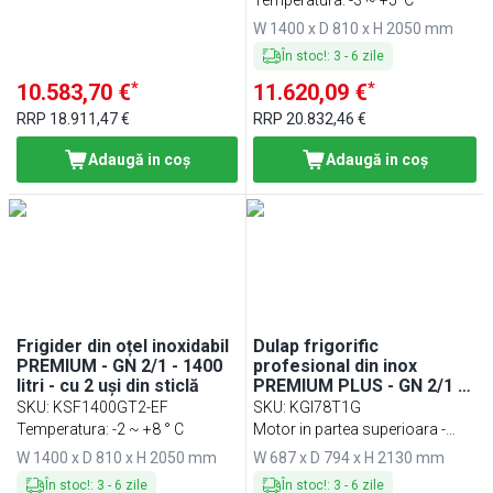
ventilată; agent R290;
W 1400 x D 810 x H 2050 mm
iluminare LED; dezghețare
automată
În stoc!
:
3
-
6
zile
*
*
10.583,70 €
11.620,09 €
RRP
18.911,47 €
RRP
20.832,46 €
Adaugă in coş
Adaugă in coş
Frigider din oțel inoxidabil
Dulap frigorific
PREMIUM - GN 2/1 - 1400
profesional din inox
litri - cu 2 uși din sticlă
PREMIUM PLUS - GN 2/1 -
560 l - -2/+8 °C - cu 1 ușă
SKU
:
KSF1400GT2-EF
SKU
:
KGI78T1G
din sticlă
Temperatura: -2 ~ +8 ° C
Motor in partea superioara -
temperatura (+2 ~ +6 °C)
W 1400 x D 810 x H 2050 mm
W 687 x D 794 x H 2130 mm
În stoc!
:
3
-
6
zile
În stoc!
:
3
-
6
zile