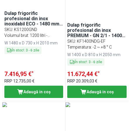
Dulap frigorific
profesional din inox
inoxidabil ECO - 1480 mm -
Dulap frigorific
1200 l - -2/+8 °C - cu 2 uși
SKU
:
KS1200GND
profesional din inox
din sticlă - din oțel
PREMIUM - GN 2/1 - 1400
Volumul brut: 1200 litri -
inoxidabil; ECO
mm - 1400 l - -2/+8 °C - cu
Temperatura: -2 ~ +8 ° C
SKU
:
KF1400NDG-EF
W 1480 x D 730 x H 2010 mm
2 uși din sticlă - răcire
Temperatura: -2 ~ +8 ° C
În stoc!
:
3
-
6
zile
ventilată; agent R290;
W 1400 x D 810 x H 2050 mm
iluminare LED; dezghețare
automată
În stoc!
:
3
-
6
zile
*
*
7.416,95 €
11.672,44 €
RRP
12.735,00 €
RRP
20.309,03 €
Adaugă in coş
Adaugă in coş