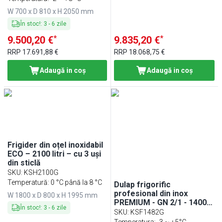
din sticlă - iluminare LED;
W 700 x D 810 x H 2050 mm
răcire ventilată; agent
R290
În stoc!
:
3
-
6
zile
*
*
9.500,20 €
9.835,20 €
RRP
17.691,88 €
RRP
18.068,75 €
Adaugă in coş
Adaugă in coş
Frigider din oțel inoxidabil
ECO – 2100 litri – cu 3 uși
din sticlă
SKU
:
KSH2100G
Temperatură: 0 °C până la 8 °C
Dulap frigorific
profesional din inox
W 1800 x D 800 x H 1995 mm
PREMIUM - GN 2/1 - 1400 l
În stoc!
:
3
-
6
zile
- -2/+8 °C - cu 4 jumătăți
SKU
:
KSF1482G
de ușă din sticlă - răcire
Temperatura: -3 ~ +5°C