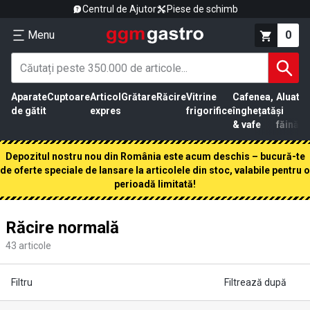
Centrul de Ajutor
Piese de schimb
Menu
0
Aparate
Cuptoare
Articol
Grătare
Răcire
Vitrine
Cafenea,
Aluat
Pr
de gătit
expres
frigorifice
înghețată
și
că
& vafe
făină
Depozitul nostru nou din România este acum deschis – bucură-te
de oferte speciale de lansare la articolele din stoc, valabile pentru o
perioadă limitată!
Răcire normală
43
articole
Filtru
Filtrează după