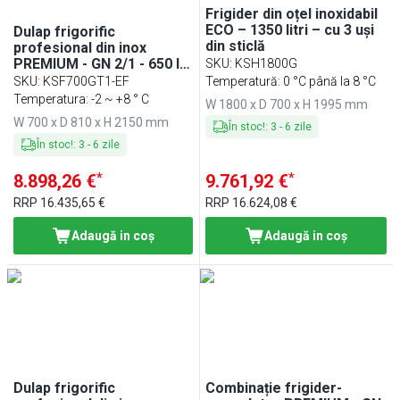
Frigider din oțel inoxidabil
ECO – 1350 litri – cu 3 uși
Dulap frigorific
din sticlă
profesional din inox
PREMIUM - GN 2/1 - 650 l -
SKU
:
KSH1800G
-2/+8 °C - cu 1 ușă din
SKU
:
KSF700GT1-EF
Temperatură: 0 °C până la 8 °C
sticlă
Temperatura: -2 ~ +8 ° C
W 1800 x D 700 x H 1995 mm
W 700 x D 810 x H 2150 mm
În stoc!
:
3
-
6
zile
În stoc!
:
3
-
6
zile
*
*
8.898,26 €
9.761,92 €
RRP
16.435,65 €
RRP
16.624,08 €
Adaugă in coş
Adaugă in coş
Dulap frigorific
Combinație frigider-