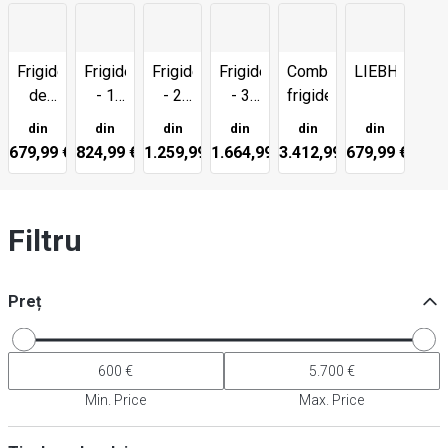
Frigidere
Frigidere
Frigidere
Frigidere
Combinații
LIEBHERR
de
- 1
- 2
- 3
frigider/congelator
depozitare
ușă
uși
uși
din
din
din
din
din
din
din
de
de
din
679,99 €
824,99 €
1.259,99 €
1.664,99 €
3.412,99 €
679,99 €
sticlă
sticlă
sticlă
sticlă
Filtru
Preț
Min. Price
Max. Price