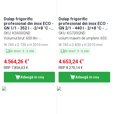
Dulap frigorific
Dulap frigorific
profesional din inox ECO -
profesional din inox ECO -
GN 1/1 - 352 l - -2/+8 °C -
GN 2/1 - 440 l - 2/+8 °C - cu
cu 1 ușă din sticlă
1 ușă din sticlă
SKU
:
KS600GND
SKU
:
KG700GND
Volumul brut: 600 litri -
volum maxim de umplere: 650
Temperatura: -2 ~ +8 ° C
litri - temperatura: +2 ~ +8 ° C
W 740 x D 730 x H 2010 mm
W 740 x D 830 x H 2010 mm
În stoc!
:
3
-
6
zile
În stoc!
:
3
-
6
zile
*
*
4.564,26 €
4.653,24 €
RRP
7.856,63 €
RRP
8.270,14 €
Adaugă in coş
Adaugă in coş