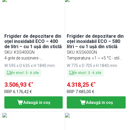
Min
Max
Frigider de depozitare din
Frigider de depozitare din
oțel inoxidabil ECO – 400
oțel inoxidabil ECO – 580
de litri – cu 1 ușă din sticlă
litri – cu 1 ușă din sticlă
SKU
:
KSS400GN
SKU
:
KSS600GN
4 grile de susținere -
Temperatura: +1 ~ +5 °C - stil
Temperatură 0 ~ +8 °C
american
W 595 x D 635 x H 1840 mm
W 775 x D 705 x H 1840 mm
În stoc!
:
3
-
6
zile
În stoc!
:
3
-
6
zile
*
*
3.506,93 €
4.318,25 €
RRP
6.176,42 €
RRP
7.485,00 €
Adaugă in coş
Adaugă in coş