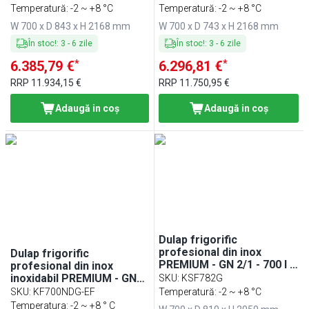
Temperatură: -2 ~ +8 °C
Temperatură: -2 ~ +8 °C
W 700 x D 843 x H 2168 mm
W 700 x D 743 x H 2168 mm
În stoc!
:
3
-
6
zile
În stoc!
:
3
-
6
zile
*
*
6.385,79 €
6.296,81 €
RRP
11.934,15 €
RRP
11.750,95 €
Adaugă in coş
Adaugă in coş
Dulap frigorific
profesional din inox
Dulap frigorific
PREMIUM - GN 2/1 - 700 l -
profesional din inox
-2/+8 °C - cu 2 jumătăți de
inoxidabil PREMIUM - GN
SKU
:
KSF782G
ușă din sticlă
1/1 - 700 l - -2/+8 °C - cu 1
SKU
:
KF700NDG-EF
Temperatură: -2 ~ +8 °C
ușă din sticlă - răcire
Temperatura: -2 ~ +8 ° C