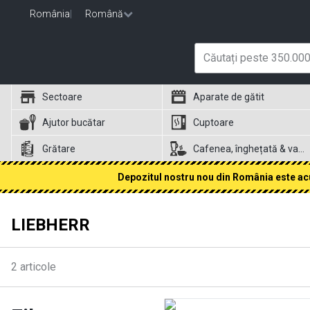
România
|
Română
Sectoare
Aparate de gătit
Ajutor bucătar
Cuptoare
Grătare
Cafenea, înghețată & vafe
Depozitul nostru nou din România este acum
LIEBHERR
2
articole