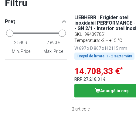
Filtru
LIEBHERR | Frigider otel
Preț
inoxidabil PERFORMANCE -
- GN 2/1 - Interior otel inox
- cu 1 ușă
SKU
:
994397851
Temperatură: -2 ~ +15 °C
W 697 x D 867 x H 2115 mm
Min. Price
Max. Price
Timpul de livrare:
1 - 2 săptămâni
*
14.708,33 €
RRP
27.218,31 €
Adaugă in coş
2
articole