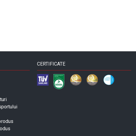
CERTIFICATE
turi
sportului
 produs
rodus