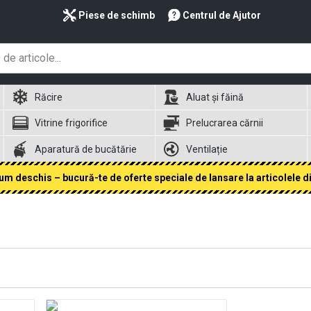
Piese de schimb
Centrul de Ajutor
Răcire
Aluat și făină
Vitrine frigorifice
Prelucrarea cărnii
Aparatură de bucătărie
Ventilație
 deschis – bucură-te de oferte speciale de lansare la articolele din