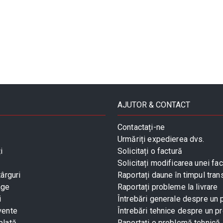
AJUTOR & CONTACT
Contactați-ne
Urmăriți expedierea dvs.
i
Solicitați o factură
Solicitați modificarea unei fac
târguri
Raportați daune în timpul tran
age
Raportați probleme la livrare
i
Întrebări generale despre un
vente
Întrebări tehnice despre un p
plată
Raportați o problemă tehnică