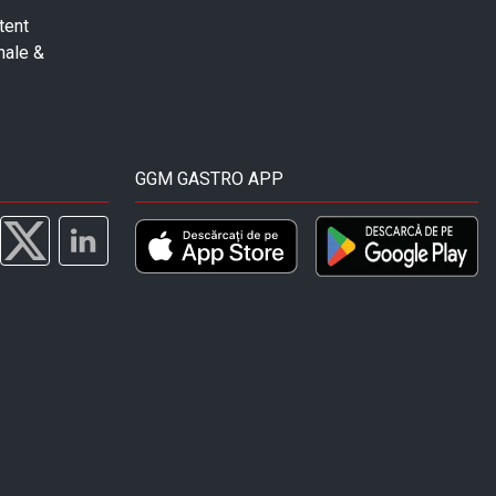
tent
nale &
GGM GASTRO APP