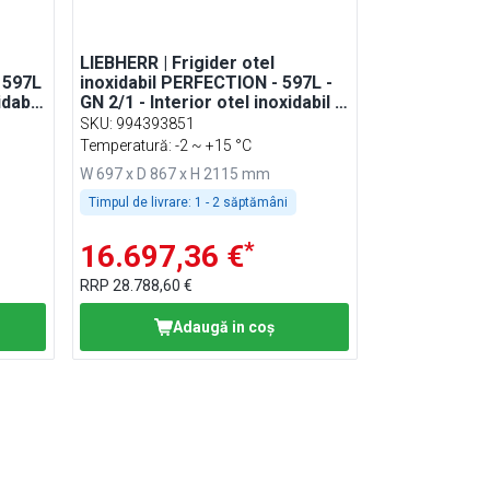
LIEBHERR | Frigider otel
 597L
inoxidabil PERFECTION - 597L -
idabil
GN 2/1 - Interior otel inoxidabil -
cu 1 ușă și WiFi
SKU
:
994393851
Temperatură: -2 ~ +15 °C
W 697 x D 867 x H 2115 mm
Timpul de livrare:
1 - 2 săptămâni
*
16.697,36 €
RRP
28.788,60 €
Adaugă in coş