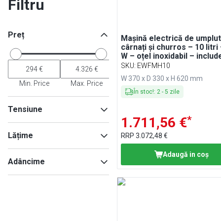
Filtru
Preț
Mașină electrică de umplut
cârnați și churros – 10 litri
W – oțel inoxidabil – includ
duze pentru cârnați și 3 du
SKU
:
EWFMH10
pentru churros
W 370 x D 330 x H 620 mm
Min. Price
Max. Price
În stoc!
:
2
-
5
zile
Tensiune
*
1.711,56 €
230V
(
5
)
Lățime
RRP
3.072,48 €
Adaugă in coş
Adâncime
Min
Max
Min
Max