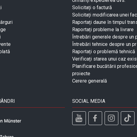
Urmăriți expedierea dvs.
i
Solicitați o factură
Solicitați modificarea unei fac
târguri
Raportați daune în timpul tran
age
Raportați probleme la livrare
i
Întrebări generale despre un
vente
Întrebări tehnice despre un p
plată
Raportați o problemă tehnică
Verificați starea unui caz exis
Planificare bucătării profesio
proiecte
Cerere generală
MÂNDRI
SOCIAL MEDIA