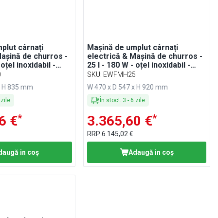
plut cârnați
Mașină de umplut cârnați
Mașină de churros -
electrică & Mașină de churros -
 oțel inoxidabil -
25 l - 180 W - oțel inoxidabil -
de acționare & 4
incl. Pedală de acționare & 4
0
SKU
:
EWFMH25
cârnați & 3 duze
duze pentru cârnați & 3 duze
x H 835 mm
W 470 x D 547 x H 920 mm
os
pentru churros
zile
În stoc!
:
3
-
6
zile
*
*
6 €
3.365,60 €
RRP
6.145,02 €
daugă in coş
Adaugă in coş