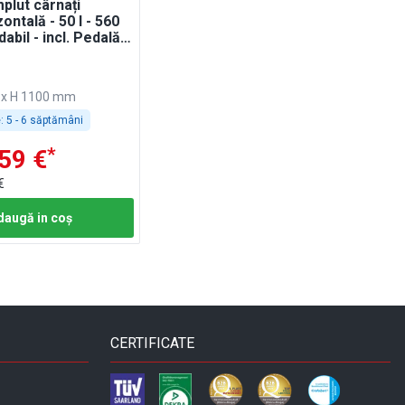
plut cârnați
ontală - 50 l - 560
dabil - incl. Pedală
 & 3 duze pentru
0 x H 1100 mm
:
5 - 6 săptămâni
*
59 €
€
daugă in coş
CERTIFICATE