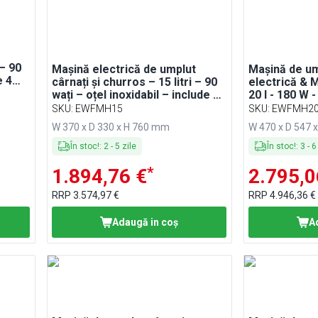
 – 90
Mașină electrică de umplut
Mașină de um
e 4
cârnați și churros – 15 litri – 90
electrică & 
ze
wați – oțel inoxidabil – include 4
20 l - 180 W -
tuburi de umplere pentru cârnați
incl. Pedală 
SKU
:
EWFMH15
SKU
:
EWFMH2
și 3 tuburi de umplere pentru
duze pentru 
W 370 x D 330 x H 760 mm
W 470 x D 547 
churros
pentru churr
În stoc!
:
2
-
5
zile
În stoc!
:
3
-
6
*
1.894,76 €
2.795,0
RRP
3.574,97 €
RRP
4.946,36 €
Adaugă in coş
A