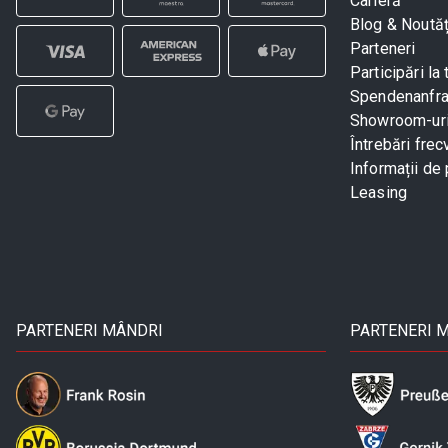
Carieră
Blog & Noutăț
Parteneri
Participări la 
Spendenanfr
Showroom-ur
Întrebări frec
Informații de 
Leasing
PARTENERI MÂNDRI
PARTENERI 