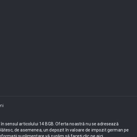
ni
ești în sensul articolului 14 BGB. Oferta noastră nu se adresează
UE plătesc, de asemenea, un depozit în valoare de impozit german pe
nformații suplimentare vă rugăm să faceți clic pe aici