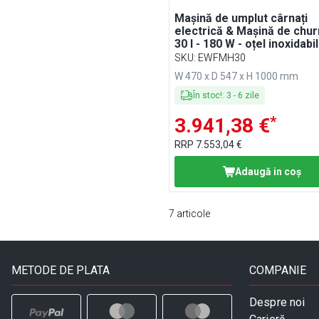
Mașină de umplut cârnați
electrică & Mașină de chur
30 l - 180 W - oțel inoxidabil
incl. Pedală de acționare &
SKU
:
EWFMH30
duze pentru cârnați & 3 du
W 470 x D 547 x H 1000 mm
pentru churros
În stoc!
:
3
-
6
zile
*
3.941,38 €
RRP
7.553,04 €
Adaugă in coş
7
articole
METODE DE PLATA
COMPANIE
Despre noi