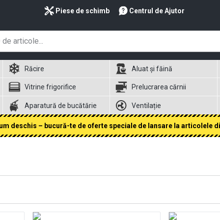
Piese de schimb
Centrul de Ajutor
Răcire
Aluat și făină
Vitrine frigorifice
Prelucrarea cărnii
Aparatură de bucătărie
Ventilație
 deschis – bucură-te de oferte speciale de lansare la articolele din