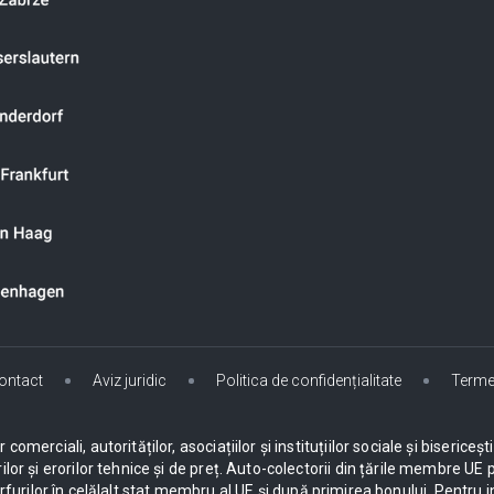
ontact
Aviz juridic
Politica de confidențialitate
Terme
omerciali, autorităților, asociațiilor și instituțiilor sociale și biseric
ilor și erorilor tehnice și de preț. Auto-colectorii din țările membre 
urilor în celălalt stat membru al UE și după primirea bonului. Pentru i