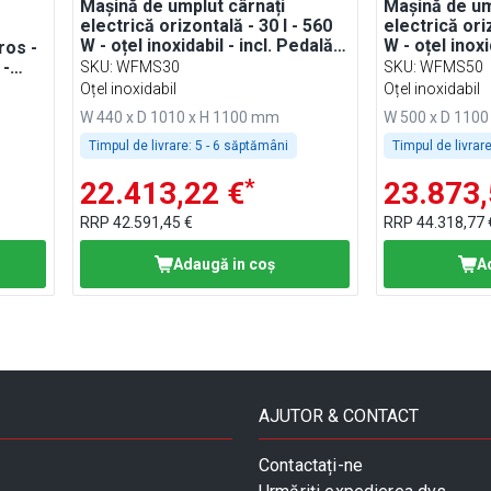
Mașină de umplut cârnați
Mașină de um
electrică orizontală - 30 l - 560
electrică oriz
W - oțel inoxidabil - incl. Pedală
W - oțel inoxi
ros -
de acționare & 3 duze pentru
de acționare
 -
SKU
:
WFMS30
SKU
:
WFMS50
cârnați
cârnați
 4
Oțel inoxidabil
Oțel inoxidabil
ze
W 440 x D 1010 x H 1100 mm
W 500 x D 110
Timpul de livrare:
5 - 6 săptămâni
Timpul de livrare
*
22.413,22 €
23.873,
RRP
42.591,45 €
RRP
44.318,77 
Adaugă in coş
A
AJUTOR & CONTACT
Contactați-ne