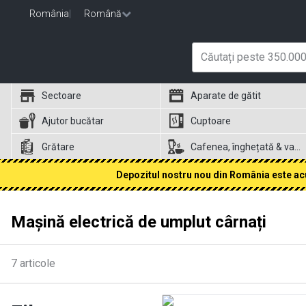
România
|
Română
Sectoare
Aparate de gătit
Ajutor bucătar
Cuptoare
Grătare
Cafenea, înghețată & vafe
Depozitul nostru nou din România este acum
Mașină electrică de umplut cârnați
7
articole