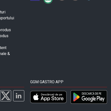
turi
sportului
 produs
rodus
tent
nale &
GGM GASTRO APP