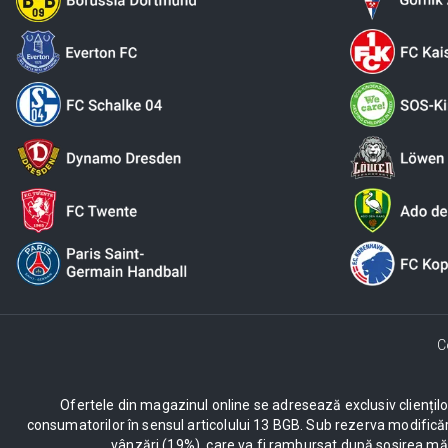
C
Ofertele din magazinul online se adresează exclusiv clienților c
consumatorilor în sensul articolului 13 BGB. Sub rezerva modificăr
vânzări (19%), care va fi rambursat după sosirea mărf