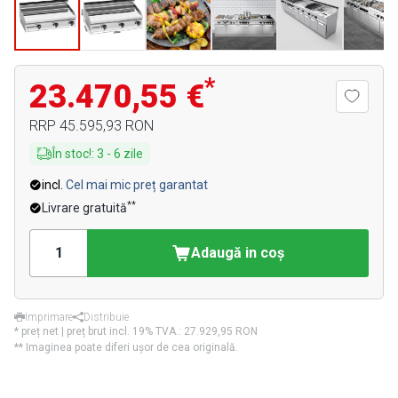
*
23.470,55 €
RRP
45.595,93 RON
În stoc!
:
3
-
6
zile
incl.
Cel mai mic preț garantat
**
Livrare gratuită
Adaugă in coş
Imprimare
Distribuie
* preț net | preț brut incl. 19% TVA.:
27.929,95 RON
** Imaginea poate diferi ușor de cea originală.