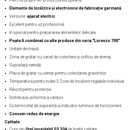
Plăci de prăjire din producția europeană
Elemente de încălzire și electronice de fabricație germană
.
Versiune:
aparat electric
Excelent pentru uz profesional
în special pentru prepararea alimentelor delicate
Poate fi combinat cu alte produse din seria "Lorenzo 700"
Unitate de masă
Zona de grătar cu canal de colectare și orificiu de drenaj
Suprafață netedă
Placa de gratar cu sertar pentru colectarea grasimilor
Temperatura pentru toate 3 Zone de încălzire reglabile individual
Ribord pentru protecție
Distribuția uniformă a căldurii
Cu termostat de siguranță și indicator luminos de funcționare
Consum redus de energie
Calitate
Corp din
Oțel inoxidabil SS 304
de înaltă calitate