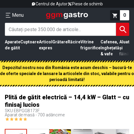
Centrul de Ajutor
Piese de schimb
Menu
0
Aparate
Cuptoare
Articol
Grătare
Răcire
Vitrine
Cafenea,
Aluat
Pr
de gătit
expres
frigorifice
înghețată
și
că
& vafe
făină
Depozitul nostru nou din România este acum deschis – bucură-te
de oferte speciale de lansare la articolele din stoc, valabile pentru o
perioadă limitată!
Plită de gătit electrică – 14,4 kW – Glatt – cu
finisaj lucios
SKU
EBPGGB173F
Aparat de masă - 700 adâncime