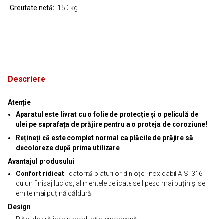
Greutate netă
150 kg
Descriere
Atenție
Aparatul este livrat cu o folie de protecție și o peliculă de
ulei pe suprafața de prăjire pentru a o proteja de coroziune!
Rețineți că este complet normal ca plăcile de prăjire să
decoloreze după prima utilizare
Avantajul produsului
Confort ridicat
- datorită blaturilor din oțel inoxidabil AISI 316
cu un finisaj lucios, alimentele delicate se lipesc mai puțin și se
emite mai puțină căldură
Design