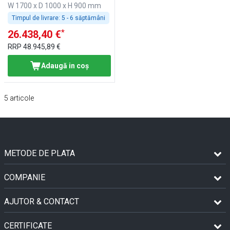
W 1700 x D 1000 x H 900 mm
Timpul de livrare:
5 - 6 săptămâni
*
26.438,40 €
RRP
48.945,89 €
Adaugă in coş
5
articole
METODE DE PLATA
COMPANIE
AJUTOR & CONTACT
CERTIFICATE