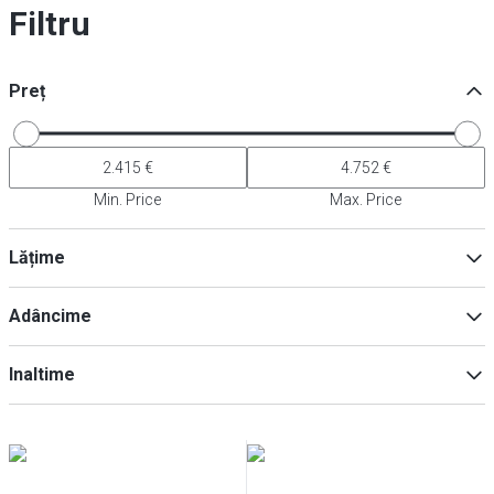
Filtru
Preț
Min. Price
Max. Price
Lățime
Adâncime
Min
Max
Inaltime
Min
Max
Min
Max