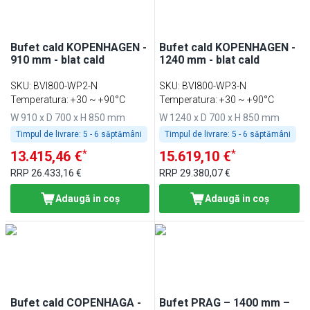
Bufet cald KOPENHAGEN -
Bufet cald KOPENHAGEN -
910 mm - blat cald
1240 mm - blat cald
SKU
:
BVI800-WP2-N
SKU
:
BVI800-WP3-N
Temperatura: +30 ~ +90°C
Temperatura: +30 ~ +90°C
W 910 x D 700 x H 850 mm
W 1240 x D 700 x H 850 mm
Timpul de livrare:
5 - 6 săptămâni
Timpul de livrare:
5 - 6 săptămâni
*
*
13.415,46 €
15.619,10 €
RRP
26.433,16 €
RRP
29.380,07 €
Adaugă in coş
Adaugă in coş
Bufet cald COPENHAGA -
Bufet PRAG – 1400 mm –