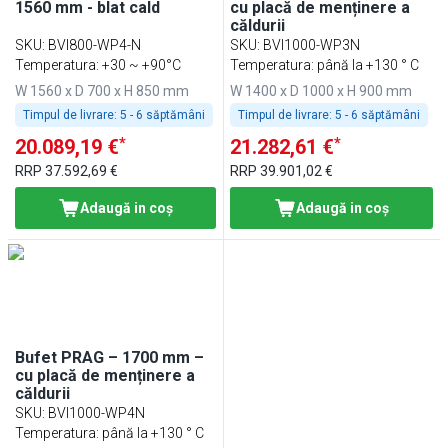
1560 mm - blat cald
cu placă de menținere a
căldurii
SKU
:
BVI800-WP4-N
SKU
:
BVI1000-WP3N
Temperatura: +30 ~ +90°C
Temperatura: până la +130 ° C
W 1560 x D 700 x H 850 mm
W 1400 x D 1000 x H 900 mm
Timpul de livrare:
5 - 6 săptămâni
Timpul de livrare:
5 - 6 săptămâni
*
*
20.089,19 €
21.282,61 €
RRP
37.592,69 €
RRP
39.901,02 €
Adaugă in coş
Adaugă in coş
Bufet PRAG – 1700 mm –
cu placă de menținere a
căldurii
SKU
:
BVI1000-WP4N
Temperatura: până la +130 ° C