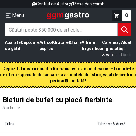
Centrul de Ajutor
Piese de schimb
Menu
0
Aparate
Cuptoare
Articol
Grătare
Răcire
Vitrine
Cafenea,
Aluat
Pr
de gătit
expres
frigorifice
înghețată
și
că
& vafe
făină
Depozitul nostru nou din România este acum deschis – bucură-te
de oferte speciale de lansare la articolele din stoc, valabile pentru o
perioadă limitată!
Blaturi de bufet cu placă fierbinte
5
articole
Filtru
Filtrează după