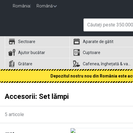
România
|
Română
Sectoare
Aparate de gătit
Ajutor bucătar
Cuptoare
Grătare
Cafenea, înghețată & vafe
Depozitul nostru nou din România este acum
Accesorii: Set lămpi
5
articole