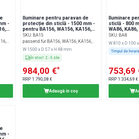
de
Iluminare pentru paravan de
Iluminare pe
 mm -
protecție din sticlă - 1500 mm -
sticlă - 800 
16,
pentru BA156, WA156, KA156,
WA86, KA86, 
PA156 și EA156
SKU
:
BA15
SKU
:
BA8
16,
passend für BA156, WA156, KA156,
W 810 x D 100 
PA156 & EA156
W 1500 x D 57 x H 48 mm
Timpul de livrare
În stoc!
:
2
-
5
zile
*
984,00 €
753,69 
RRP
1.790,08 €
RRP
1.334,69 €
Adaugă in coş
A
de
 mm -