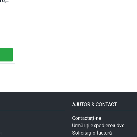
16,
AJUTOR & CONTACT
Contactați-ne
Urmăriți expedierea dvs.
i
Solicitați o factură