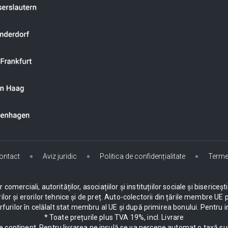
ontact
Aviz juridic
Politica de confidențialitate
Terme
omerciali, autorităților, asociațiilor și instituțiilor sociale și biseric
ilor și erorilor tehnice și de preț. Auto-colectorii din țările membre 
urilor în celălalt stat membru al UE și după primirea bonului. Pentru i
* Toate prețurile plus TVA 19%, incl. Livrare
e continent. Pentru livrarea pe insulă se va percepe automat o taxă su