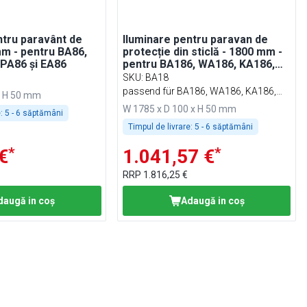
ntru paravânt de
Iluminare pentru paravan de
mm - pentru BA86,
protecție din sticlă - 1800 mm -
PA86 și EA86
pentru BA186, WA186, KA186,
PA186 și EA186
SKU
:
BA18
passend für BA186, WA186, KA186,
x H 50 mm
PA186 & EA186
W 1785 x D 100 x H 50 mm
:
5 - 6 săptămâni
Timpul de livrare:
5 - 6 săptămâni
*
*
€
1.041,57 €
RRP
1.816,25 €
daugă in coş
Adaugă in coş