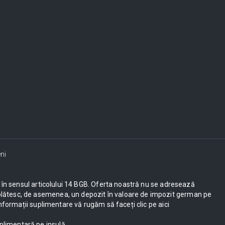
ni
ești în sensul articolului 14 BGB. Oferta noastră nu se adresează
UE plătesc, de asemenea, un depozit în valoare de impozit german pe
nformații suplimentare vă rugăm să faceți clic pe aici
plimentară pe insulă.