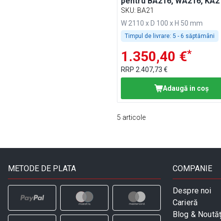
pentru BA216, WA216, KA2
PA216 și EA216
SKU
:
BA21
W 2110 x D 100 x H 50 mm
Timpul de livrare:
5 - 6 săptămâni
*
1.350,40 €
RRP
2.407,73 €
Adaugă in coş
5
articole
METODE DE PLATA
COMPANIE
Despre noi
Carieră
Blog & Noutăț