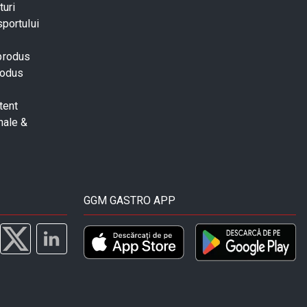
turi
sportului
 produs
rodus
tent
nale &
GGM GASTRO APP