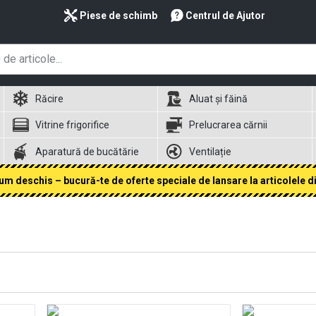
Piese de schimb
Centrul de Ajutor
Răcire
Aluat și făină
Vitrine frigorifice
Prelucrarea cărnii
Aparatură de bucătărie
Ventilație
 deschis – bucură-te de oferte speciale de lansare la articolele din