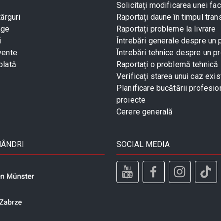
Solicitați modificarea unei fac
târguri
Raportați daune în timpul tran
age
Raportați probleme la livrare
i
Întrebări generale despre un
vente
Întrebări tehnice despre un p
plată
Raportați o problemă tehnică
Verificați starea unui caz exis
Planificare bucătării profesio
proiecte
Cerere generală
MÂNDRI
SOCIAL MEDIA