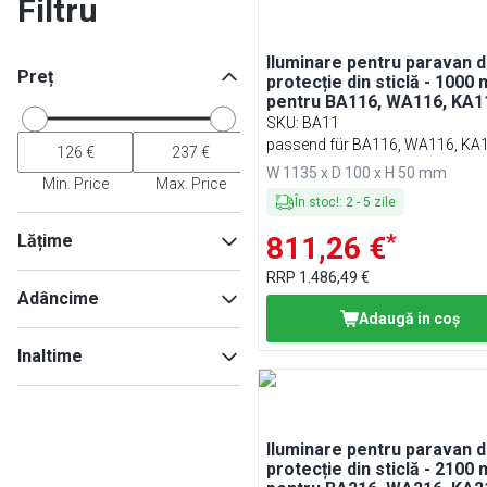
Filtru
Iluminare pentru paravan 
Preț
protecție din sticlă - 1000
pentru BA116, WA116, KA1
PA116 și EA116
SKU
:
BA11
passend für BA116, WA116, KA1
PA116 & EA116
W 1135 x D 100 x H 50 mm
Min. Price
Max. Price
În stoc!
:
2
-
5
zile
*
Lățime
811,26 €
RRP
1.486,49 €
Adâncime
Adaugă in coş
Min
Max
Inaltime
Min
Max
Iluminare pentru paravan 
Min
Max
protecție din sticlă - 2100