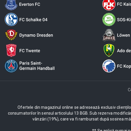
C
Ofertele din magazinul online se adresează exclusiv clienților c
consumatorilor în sensul articolului 13 BGB. Sub rezerva modificăr
vânzări (19%), care va fi rambursat după sosirea mărf
** Se aplică numai p