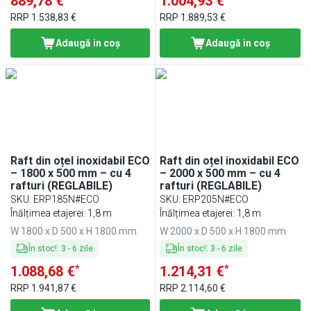
889,78 €
1.004,93 €
RRP
1.538,83 €
RRP
1.889,53 €
Adaugă in coş
Adaugă in coş
Raft din oțel inoxidabil ECO
Raft din oțel inoxidabil ECO
– 1800 x 500 mm – cu 4
– 2000 x 500 mm – cu 4
rafturi (REGLABILE)
rafturi (REGLABILE)
SKU
:
ERP185N#ECO
SKU
:
ERP205N#ECO
Înălțimea etajerei: 1,8 m
Înălțimea etajerei: 1,8 m
W 1800 x D 500 x H 1800 mm
W 2000 x D 500 x H 1800 mm
În stoc!
:
3
-
6
zile
În stoc!
:
3
-
6
zile
*
*
1.088,68 €
1.214,31 €
RRP
1.941,87 €
RRP
2.114,60 €