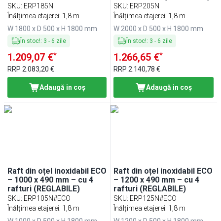
(REGLABILE)
SKU
:
ERP185N
SKU
:
ERP205N
Înălțimea etajerei: 1,8 m
Înălțimea etajerei: 1,8 m
W 1800 x D 500 x H 1800 mm
W 2000 x D 500 x H 1800 mm
În stoc!
:
3
-
6
zile
În stoc!
:
3
-
6
zile
*
*
1.209,07 €
1.266,65 €
RRP
2.083,20 €
RRP
2.140,78 €
Adaugă in coş
Adaugă in coş
Raft din oțel inoxidabil ECO
Raft din oțel inoxidabil ECO
– 1000 x 490 mm – cu 4
– 1200 x 490 mm – cu 4
rafturi (REGLABILE)
rafturi (REGLABILE)
SKU
:
ERP105N#ECO
SKU
:
ERP125N#ECO
Înălțimea etajerei: 1,8 m
Înălțimea etajerei: 1,8 m