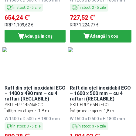
W 1000 x D 500 x H 1800 mm
W 1200 x D 500 x H 1800 mm
În stoc!
:
2
-
5
zile
În stoc!
:
2
-
5
zile
*
*
654,24 €
727,52 €
RRP
1.109,62 €
RRP
1.224,77 €
Adaugă in coş
Adaugă in coş
Raft din oțel inoxidabil ECO
Raft din oțel inoxidabil ECO
– 1400 x 490 mm – cu 4
– 1600 x 500 mm – cu 4
rafturi (REGLABILE)
rafturi (REGLABILE)
SKU
:
ERP145N#ECO
SKU
:
ERP165N#ECO
Înălțimea etajerei: 1,8 m
Înălțimea etajerei: 1,8 m
W 1400 x D 500 x H 1800 mm
W 1600 x D 500 x H 1800 mm
În stoc!
:
3
-
6
zile
În stoc!
:
3
-
6
zile
*
*