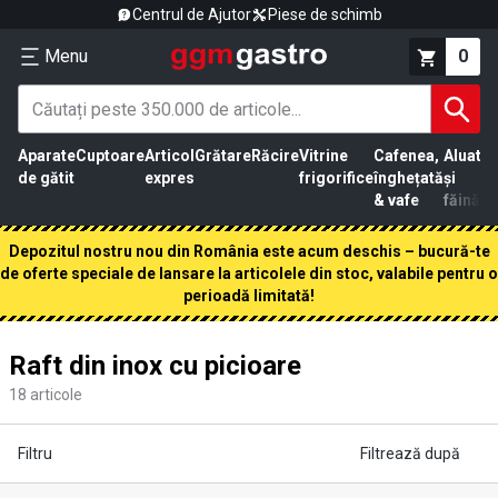
Centrul de Ajutor
Piese de schimb
Menu
0
Aparate
Cuptoare
Articol
Grătare
Răcire
Vitrine
Cafenea,
Aluat
Pr
de gătit
expres
frigorifice
înghețată
și
că
& vafe
făină
Depozitul nostru nou din România este acum deschis – bucură-te
de oferte speciale de lansare la articolele din stoc, valabile pentru o
perioadă limitată!
Raft din inox cu picioare
18
articole
Filtru
Filtrează după