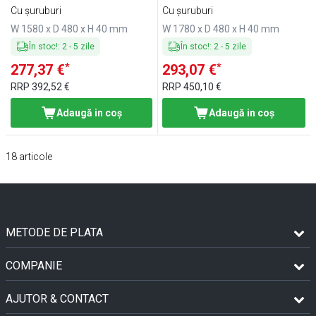
Cu șuruburi
Cu șuruburi
W 1580 x D 480 x H 40 mm
W 1780 x D 480 x H 40 mm
În stoc!
:
2
-
5
zile
În stoc!
:
2
-
5
zile
*
*
277,37 €
293,07 €
RRP
392,52 €
RRP
450,10 €
Adaugă in coş
Adaugă in coş
18
articole
METODE DE PLATA
COMPANIE
AJUTOR & CONTACT