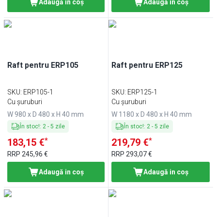
Adaugă in coş
Adaugă in coş
Raft pentru ERP105
Raft pentru ERP125
SKU
:
ERP105-1
SKU
:
ERP125-1
Cu șuruburi
Cu șuruburi
W 980 x D 480 x H 40 mm
W 1180 x D 480 x H 40 mm
În stoc!
:
2
-
5
zile
În stoc!
:
2
-
5
zile
*
*
183,15 €
219,79 €
RRP
245,96 €
RRP
293,07 €
Adaugă in coş
Adaugă in coş