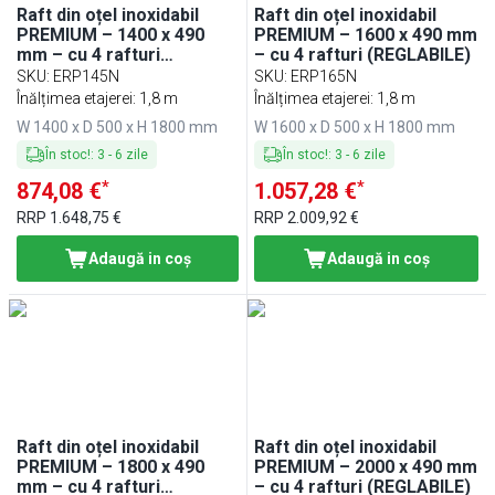
Raft din oțel inoxidabil
Raft din oțel inoxidabil
PREMIUM – 1400 x 490
PREMIUM – 1600 x 490 mm
mm – cu 4 rafturi
– cu 4 rafturi (REGLABILE)
(REGLABILE)
SKU
:
ERP145N
SKU
:
ERP165N
Înălțimea etajerei: 1,8 m
Înălțimea etajerei: 1,8 m
W 1400 x D 500 x H 1800 mm
W 1600 x D 500 x H 1800 mm
În stoc!
:
3
-
6
zile
În stoc!
:
3
-
6
zile
*
*
874,08 €
1.057,28 €
RRP
1.648,75 €
RRP
2.009,92 €
Adaugă in coş
Adaugă in coş
Raft din oțel inoxidabil
Raft din oțel inoxidabil
PREMIUM – 1800 x 490
PREMIUM – 2000 x 490 mm
mm – cu 4 rafturi
– cu 4 rafturi (REGLABILE)