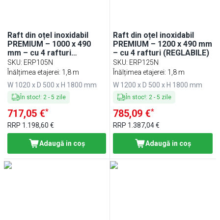
Raft din oțel inoxidabil
Raft din oțel inoxidabil
PREMIUM – 1000 x 490
PREMIUM – 1200 x 490 mm
mm – cu 4 rafturi
– cu 4 rafturi (REGLABILE)
(REGLABILE)
SKU
:
ERP105N
SKU
:
ERP125N
Înălțimea etajerei: 1,8 m
Înălțimea etajerei: 1,8 m
W 1020 x D 500 x H 1800 mm
W 1200 x D 500 x H 1800 mm
În stoc!
:
2
-
5
zile
În stoc!
:
2
-
5
zile
*
*
717,05 €
785,09 €
RRP
1.198,60 €
RRP
1.387,04 €
Adaugă in coş
Adaugă in coş