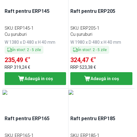
Raft pentru ERP145
Raft pentru ERP205
SKU
:
ERP145-1
SKU
:
ERP205-1
Cu șuruburi
Cu șuruburi
W 1380 x D 480 x H 40 mm
W 1980 x D 480 x H 40 mm
În stoc!
:
2
-
5
zile
În stoc!
:
2
-
5
zile
*
*
235,49 €
324,47 €
RRP
319,24 €
RRP
523,38 €
Adaugă in coş
Adaugă in coş
Raft pentru ERP165
Raft pentru ERP185
SKU
:
ERP165-1
SKU
:
ERP185-1