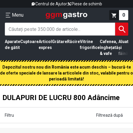
Centrul de Ajutor
Piese de schimb
Menu
0
Aparate
Cuptoare
Articol
Grătare
Răcire
Vitrine
Cafenea,
Aluat
Pr
de gătit
expres
frigorifice
înghețată
și
că
& vafe
făină
Depozitul nostru nou din România este acum deschis – bucură-te
de oferte speciale de lansare la articolele din stoc, valabile pentru o
perioadă limitată!
DULAPURI DE LUCRU 800 Adâncime
Filtru
Filtrează după