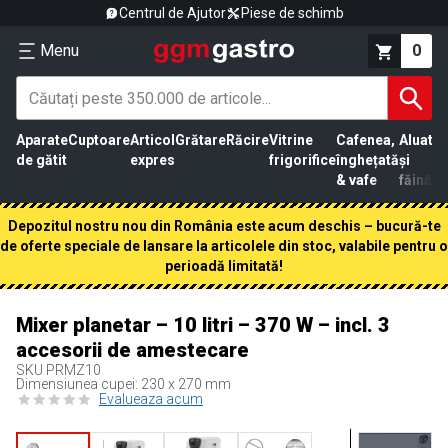
Centrul de Ajutor
Piese de schimb
Menu
0
Aparate
Cuptoare
Articol
Grătare
Răcire
Vitrine
Cafenea,
Aluat
Pr
de gătit
expres
frigorifice
înghețată
și
că
& vafe
făină
Depozitul nostru nou din România este acum deschis – bucură-te
de oferte speciale de lansare la articolele din stoc, valabile pentru o
perioadă limitată!
Mixer planetar – 10 litri – 370 W – incl. 3
accesorii de amestecare
SKU
PRMZ10
Dimensiunea cupei: 230 x 270 mm
Evalueaza acum