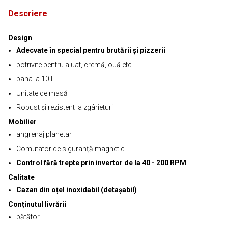
Descriere
Design
Adecvate în special pentru brutării şi pizzerii
potrivite pentru aluat, cremă, ouă etc.
pana la 10 l
Unitate de masă
Robust și rezistent la zgârieturi
Mobilier
angrenaj planetar
Comutator de siguranță magnetic
Control fără trepte prin invertor de la 40 - 200 RPM
.
Calitate
Cazan din oțel inoxidabil (detașabil)
Conținutul livrării
bătător