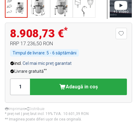
+
1
Video
*
8.908,73 €
RRP
17.236,50 RON
Timpul de livrare:
5 - 6 săptămâni
incl.
Cel mai mic preț garantat
**
Livrare gratuită
Adaugă in coş
Imprimare
Distribuie
* preț net | preț brut incl. 19% TVA.:
10.601,39 RON
** Imaginea poate diferi ușor de cea originală.