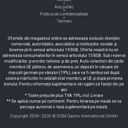
Aviz juridic
Politica de confidențialitate
Termeni
Ofertele din magazinul online se adresează exclusiv clienților
comerciali, autorităților, asociațiilor și instituțiilor sociale și
bisericești în sensul articolului 14 BGB. Oferta noastră nu se
adresează consumatorilor în sensul articolului 13 BGB. Sub rezerva
modificărilor și erorilor tehnice și de preț. Auto-colectorii din țările
membre UE plătesc, de asemenea, un depozit în valoare de
impozit german pe vânzări (19%), care va fi rambursat după
sosirea mărfurilor în celălalt stat membru al UE și după primirea
bonului. Pentru informații suplimentare vă rugăm să faceți clic pe
aici
* Toate prețurile plus TVA 19%, incl. Livrare
** Se aplică numai pe continent. Pentru livrarea pe insulă se va
percepe automat o taxă suplimentară pe insulă.
Copyright 2004–
2026
© GGM Gastro International GmbH