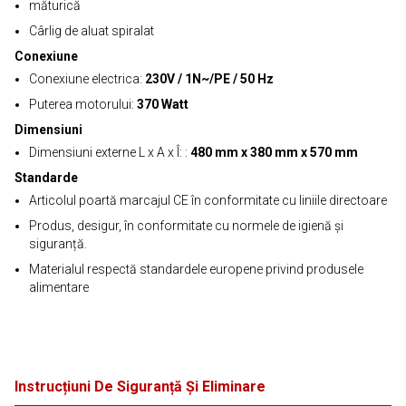
măturică
Cârlig de aluat spiralat
Conexiune
Conexiune electrica:
230V / 1N~/PE / 50 Hz
Puterea motorului:
370 Watt
Dimensiuni
Dimensiuni externe L x A x Î: :
480 mm x 380 mm x 570 mm
Standarde
Articolul poartă marcajul CE în conformitate cu liniile directoare
Produs, desigur, în conformitate cu normele de igienă și
siguranță.
Materialul respectă standardele europene privind produsele
alimentare
Instrucțiuni De Siguranță Și Eliminare