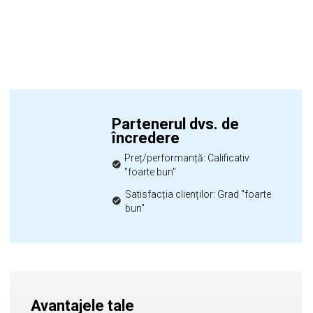
Partenerul dvs. de
încredere
Preț/performanță: Calificativ
"foarte bun"
Satisfacția clienților: Grad "foarte
bun"
Avantajele tale