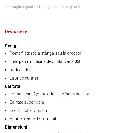
** Imaginea poate diferi ușor de cea originală.
Descriere
Design
Poate fi atașat la stânga sau la dreapta
Ideal pentru mașina de spălat vase
DS
podea falsă
Ușor de curățat
Calitate
Fabricat din Oţel inoxidabil de înaltă calitate
Calitate superioară
Construcție robustă
Foarte rezistent și durabil
Dimensiuni