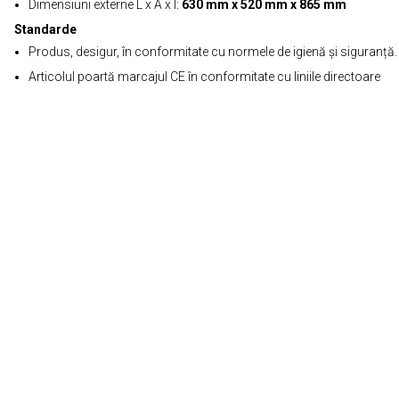
Dimensiuni externe L x A x Î:
630 mm x 520 mm x 865 mm
Standarde
Produs, desigur, în conformitate cu normele de igienă și siguranță.
Articolul poartă marcajul CE în conformitate cu liniile directoare