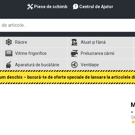
Piese de schimb
Centrul de Ajutor
Răcire
Aluat și făină
Vitrine frigorifice
Prelucrarea cărnii
Aparatură de bucătărie
Ventilație
 deschis – bucură-te de oferte speciale de lansare la articolele din
M
-
S