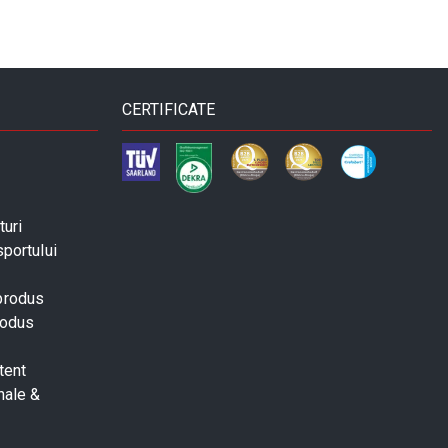
CERTIFICATE
turi
sportului
 produs
rodus
tent
nale &