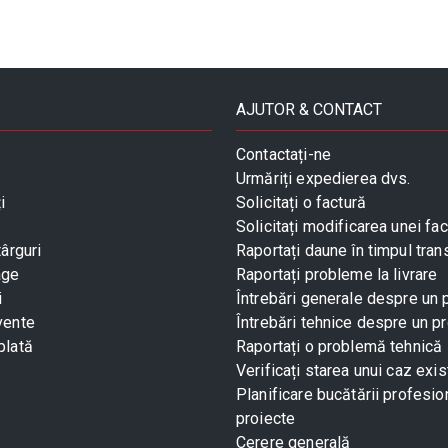
AJUTOR & CONTACT
Contactați-ne
Urmăriți expedierea dvs.
i
Solicitați o factură
Solicitați modificarea unei fac
târguri
Raportați daune în timpul tran
age
Raportați probleme la livrare
i
Întrebări generale despre un
vente
Întrebări tehnice despre un p
plată
Raportați o problemă tehnică
Verificați starea unui caz exis
Planificare bucătării profesio
proiecte
Cerere generală