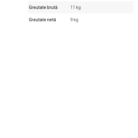
Greutate brută
11 kg
Greutate netă
9 kg