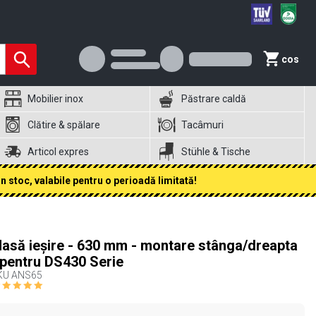
cos
Mobilier inox
Păstrare caldă
Clătire & spălare
Tacâmuri
Articol expres
Stühle & Tische
 stoc, valabile pentru o perioadă limitată!
asă ieșire - 630 mm - montare stânga/dreapta
 pentru DS430 Serie
KU
ANS65