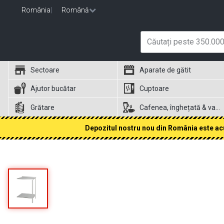
România
|
Română
Sectoare
Aparate de gătit
Ajutor bucătar
Cuptoare
Grătare
Cafenea, înghețată & vafe
Depozitul nostru nou din România este acum