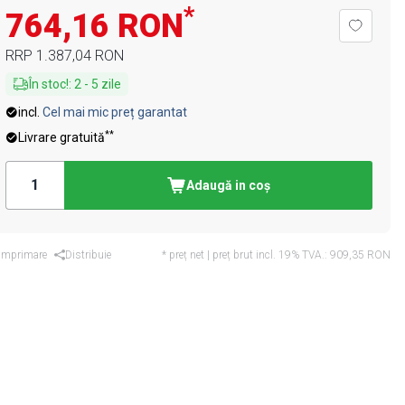
*
764,16 RON
RRP
1.387,04 RON
În stoc!
:
2
-
5
zile
incl.
Cel mai mic preț garantat
**
Livrare gratuită
Adaugă in coş
Imprimare
Distribuie
* preț net | preț brut incl. 19% TVA.:
909,35 RON