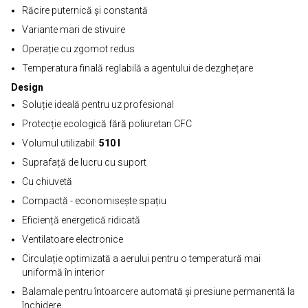
Răcire puternică și constantă
Variante mari de stivuire
Operație cu zgomot redus
Temperatura finală reglabilă a agentului de dezghețare
Design
Soluție ideală pentru uz profesional
Protecție ecologică fără poliuretan CFC
Volumul utilizabil:
510 l
Suprafață de lucru cu suport
Cu chiuvetă
Compactă - economisește spațiu
Eficiență energetică ridicată
Ventilatoare electronice
Circulație optimizată a aerului pentru o temperatură mai
uniformă în interior
Balamale pentru întoarcere automată și presiune permanentă la
închidere