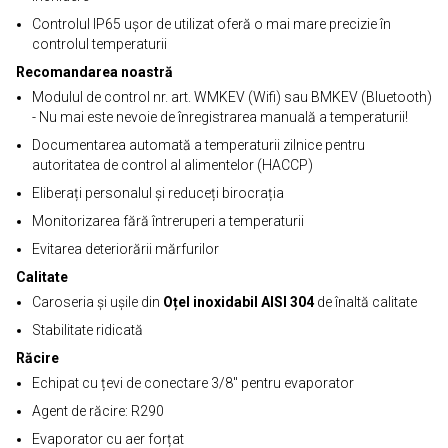
Controlul IP65 ușor de utilizat oferă o mai mare precizie în
controlul temperaturii
Recomandarea noastră
Modulul de control nr. art. WMKEV (Wifi) sau BMKEV (Bluetooth)
- Nu mai este nevoie de înregistrarea manuală a temperaturii!
Documentarea automată a temperaturii zilnice pentru
autoritatea de control al alimentelor (HACCP)
Eliberați personalul și reduceți birocrația
Monitorizarea fără întreruperi a temperaturii
Evitarea deteriorării mărfurilor
Calitate
Caroseria și ușile din
Oțel inoxidabil AISI 304
de înaltă calitate
Stabilitate ridicată
Răcire
Echipat cu țevi de conectare 3/8" pentru evaporator
Agent de răcire: R290
Evaporator cu aer forțat