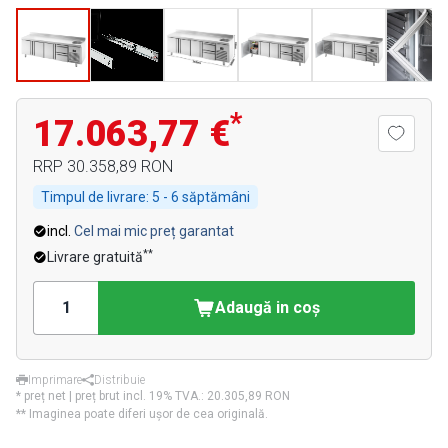
*
17.063,77 €
RRP
30.358,89 RON
Timpul de livrare:
5 - 6 săptămâni
incl.
Cel mai mic preț garantat
**
Livrare gratuită
Adaugă in coş
Imprimare
Distribuie
* preț net | preț brut incl. 19% TVA.:
20.305,89 RON
** Imaginea poate diferi ușor de cea originală.