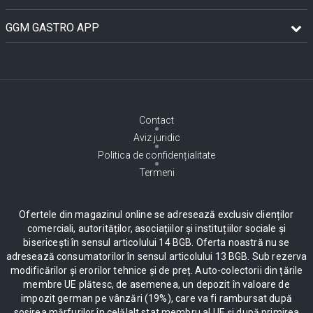
GGM GASTRO APP
Contact
Aviz juridic
Politica de confidențialitate
Termeni
Ofertele din magazinul online se adresează exclusiv clienților
comerciali, autorităților, asociațiilor și instituțiilor sociale și
bisericești în sensul articolului 14 BGB. Oferta noastră nu se
adresează consumatorilor în sensul articolului 13 BGB. Sub rezerva
modificărilor și erorilor tehnice și de preț. Auto-colectorii din țările
membre UE plătesc, de asemenea, un depozit în valoare de
impozit german pe vânzări (19%), care va fi rambursat după
sosirea mărfurilor în celălalt stat membru al UE și după primirea