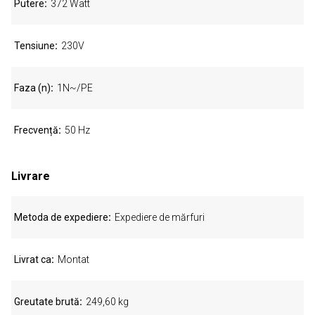
Putere
372 Watt
Tensiune
230V
Faza (n)
1N~/PE
Frecvență
50 Hz
Livrare
Metoda de expediere
Expediere de mărfuri
Livrat ca
Montat
Greutate brută
249,60 kg