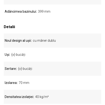
Adâncimea bazinului
399 mm
Detalii
Noul design al ușii
cu mâner dublu
Uși
{x} bucăți
Sertare
{x} bucăți
Izolarea
70 mm
Densitatea izolației
40 kg/m³