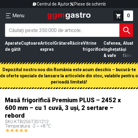
Centrul de Ajutor
Piese de schimb
Menu
0
Aparate
Cuptoare
Articol
Grătare
Răcire
Vitrine
Cafenea,
Aluat
Pr
de gătit
expres
frigorifice
înghețată
și
că
& vafe
făină
Depozitul nostru nou din România este acum deschis – bucură-te
de oferte speciale de lansare la articolele din stoc, valabile pentru o
perioadă limitată!
Masă frigorifică Premium PLUS – 2452 x
600 mm – cu 1 cuvă, 3 uși, 2 sertare –
rebord
SKU
KTBI256T3S1212
Temperatura: -2 ~ +8 °C