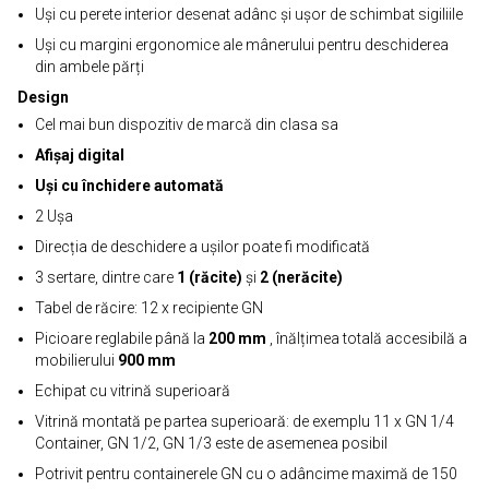
Uși cu perete interior desenat adânc și ușor de schimbat sigiliile
Uși cu margini ergonomice ale mânerului pentru deschiderea
din ambele părți
Design
Cel mai bun dispozitiv de marcă din clasa sa
Afișaj digital
Uși cu închidere automată
2 Ușa
Direcția de deschidere a ușilor poate fi modificată
3 sertare, dintre care
1 (răcite)
și
2 (nerăcite)
Tabel de răcire: 12 x recipiente GN
Picioare reglabile până la
200 mm
, înălțimea totală accesibilă a
mobilierului
900 mm
Echipat cu vitrină superioară
Vitrină montată pe partea superioară: de exemplu 11 x GN 1/4
Container, GN 1/2, GN 1/3 este de asemenea posibil
Potrivit pentru containerele GN cu o adâncime maximă de 150