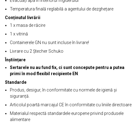
Evacuați apa în interiorul frigiderului
Temperatura finală reglabilă a agentului de dezghețare
Conținutul livrării
1 x masa de răcire
1 x vitrină
Containerele GN nu sunt incluse în livrare!
Livrare cu 2 Ștecher Schuko
Înștiințare
Sertarele nu au fund fix, ci sunt concepute pentru a putea
primi în mod flexibil recipiente EN
.
Standarde
Produs, desigur, în conformitate cu normele de igienă și
siguranță.
Articolul poartă marcajul CE în conformitate cu liniile directoare
Materialul respectă standardele europene privind produsele
alimentare