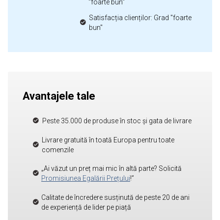
"foarte bun"
Satisfacția clienților: Grad "foarte
bun"
Avantajele tale
Peste 35.000 de produse în stoc și gata de livrare
Livrare gratuită în toată Europa pentru toate
comenzile
„Ai văzut un preț mai mic în altă parte? Solicită
Promisiunea Egalării Prețului
!”
Calitate de încredere susținută de peste 20 de ani
de experiență de lider pe piață