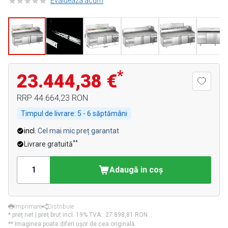
Evalueaza acum
*
23.444,38 €
RRP
44.664,23 RON
Timpul de livrare:
5 - 6 săptămâni
incl.
Cel mai mic preț garantat
**
Livrare gratuită
Adaugă in coş
Imprimare
Distribuie
* preț net | preț brut incl. 19% TVA.:
27.898,81 RON
** Imaginea poate diferi ușor de cea originală.