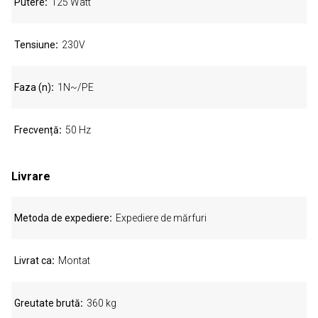
Putere
125 Watt
Tensiune
230V
Faza (n)
1N~/PE
Frecvență
50 Hz
Livrare
Metoda de expediere
Expediere de mărfuri
Livrat ca
Montat
Greutate brută
360 kg