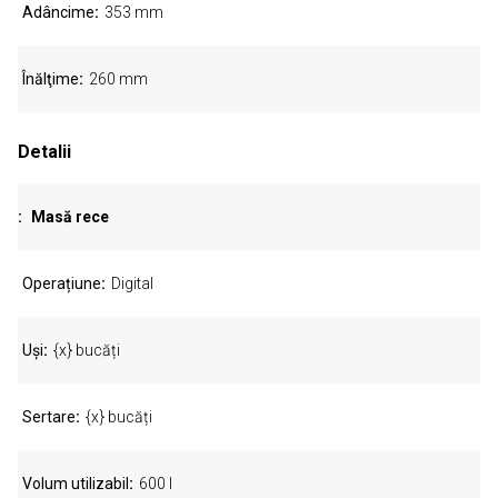
Adâncime
353 mm
Înălţime
260 mm
Detalii
Masă rece
Operațiune
Digital
Uși
{x} bucăți
Sertare
{x} bucăți
Volum utilizabil
600 l