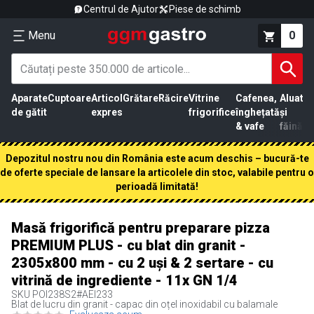
Centrul de Ajutor
Piese de schimb
Menu
0
Aparate
Cuptoare
Articol
Grătare
Răcire
Vitrine
Cafenea,
Aluat
Pr
de gătit
expres
frigorifice
înghețată
și
că
& vafe
făină
Depozitul nostru nou din România este acum deschis – bucură-te
de oferte speciale de lansare la articolele din stoc, valabile pentru o
perioadă limitată!
Masă frigorifică pentru preparare pizza
PREMIUM PLUS - cu blat din granit -
2305x800 mm - cu 2 uși & 2 sertare - cu
vitrină de ingrediente - 11x GN 1/4
SKU
POI238S2#AEI233
Blat de lucru din granit - capac din oțel inoxidabil cu balamale