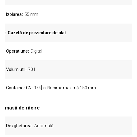
Izolarea
55 mm
Cazetă de prezentare de blat
Operațiune
Digital
Volum util
70 l
Container GN
1/4] adâncime maximă 150 mm
masă de răcire
Dezghețarea
Automată