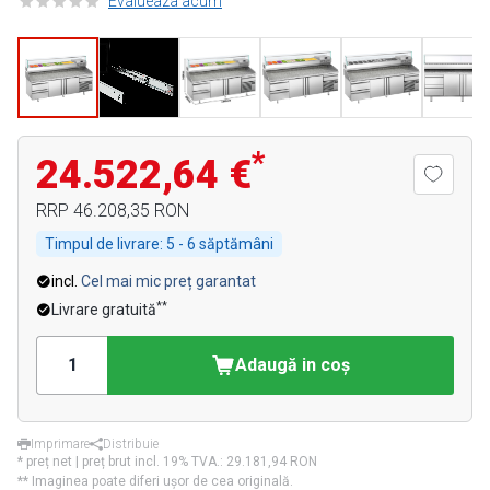
Evalueaza acum
*
24.522,64 €
RRP
46.208,35 RON
Timpul de livrare:
5 - 6 săptămâni
incl.
Cel mai mic preț garantat
**
Livrare gratuită
Adaugă in coş
Imprimare
Distribuie
* preț net | preț brut incl. 19% TVA.:
29.181,94 RON
** Imaginea poate diferi ușor de cea originală.