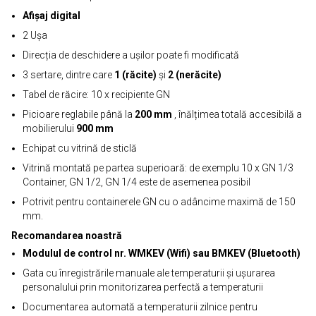
Afișaj digital
2 Ușa
Direcția de deschidere a ușilor poate fi modificată
3 sertare, dintre care
1 (răcite)
și
2 (nerăcite)
Tabel de răcire: 10 x recipiente GN
Picioare reglabile până la
200 mm
, înălțimea totală accesibilă a
mobilierului
900 mm
Echipat cu vitrină de sticlă
Vitrină montată pe partea superioară: de exemplu 10 x GN 1/3
Container, GN 1/2, GN 1/4 este de asemenea posibil
Potrivit pentru containerele GN cu o adâncime maximă de 150
mm.
Recomandarea noastră
Modulul de control nr. WMKEV (Wifi) sau BMKEV (Bluetooth)
Gata cu înregistrările manuale ale temperaturii și ușurarea
personalului prin monitorizarea perfectă a temperaturii
Documentarea automată a temperaturii zilnice pentru