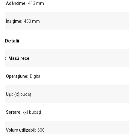
Adâncime
413 mm
Înălţime
450 mm
Detalii
Masă rece
Operațiune
Digital
Uși
{x} bucăți
Sertare
{x} bucăți
Volum utilizabil
600 l