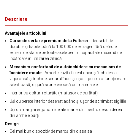
Descriere
Avantajele articolului
Curse de sertare premium de la Fulterer
- deosebit de
durabile și fiabile: până la 100.000 de extrageri fără defecte,
extrem de stabile pe toate axele pentru capacitate maximă de
încărcare în utilizarea zilnică
Mecanism confortabil de autoînchidere cu mecanism de
închidere moale
- Amortizează eficient chiar și închiderea
viguroasă și închide sertarul încet și ușor - pentru o funcționare
silențioasă, sigură și prietenoasă cu materialele
Interior cu colțuri rotunjite (mai ușor de curățat)
Uși cu perete interior desenat adânc și ușor de schimbat sigiliile
Uși cu margini ergonomice ale mânerului pentru deschiderea
din ambele părți
Design
Cel mai bun dispozitiv de marcă din clasa sa