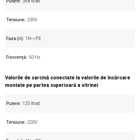
Putere
368 Watt
Tensiune
230V
Faza (n)
1N~/PE
Frecvență
50 Hz
Valorile de sarcină conectate la valorile de încărcare
montate pe partea superioară a vitrinei
Putere
125 Watt
Tensiune
220V