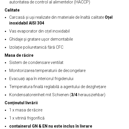
autoritatea de control al alimentelor (HACCP)
Calitate
Carcasă și uși realizate din materiale de înaltă calitate
Oțel
inoxidabil AISI 304
Vas evaporator din oțel inoxidabil
Ghidaje și gratare ușor demontabile
Izolație poliuretanică fără CFC
Masa de răcire
Sistem de condensare ventilat
Monitorizarea temperaturii de decongelare
Evacuați apa în interiorul frigiderului
Temperatura finală reglabilă a agentului de dezghețare
Kondensatoreinheit mit Schienen (
3/4
herausziehbar)
Conținutul livrării
1 x masa de răcire
1 x vitrină frigorifică
containerul GN & EN nu este inclus în livrare