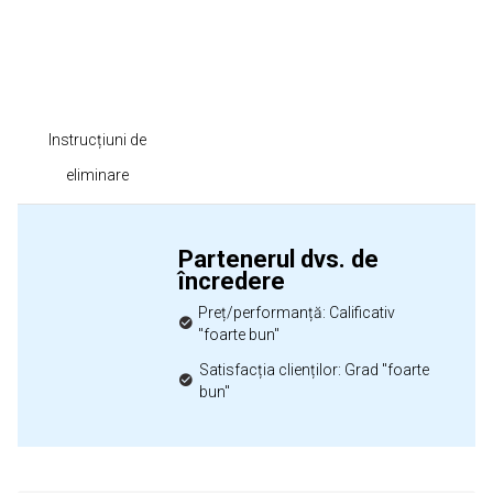
Instrucțiuni de
eliminare
Partenerul dvs. de
încredere
Preț/performanță: Calificativ
"foarte bun"
Satisfacția clienților: Grad "foarte
bun"