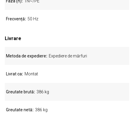
Faza (n)
1N~/PE
Frecvență
50 Hz
Livrare
Metoda de expediere
Expediere de mărfuri
Livrat ca
Montat
Greutate brută
386 kg
Greutate netă
386 kg