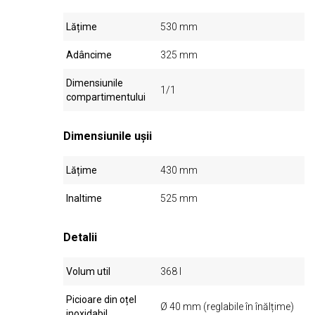
Lățime
530 mm
Adâncime
325 mm
Dimensiunile
1/1
compartimentului
Dimensiunile ușii
Lățime
430 mm
Inaltime
525 mm
Detalii
Volum util
368 l
Picioare din oțel
Ø 40 mm (reglabile în înălțime)
inoxidabil