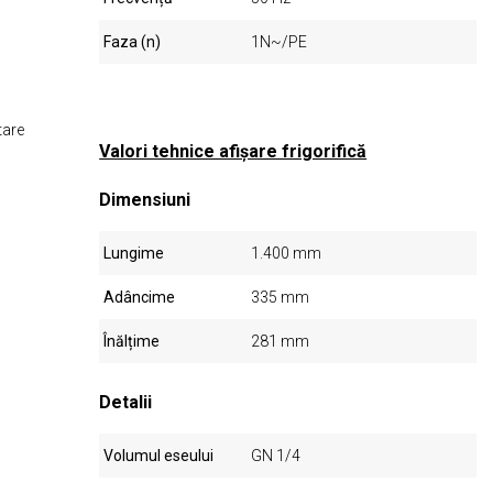
Faza (n)
1N~/PE
tare
Valori tehnice afișare frigorifică
Dimensiuni
Lungime
1.400 mm
Adâncime
335 mm
Înălțime
281 mm
Detalii
Volumul eseului
GN 1/4