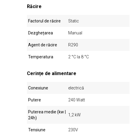
Răcire
Factorul de răcire
Static
Dezghețarea
Manual
Agent de răcire
R290
Temperatura
2 °C la 8 °C
Cerințe de alimentare
Conexiune
electrică
Putere
240 Watt
Puterea medie (kw |
1,2 kW
24h)
Tensiune
230V