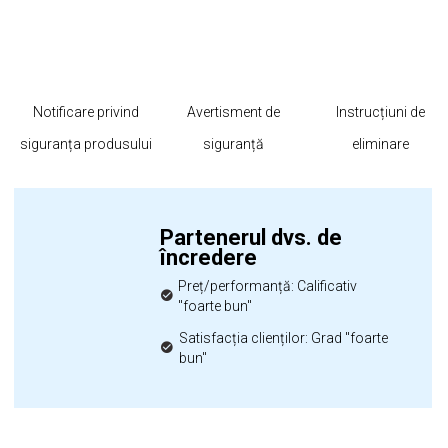
Notificare privind
Avertisment de
Instrucțiuni de
siguranța produsului
siguranță
eliminare
Partenerul dvs. de
încredere
Preț/performanță: Calificativ
"foarte bun"
Satisfacția clienților: Grad "foarte
bun"