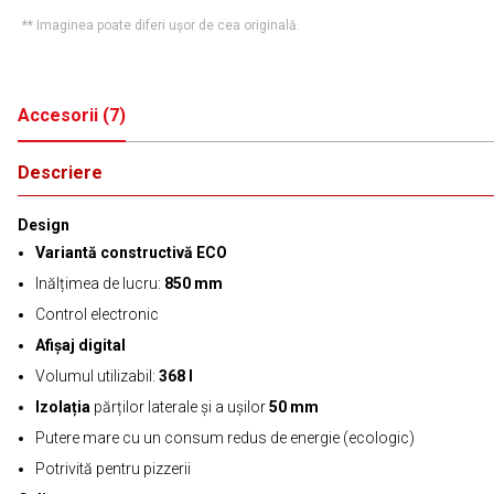
** Imaginea poate diferi ușor de cea originală.
Accesorii
(
7
)
Descriere
Design
Variantă constructivă ECO
Inălțimea de lucru:
850 mm
Control electronic
Afișaj digital
Volumul utilizabil:
368 l
Izolația
părților laterale și a ușilor
50 mm
Putere mare cu un consum redus de energie (ecologic)
Potrivită pentru pizzerii