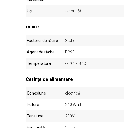
Uși
{x} bucăți
răcire:
Factorul de răcire
Static
Agent de răcire
R290
Temperatura
-2 °C la 8 °C
Cerințe de alimentare
Conexiune
electrică
Putere
240 Watt
Tensiune
230V
Frecvență
50 Hz