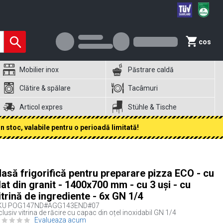
cos
Mobilier inox
Păstrare caldă
Clătire & spălare
Tacâmuri
Articol expres
Stühle & Tische
 stoc, valabile pentru o perioadă limitată!
asă frigorifică pentru preparare pizza ECO - cu
lat din granit - 1400x700 mm - cu 3 uși - cu
itrină de ingrediente - 6x GN 1/4
KU
POG147ND#AGG143END#07
clusiv vitrina de răcire cu capac din oțel inoxidabil GN 1/4
Evalueaza acum