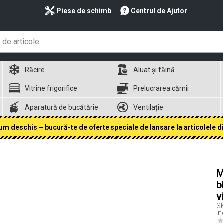
Piese de schimb
Centrul de Ajutor
Răcire
Aluat și făină
Vitrine frigorifice
Prelucrarea cărnii
Aparatură de bucătărie
Ventilație
 deschis – bucură-te de oferte speciale de lansare la articolele din
M
b
v
S
In