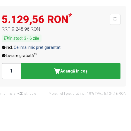
*
5.129,56 RON
RRP
9.248,96 RON
În stoc!
:
3
-
6
zile
incl.
Cel mai mic preț garantat
**
Livrare gratuită
Adaugă in coş
Imprimare
Distribuie
* preț net | preț brut incl. 19% TVA.:
6.104,18 RON