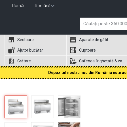
România
|
Română
Sectoare
Aparate de gătit
Ajutor bucătar
Cuptoare
Grătare
Cafenea, înghețată & vafe
Depozitul nostru nou din România este acum