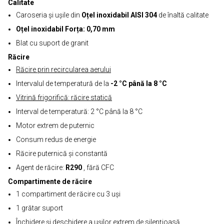
Calitate
Caroseria și ușile din
Oțel inoxidabil AISI 304
de înaltă calitate
Oțel inoxidabil Forța: 0,70 mm
Blat cu suport de granit
Răcire
Răcire prin recircularea aerului
Intervalul de temperatură de la
-2 °C până la 8 °C
Vitrină frigorifică: răcire statică
Interval de temperatură: 2 °C până la 8 °C
Motor extrem de puternic
Consum redus de energie
Răcire puternică și constantă
Agent de răcire:
R290
, fără CFC
Compartimente de răcire
1 compartiment de răcire cu 3 uși
1 grătar suport
Închidere și deschidere a ușilor extrem de silențioasă