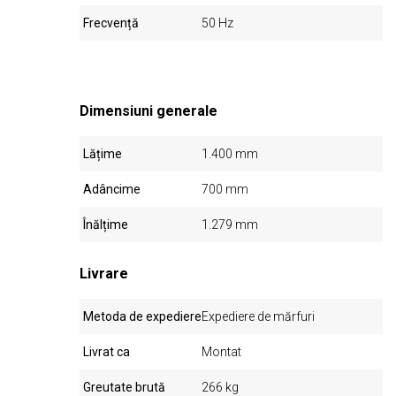
Frecvență
50 Hz
Dimensiuni generale
Lățime
1.400 mm
Adâncime
700 mm
Înălțime
1.279 mm
Livrare
Metoda de expediere
Expediere de mărfuri
Livrat ca
Montat
Greutate brută
266 kg