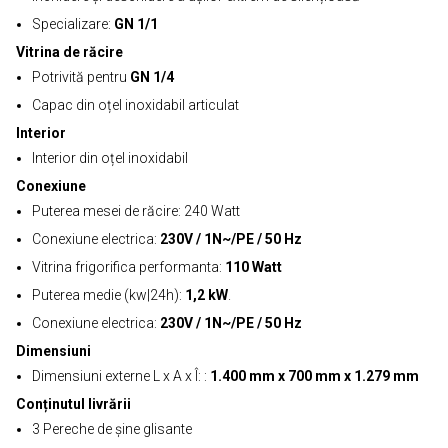
Specializare:
GN 1/1
Vitrina de răcire
Potrivită pentru
GN 1/4
Capac din oțel inoxidabil articulat
Interior
Interior din oțel inoxidabil
Conexiune
Puterea mesei de răcire: 240 Watt
Conexiune electrica:
230V / 1N~/PE / 50 Hz
Vitrina frigorifica performanta:
110 Watt
Puterea medie (kw|24h):
1,2 kW
.
Conexiune electrica:
230V / 1N~/PE / 50 Hz
Dimensiuni
Dimensiuni externe L x A x Î: :
1.400 mm x 700 mm x 1.279 mm
Conținutul livrării
3 Pereche de șine glisante