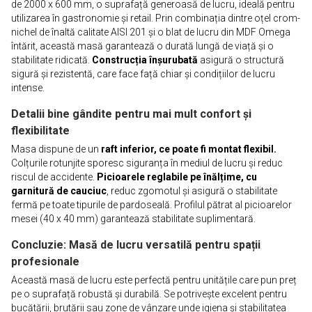
de 2000 x 600 mm, o suprafață generoasă de lucru, ideală pentru
utilizarea în gastronomie și retail. Prin combinația dintre oțel crom-
nichel de înaltă calitate AISI 201 și o blat de lucru din MDF Omega
întărit, această masă garantează o durată lungă de viață și o
stabilitate ridicată.
Construcția înșurubată
asigură o structură
sigură și rezistentă, care face față chiar și condițiilor de lucru
intense.
Detalii bine gândite pentru mai mult confort și
flexibilitate
Masa dispune de un
raft inferior, ce poate fi montat flexibil.
Colțurile rotunjite sporesc siguranța în mediul de lucru și reduc
riscul de accidente.
Picioarele reglabile pe înălțime, cu
garnitură de cauciuc
, reduc zgomotul și asigură o stabilitate
fermă pe toate tipurile de pardoseală. Profilul pătrat al picioarelor
mesei (40 x 40 mm) garantează stabilitate suplimentară.
Concluzie: Masă de lucru versatilă pentru spații
profesionale
Această masă de lucru este perfectă pentru unitățile care pun preț
pe o suprafață robustă și durabilă. Se potrivește excelent pentru
bucătării, brutării sau zone de vânzare unde igiena și stabilitatea