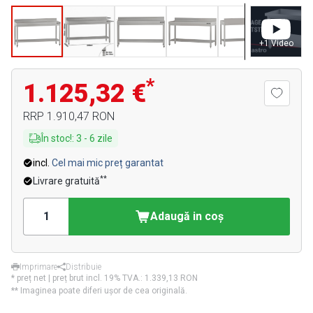
+
1
Video
*
1.125,32 €
RRP
1.910,47 RON
În stoc!
:
3
-
6
zile
incl.
Cel mai mic preț garantat
**
Livrare gratuită
Adaugă in coş
Imprimare
Distribuie
* preț net | preț brut incl. 19% TVA.:
1.339,13 RON
** Imaginea poate diferi ușor de cea originală.