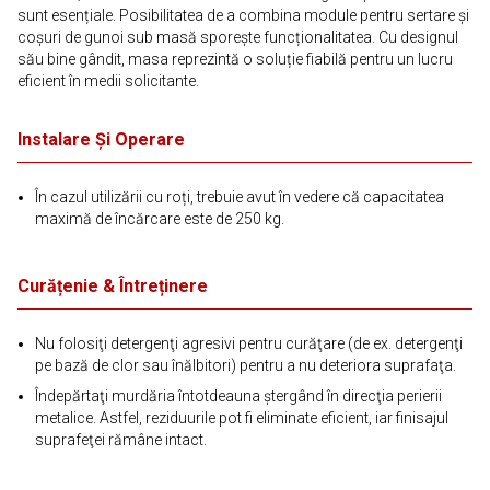
sunt esențiale. Posibilitatea de a combina module pentru sertare și
coșuri de gunoi sub masă sporește funcționalitatea. Cu designul
său bine gândit, masa reprezintă o soluție fiabilă pentru un lucru
eficient în medii solicitante.
Instalare Și Operare
În cazul utilizării cu roți, trebuie avut în vedere că capacitatea
maximă de încărcare este de 250 kg.
Curățenie & Întreținere
Nu folosiţi detergenţi agresivi pentru curăţare (de ex. detergenţi
pe bază de clor sau înălbitori) pentru a nu deteriora suprafaţa.
Îndepărtaţi murdăria întotdeauna ştergând în direcţia perierii
metalice. Astfel, reziduurile pot fi eliminate eficient, iar finisajul
suprafeţei rămâne intact.