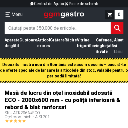
Centrul de Ajutor
Piese de schimb
Menu
0
Aparate
Cuptoare
Articol
Grătare
Răcire
Vitrine
Cafenea,
Aluat
Pr
de gătit
expres
frigorifice
înghețată
și
că
& vafe
făină
Depozitul nostru nou din România este acum deschis – bucură-te
de oferte speciale de lansare la articolele din stoc, valabile pentru o
perioadă limitată!
Masă de lucru din oțel inoxidabil adosată
ECO - 2000x600 mm - cu poliță inferioară &
rebord & blat ranforsat
SKU
ATK206A#ECO
Oțel crom-nichel AISI 201