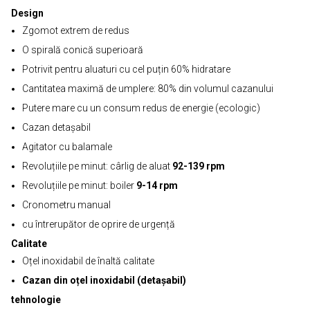
Design
Zgomot extrem de redus
O spirală conică superioară
Potrivit pentru aluaturi cu cel puțin 60% hidratare
Cantitatea maximă de umplere: 80% din volumul cazanului
Putere mare cu un consum redus de energie (ecologic)
Cazan detașabil
Agitator cu balamale
Revoluțiile pe minut: cârlig de aluat
92-139 rpm
Revoluțiile pe minut: boiler
9-14 rpm
Cronometru manual
cu întrerupător de oprire de urgență
Calitate
Oțel inoxidabil de înaltă calitate
Cazan din oțel inoxidabil (detașabil)
tehnologie