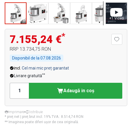
+
1
Video
*
7.155,24 €
RRP
13.734,75 RON
Disponibil de la
07.08.2026
incl.
Cel mai mic preț garantat
**
Livrare gratuită
Adaugă in coş
Imprimare
Distribuie
* preț net | preț brut incl. 19% TVA.:
8.514,74 RON
** Imaginea poate diferi ușor de cea originală.