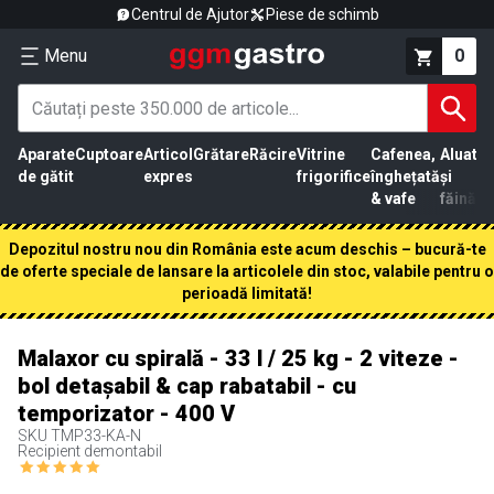
Centrul de Ajutor
Piese de schimb
Menu
0
Aparate
Cuptoare
Articol
Grătare
Răcire
Vitrine
Cafenea,
Aluat
Pr
de gătit
expres
frigorifice
înghețată
și
că
& vafe
făină
Depozitul nostru nou din România este acum deschis – bucură-te
de oferte speciale de lansare la articolele din stoc, valabile pentru o
perioadă limitată!
Malaxor cu spirală - 33 l / 25 kg - 2 viteze -
bol detașabil & cap rabatabil - cu
temporizator - 400 V
SKU
TMP33-KA-N
Recipient demontabil