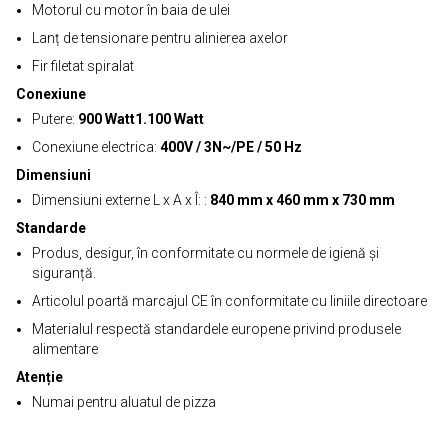
Motorul cu motor în baia de ulei
Lanț de tensionare pentru alinierea axelor
Fir filetat spiralat
Conexiune
Putere:
900 Watt1.100 Watt
Conexiune electrica:
400V / 3N~/PE / 50 Hz
Dimensiuni
Dimensiuni externe L x A x Î: :
840 mm x 460 mm x 730 mm
Standarde
Produs, desigur, în conformitate cu normele de igienă și
siguranță.
Articolul poartă marcajul CE în conformitate cu liniile directoare
Materialul respectă standardele europene privind produsele
alimentare
Atenție
Numai pentru aluatul de pizza