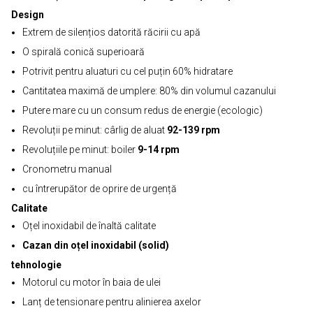
Design
Extrem de silențios datorită răcirii cu apă
O spirală conică superioară
Potrivit pentru aluaturi cu cel puțin 60% hidratare
Cantitatea maximă de umplere: 80% din volumul cazanului
Putere mare cu un consum redus de energie (ecologic)
Revoluții pe minut: cârlig de aluat
92-139 rpm
Revoluțiile pe minut: boiler
9-14 rpm
Cronometru manual
cu întrerupător de oprire de urgență
Calitate
Oțel inoxidabil de înaltă calitate
Cazan din oțel inoxidabil (solid)
tehnologie
Motorul cu motor în baia de ulei
Lanț de tensionare pentru alinierea axelor