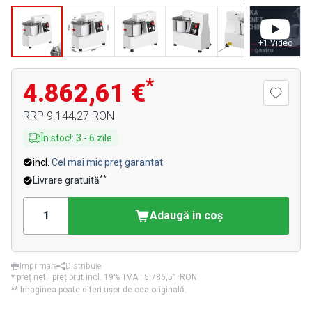
+
1
Video
*
4.862,61 €
RRP
9.144,27 RON
În stoc!
:
3
-
6
zile
incl.
Cel mai mic preț garantat
**
Livrare gratuită
Adaugă in coş
Imprimare
Distribuie
* preț net | preț brut incl. 19% TVA.:
5.786,51 RON
** Imaginea poate diferi ușor de cea originală.