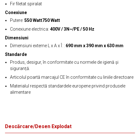
Fir filetat spiralat
Conexiune
Putere:
550 Watt750 Watt
Conexiune electrica:
400V / 3N~/PE / 50 Hz
Dimensiuni
Dimensiuni externe L x A x Î: :
690 mm x 390 mm x 630 mm
Standarde
Produs, desigur, în conformitate cu normele de igienă și
siguranță.
Articolul poartă marcajul CE în conformitate cu liniile directoare
Materialul respectă standardele europene privind produsele
alimentare
Descărcare/Desen Explodat