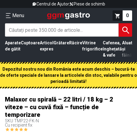
Centrul de Ajutor
Piese de schimb
Menu
0
Aparate
Cuptoare
Articol
Grătare
Răcire
Vitrine
Cafenea,
Aluat
Pr
de gătit
expres
frigorifice
înghețată
și
că
& vafe
făină
Depozitul nostru nou din România este acum deschis – bucură-te
de oferte speciale de lansare la articolele din stoc, valabile pentru o
perioadă limitată!
Malaxor cu spirală – 22 litri / 18 kg – 2
viteze – cu cuvă fixă – funcție de
temporizare
SKU
TMP22-FK-N
Cu recipient fix