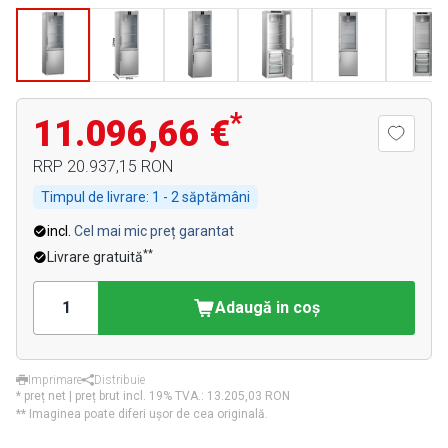
*
11.096,66 €
RRP
20.937,15 RON
Timpul de livrare:
1 - 2 săptămâni
incl.
Cel mai mic preț garantat
**
Livrare gratuită
Adaugă in coş
Imprimare
Distribuie
* preț net | preț brut incl. 19% TVA.:
13.205,03 RON
** Imaginea poate diferi ușor de cea originală.