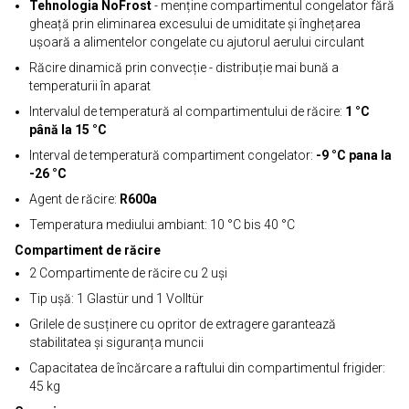
Tehnologia NoFrost
- menține compartimentul congelator fără
gheață prin eliminarea excesului de umiditate și înghețarea
ușoară a alimentelor congelate cu ajutorul aerului circulant
Răcire dinamică prin convecție - distribuție mai bună a
temperaturii în aparat
Intervalul de temperatură al compartimentului de răcire:
1 °C
până la 15 °C
Interval de temperatură compartiment congelator:
-9 °C pana la
-26 °C
Agent de răcire:
R600a
Temperatura mediului ambiant: 10 °C bis 40 °C
Compartiment de răcire
2 Compartimente de răcire cu 2 uși
Tip ușă: 1 Glastür und 1 Volltür
Grilele de susținere cu opritor de extragere garantează
stabilitatea și siguranța muncii
Capacitatea de încărcare a raftului din compartimentul frigider:
45 kg