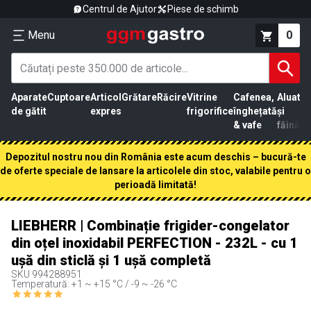
Centrul de Ajutor
Piese de schimb
Menu
0
Aparate
Cuptoare
Articol
Grătare
Răcire
Vitrine
Cafenea,
Aluat
Pr
de gătit
expres
frigorifice
înghețată
și
că
& vafe
făină
Depozitul nostru nou din România este acum deschis – bucură-te
de oferte speciale de lansare la articolele din stoc, valabile pentru o
perioadă limitată!
LIEBHERR | Combinație frigider-congelator
din oțel inoxidabil PERFECTION - 232L - cu 1
ușă din sticlă și 1 ușă completă
SKU
994288951
Temperatură: +1 ~ +15 °C / -9 ~ -26 °C