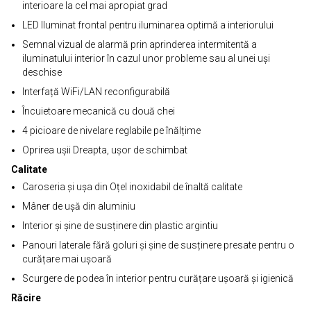
interioare la cel mai apropiat grad
LED Iluminat frontal pentru iluminarea optimă a interiorului
Semnal vizual de alarmă prin aprinderea intermitentă a
iluminatului interior în cazul unor probleme sau al unei uși
deschise
Interfață WiFi/LAN reconfigurabilă
Încuietoare mecanică cu două chei
4 picioare de nivelare reglabile pe înălțime
Oprirea ușii Dreapta, ușor de schimbat
Calitate
Caroseria și ușa din Oțel inoxidabil de înaltă calitate
Mâner de ușă din aluminiu
Interior și șine de susținere din plastic argintiu
Panouri laterale fără goluri și șine de susținere presate pentru o
curățare mai ușoară
Scurgere de podea în interior pentru curățare ușoară și igienică
Răcire