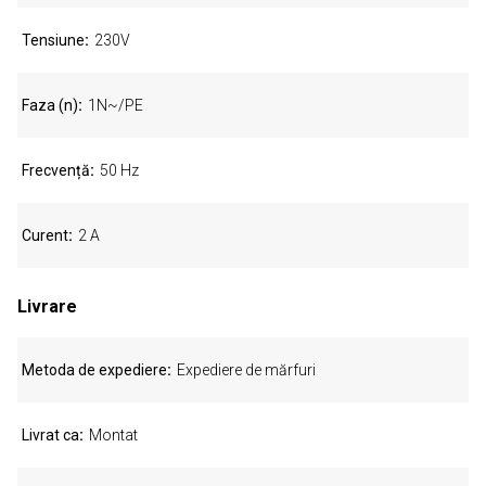
Tensiune
230V
Faza (n)
1N~/PE
Frecvență
50 Hz
Curent
2 A
Livrare
Metoda de expediere
Expediere de mărfuri
Livrat ca
Montat