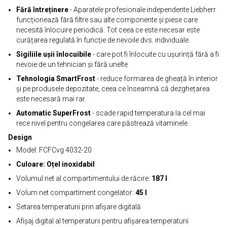
Fără întreținere
- Aparatele profesionale independente Liebherr
funcționează fără filtre sau alte componente și piese care
necesită înlocuire periodică. Tot ceea ce este necesar este
curățarea regulată în funcție de nevoile dvs. individuale.
Sigiliile ușii înlocuibile
- care pot fi înlocuite cu ușurință fără a fi
nevoie de un tehnician și fără unelte
Tehnologia SmartFrost
- reduce formarea de gheață în interior
și pe produsele depozitate, ceea ce înseamnă că dezghețarea
este necesară mai rar.
Automatic SuperFrost
- scade rapid temperatura la cel mai
rece nivel pentru congelarea care păstrează vitaminele.
Design
Model: FCFCvg 4032-20
Culoare: Oțel inoxidabil
Volumul net al compartimentului de răcire:
187 l
Volum net compartiment congelator:
45 l
Setarea temperaturii prin afișare digitală
Afișaj digital al temperaturii pentru afișarea temperaturii