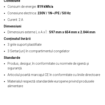
Conexiune
Consum de energie:
819 kWh/a
Conexiune electrica:
230V / 1N~/PE / 50 Hz
Curent: 2 A
Dimensiuni
Dimensiuni externe L x A x Î: :
597 mm x 654 mm x 2.044 mm
Conținutul livrării
3 grile suport plastifiate
3 Sertar(uri) în compartimentul congelator
Standarde
Produs, desigur, în conformitate cu normele de igienă și
siguranță.
Articolul poartă marcajul CE în conformitate cu liniile directoare
Materialul respectă standardele europene privind produsele
alimentare